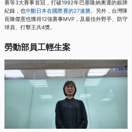
賽等3大賽事首冠，打破1992年巴塞隆納奧運的銀牌
紀錄，也
中斷日本在國際賽的27連勝
。另外，台灣隊
長陳傑憲也獲得12強賽事MVP，及最佳外野手、防守
球員、打擊王共4獎。
勞動部員工輕生案