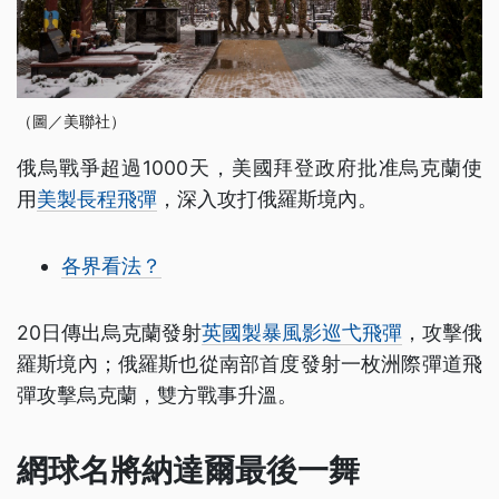
（圖／美聯社）
俄烏戰爭超過1000天，美國拜登政府批准烏克蘭使
用
美製長程飛彈
，深入攻打俄羅斯境內。
各界看法？
20日傳出烏克蘭發射
英國製暴風影巡弋飛彈
，攻擊俄
羅斯境內；俄羅斯也從南部首度發射一枚洲際彈道飛
彈攻擊烏克蘭，雙方戰事升溫。
網球名將納達爾最後一舞