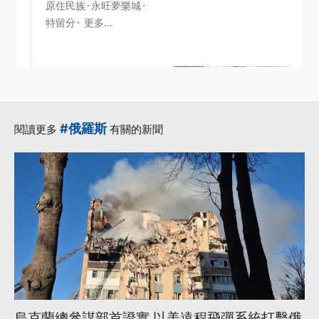
·
·
原住民族
永旺夢樂城
·
特留分
更多...
2026-07-26 15:21:55
一週大事／高鐵延伸
宜蘭計畫拍板、兒少
#俄羅斯
閱讀更多
有關的新聞
未來帳戶三讀通過
（2026.7.20-
7.26）
·
·
EMT
三讀通過
·
·
修正草案
川普政府
·
未來帳戶
更多...
烏克蘭總參謀部首證實 以美遠程飛彈系統打擊俄