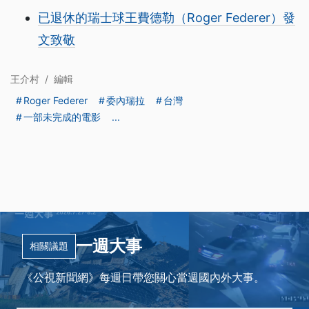
已退休的瑞士球王費德勒（Roger Federer）發
文致敬
王介村
/
編輯
Roger Federer
委內瑞拉
台灣
一部未完成的電影
...
一週大事
相關議題
《公視新聞網》每週日帶您關心當週國內外大事。