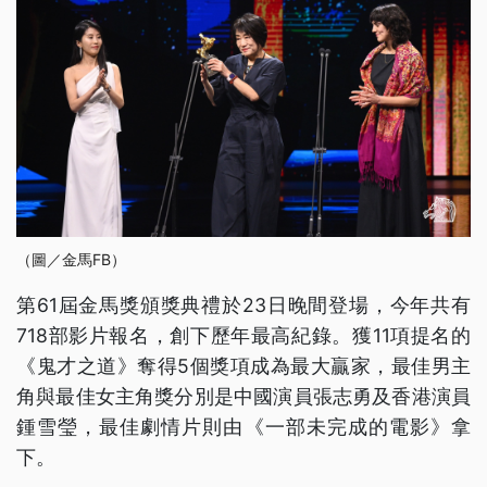
（圖／金馬FB）
第61屆金馬獎頒獎典禮於23日晚間登場，今年共有
718部影片報名，創下歷年最高紀錄。獲11項提名的
《鬼才之道》奪得5個獎項成為最大贏家，最佳男主
角與最佳女主角獎分別是中國演員張志勇及香港演員
鍾雪瑩，最佳劇情片則由《一部未完成的電影》拿
下。