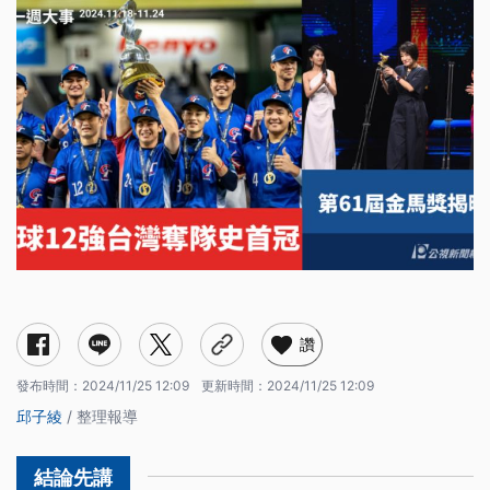
棒球12強賽台灣奪隊史首冠
勞動部員工輕生案
第61屆金馬獎（11/23）
新生和平天橋拆除
香港47人案宣判（11/19）
俄烏戰事升級
網球名將納達爾最後一舞
讚
發布時間：
2024/11/25 12:09
更新時間：
2024/11/25 12:09
邱子綾
/ 整理報導