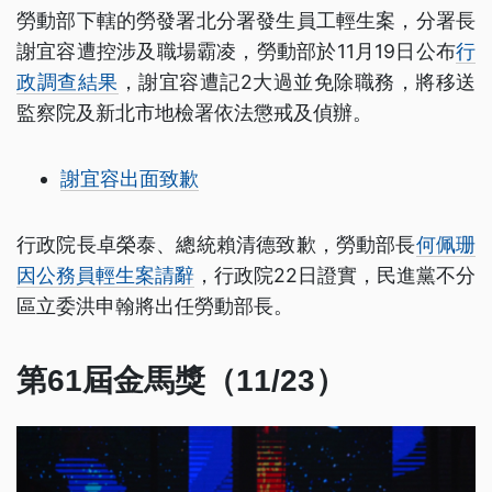
勞動部下轄的勞發署北分署發生員工輕生案，分署長
謝宜容遭控涉及職場霸凌，勞動部於11月19日公布
行
政調查結果
，謝宜容遭記2大過並免除職務，將移送
監察院及新北市地檢署依法懲戒及偵辦。
謝宜容出面致歉
行政院長卓榮泰、總統賴清德致歉，勞動部長
何佩珊
因公務員輕生案請辭
，行政院22日證實，民進黨不分
區立委洪申翰將出任勞動部長。
第61屆金馬獎（11/23）