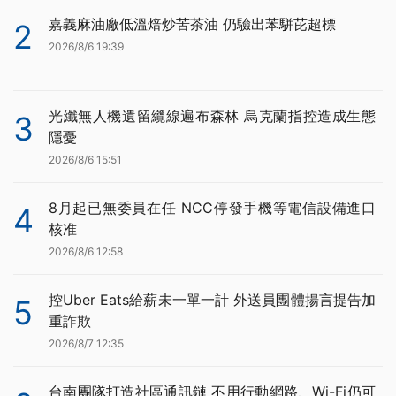
嘉義麻油廠低溫焙炒苦茶油 仍驗出苯駢芘超標
2
2026/8/6 19:39
光纖無人機遺留纜線遍布森林 烏克蘭指控造成生態
3
隱憂
2026/8/6 15:51
8月起已無委員在任 NCC停發手機等電信設備進口
4
核准
2026/8/6 12:58
控Uber Eats給薪未一單一計 外送員團體揚言提告加
5
重詐欺
2026/8/7 12:35
台南團隊打造社區通訊鏈 不用行動網路、Wi-Fi仍可