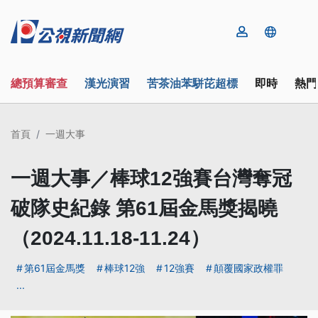
總預算審查
漢光演習
苦茶油苯駢芘超標
即時
熱門
首頁
一週大事
一週大事／棒球12強賽台灣奪冠
破隊史紀錄 第61屆金馬獎揭曉
（2024.11.18-11.24）
第61屆金馬獎
棒球12強
12強賽
顛覆國家政權罪
...