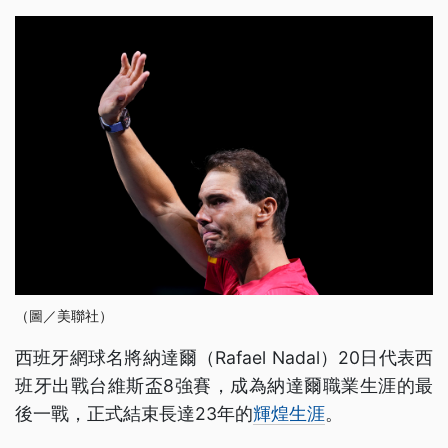
（圖／美聯社）
西班牙網球名將納達爾（Rafael Nadal）20日代表西
班牙出戰台維斯盃8強賽，成為納達爾職業生涯的最
後一戰，正式結束長達23年的
輝煌生涯
。