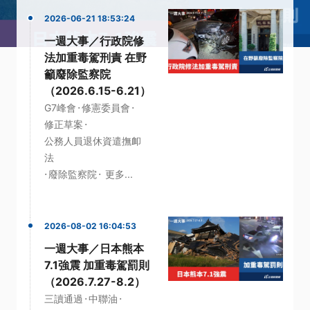
2026-06-21 18:53:24
一週大事／行政院修
法加重毒駕刑責 在野
籲廢除監察院
（2026.6.15-6.21）
·
·
G7峰會
修憲委員會
·
修正草案
公務人員退休資遣撫卹
法
·
·
廢除監察院
更多...
2026-08-02 16:04:53
一週大事／日本熊本
7.1強震 加重毒駕罰則
（2026.7.27-8.2）
·
·
三讀通過
中聯油