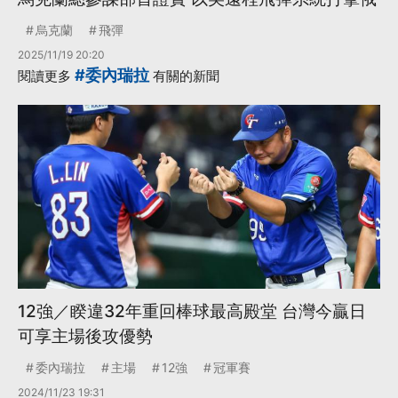
烏克蘭
飛彈
2025/11/19 20:20
#委內瑞拉
閱讀更多
有關的新聞
12強／睽違32年重回棒球最高殿堂 台灣今贏日
可享主場後攻優勢
委內瑞拉
主場
12強
冠軍賽
2024/11/23 19:31