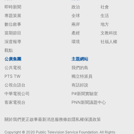
即時新聞
政治
社會
專題策展
全球
生活
數位敘事
兩岸
地方
當期節目
產經
文教科技
深度報導
環境
社福人權
觀點
公廣集團
主題網站
公共電視
我們的島
PTS TW
獨立特派員
公視台語台
有話好說
中華電視公司
P#新聞實驗室
客家電視台
PNN新聞議題中心
關於我們
更正啟事
最新消息
服務條款
隱私權保護政策
Copyright © 2020 Public Television Service Foundation. All Rights