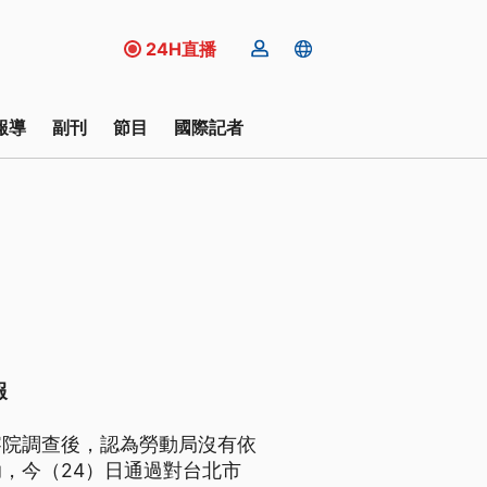
24H直播
報導
副刊
節目
國際記者
報
察院調查後，認為勞動局沒有依
，今（24）日通過對台北市