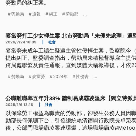
勞動局的糾正案。
勞動局
通報
糾正
勞動部
...
麥當勞打工少女輕生案 北市勞動局「未優先處理」遭
2026/7/24 16:09
|
社會
麥當勞未成年工讀生疑遭主管性侵輕生案，監察院今（
提出糾正。監委調查指出，勞動局未積極督導雇主提
跨局處聯繫及責任通報，直到媒體大幅報導後，才依2
麥當勞百萬元，核有怠失。
勞動局
麥當勞
2024年
性侵害
...
公職離職率五年升38% 體制易成霸凌溫床【獨立特派
2025/1/6 13:18
|
社會
以保障勞工權益為職責的勞動部，卻發生公務人員因
動部長何佩珊下台，引發總統賴清德與行政院長卓榮
後，公部門職場霸凌案連環爆，這場職場霸凌#MeTo
無「法」管，也揭示公職制度與文化易成霸凌的溫床