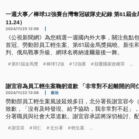
一週大事／棒球12強賽台灣奪冠破隊史紀錄 第61屆金馬獎揭
11.24）
2024/11/25 12:09
|
《公視新聞網》為您精選一週國內外大事，關注焦點包
首冠、勞動部員工輕生案、第61屆金馬獎揭曉、新生和
判、俄烏戰事升級、網球名將納達爾最後一舞。
第61屆金馬獎
棒球12強
12強賽
顛覆國家政權罪
...
謝宜容為員工輕生案鞠躬道歉 「非常對不起離開的同
2024/11/22 13:08
|
政治
勞動部員工輕生案風波延燒多日，北分署長謝宜容今（
致歉，「沒有及時發現、給予協助，我非常對不起」
分署職員與社會大眾道歉。謝宜容承諾將深切檢討、
任分署長的職務。
謝宜容
同仁
北分署
輕生案
...