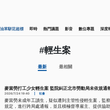
油苯駢芘超標
即時
熱門議題
影音
數位專題
深度
#輕生案
最新
最相關
麥當勞打工少女輕生案 監院糾正北市勞動局未依規通
2026/7/24 19:40
|
社會
麥當勞未成年工讀生，疑似遭到主管性侵輕生案，監
規定，進行跨局處通報，並且積極督導雇主、提供協助