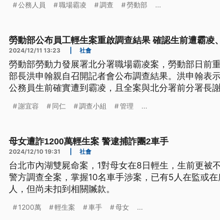
公務人員
職場霸凌
調查
勞動部
...
勞動部公布員工輕生案重啟調查結果 確認生前遭霸凌
2024/12/11 13:23
|
社會
勞動部勞動力發展署北分署職場霸凌案，勞動部日前重
部長洪申翰親自召開記者會公布調查結果。洪申翰表
公務員生前確實遭到霸凌，且全案與北分署前分署長
查報告共釐清哪些問題點？勞動部公布的調查結果為
謝宜容
同仁
調查小組
管理
...
母女遭詐1200萬輕生案 警逮捕詐團2車手
2024/12/10 19:31
|
社會
台北市內湖雙屍命案，1對母女在8日輕生，生前更被不
警方調查全案，掌握10名車手涉案，已有5人在監或在
人，但尚未扣到相關贓款。
1200萬
輕生案
車手
母女
...