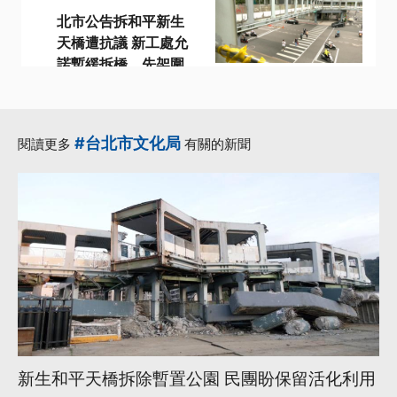
北市公告拆和平新生
天橋遭抗議 新工處允
諾暫緩拆橋、先架圍
籬
·
·
·
·
11月
和平
天橋
拆除
·
新生
更多...
#台北市文化局
閱讀更多
有關的新聞
新生和平天橋拆除暫置公園 民團盼保留活化利用