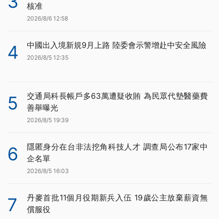
3
核准
2026/8/6 12:58
中國出入境新規9月上路 陸委會示警增赴中安全風險
4
2026/8/5 12:35
交通局科長帳戶多63萬遭疑收賄 為民眾代墊醫藥費
5
善舉曝光
2026/8/5 19:39
隱匿身分在台非法挖角科技人才 調查局公布17家中
6
企名單
2026/8/5 16:03
丹麥首批11個月役期新兵入伍 19歲公主放棄薪資無
7
償服役