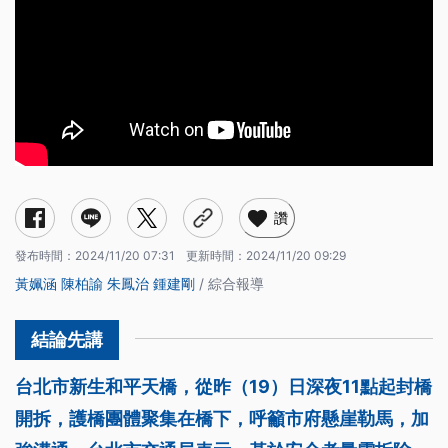
讚
發布時間：
2024/11/20 07:31
更新時間：
2024/11/20 09:29
黃姵涵
陳柏諭
朱鳳治
鍾建剛
/ 綜合報導
台北市新生和平天橋，從昨（19）日深夜11點起封橋
開拆，護橋團體聚集在橋下，呼籲市府懸崖勒馬，加