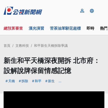
總預算審查
漢光演習
苦茶油苯駢芘超標
即時
熱門
首頁
文教科技
和平新生天橋拆除爭議
新生和平天橋深夜開拆 北市府：
設解說牌保留情感記憶
天橋
拆除
和平
新生
...