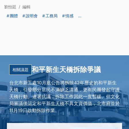
劉怡廷
/
編輯
團體
說明會
工務局
情感
...
和平新生天橋拆除爭議
相關議題
台北市新工處10月底公告將拆除42年歷史的和平新生
天橋，引發部分居民不滿缺乏溝通，更有民團發起守護
天橋行動、連署抗議，拆除工作因此一度暫緩。但文化
局審議後認定和平新生天橋不具文資價值，北市府並於
11月19日啟動拆除作業。