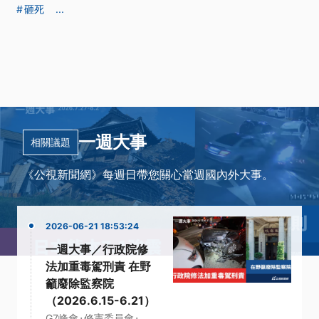
砸死
...
一週大事
相關議題
《公視新聞網》每週日帶您關心當週國內外大事。
2026-06-21 18:53:24
一週大事／行政院修
法加重毒駕刑責 在野
籲廢除監察院
（2026.6.15-6.21）
·
·
G7峰會
修憲委員會