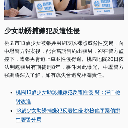
少女助誘捕嫌犯反遭性侵
桃園市13歲少女被張姓男網友以裸照威脅性交易，向
中壢警方報案後，配合當誘餌約出張男，卻在警方監
控下，遭張男脅迫上車並性侵得逞。桃園地院20日依
法判處張男有期徒刑8年，事件因此曝光。中壢警方
強調將深入了解，如有疏失會追究相關責任。
桃園13歲少女助誘捕嫌犯反遭性侵 警：深自檢
討改進
13歲少女助誘捕嫌犯反遭性侵 桃檢他字案偵辦
中壢警分局