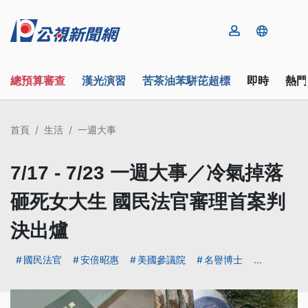
總預算審查
漢光演習
苦茶油苯駢芘超標
即時
熱門
首頁
生活
一週大事
7/17 - 7/23 一週大事／冷氣掉落
砸死女大生 國民法官審理首案判
決出爐
國民法官
安倍昭惠
美國參議院
名譽博士
...