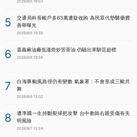
2026/8/5 16:03
交通局科長帳戶多63萬遭疑收賄 為民眾代墊醫藥費
5
善舉曝光
2026/8/5 19:39
嘉義麻油廠低溫焙炒苦茶油 仍驗出苯駢芘超標
6
2026/8/6 19:39
白海豚颱風路徑仍有變數 氣象署：不會形成三颱共
7
舞
2026/8/6 13:02
遭準國一生持斷裂掃把攻擊 台中教師右眼受傷有失
8
明風險
2026/8/7 12:34