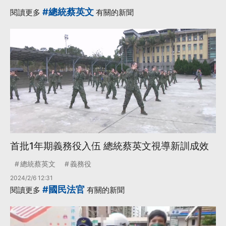
宜蘭計畫拍板、兒少
#總統蔡英文
閱讀更多
有關的新聞
未來帳戶三讀通過
（2026.7.20-
7.26）
·
·
EMT
三讀通過
·
·
修正草案
川普政府
·
未來帳戶
更多...
首批1年期義務役入伍 總統蔡英文視導新訓成效
總統蔡英文
義務役
2024/2/6 12:31
#國民法官
閱讀更多
有關的新聞