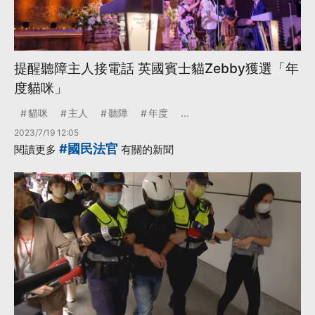
提醒聽障主人接電話 英國賓士貓Zebby獲選「年
度貓咪」
貓咪
主人
聽障
年度
...
2023/7/19 12:05
#國民法官
閱讀更多
有關的新聞