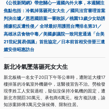
《公視新聞網》帶您關心一週國內外大事，本週關注
焦點包括：冷氣掉落砸死女大生 ／國民法官審理首案
判決出爐／恩恩國賠案一審敗訴／桃園13歲少女助誘
捕嫌犯反遭性侵／ 全球最好用護照台灣排名第31／
高雄冰店食物中毒／美國參議院一致同意通過「台美
21世紀貿易倡議」首批協定／日本前首相安倍晉三遺
孀安倍昭惠訪台
新北冷氣墜落砸死女大生
新北板橋一名女子20日下午等公車時，遭附近大樓17
樓掉落的冷氣室外機砸中，送醫後宣告不治。勞檢發
現李姓工人安裝過程，疑似沒保持冷氣機的固定，遭
新北市開罰30萬元、承包商6萬元。檢方複訊後，諭
知涉案師傅3萬元交保候傳、限制住居。