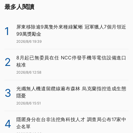
最多人閱讀
屏東移除逾9萬隻外來種綠鬣蜥 冠軍獵人7個月領近
1
99萬獎勵金
2026/8/6 19:39
8月起已無委員在任 NCC停發手機等電信設備進口
2
核准
2026/8/6 12:58
光纖無人機遺留纜線遍布森林 烏克蘭指控造成生態
3
隱憂
2026/8/6 15:51
隱匿身分在台非法挖角科技人才 調查局公布17家中
4
企名單