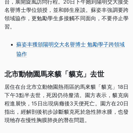
台，展開旋風訪問行程。20日下午她到陽明交大接受
名譽博士學位頒授，並和師生座談。蘇姿丰強調要跨
領域協作，更勉勵學生多接觸不同面向，不要停止學
習。
蘇姿丰獲頒陽明交大名譽博士 勉勵學子跨領域
協作
北市動物園馬來貘「貘克」去世
居住在台北市立動物園熱雨區的馬來貘「貘克」18日
下午3點半去世，死因仍待釐清。園方表示，貘克病
程進展快，15日出現病癥後3天便死亡。園方在20日
指出，經解剖後初步診斷貘克死於急性肺水腫，也發
現牠存在慢性胸膜肺炎的潛在問題。