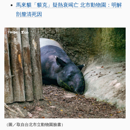
馬來貘「貘克」疑熱衰竭亡 北市動物園：明解
剖釐清死因
（圖／取自台北市立動物園臉書）