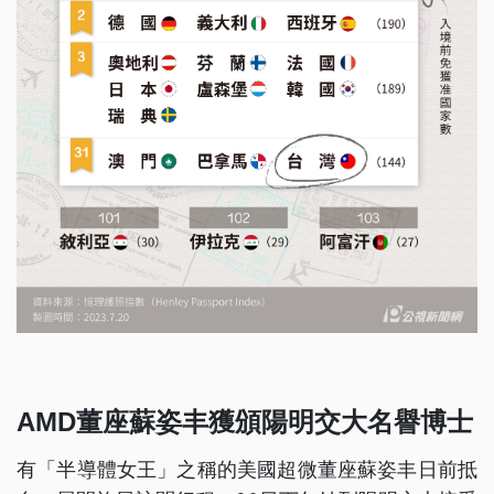
AMD董座蘇姿丰獲頒陽明交大名譽博士
有「半導體女王」之稱的美國超微董座蘇姿丰日前抵