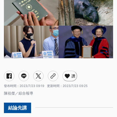
新北冷氣墜落砸死女大生
國民法官審理首案判決出爐
少女助誘捕嫌犯反遭性侵
「全球最好用護照」台灣排名第31
AMD董座蘇姿丰獲頒陽明交大名譽博士
北市動物園馬來貘「貘克」去世
日本前首相安倍晉三遺孀安倍昭惠訪台
性平修法教育部主張禁師生戀
協助聽障主人生活英國賓士貓獲選「年度之貓」
美國參議院一致同意通過「台美21世紀貿易倡議」首批協定
讚
發布時間：
2023/7/23 09:19
更新時間：
2023/7/23 09:25
陳祖傑／綜合報導