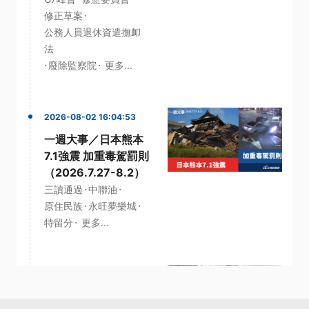
·
修正草案
公務人員退休資遣撫卹
法
·
·
廢除監察院
更多...
2026-08-02 16:04:53
一週大事／日本熊本
7.1強震 加重毒駕罰則
（2026.7.27-8.2）
·
·
三讀通過
中聯油
·
·
原住民族
永旺夢樂城
·
特留分
更多...
2026-07-26 15:21:55
一週大事／高鐵延伸