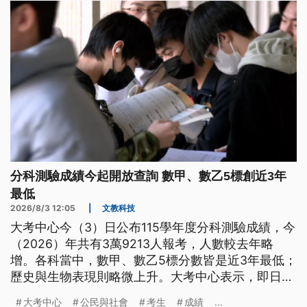
分科測驗成績今起開放查詢 數甲、數乙5標創近3年
最低
2026/8/3 12:05
|
文教科技
大考中心今（3）日公布115學年度分科測驗成績，今
（2026）年共有3萬9213人報考，人數較去年略
增。各科當中，數甲、數乙5標分數皆是近3年最低；
歷史與生物表現則略微上升。大考中心表示，即日起
至8月31日止，考生可至大考中心官網查詢成績，紙
大考中心
公民與社會
考生
成績
...