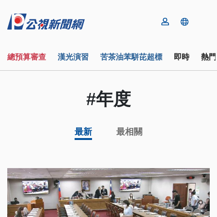
總預算審查
漢光演習
苦茶油苯駢芘超標
即時
熱門
#年度
最新
最相關