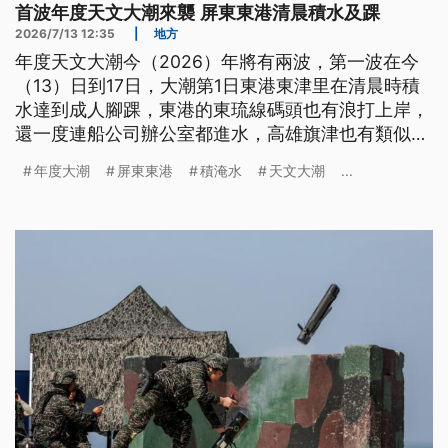
首波年度天文大潮來襲 屏東東港清晨積水及踝
2026/7/13 12:35
|
地方
年度天文大潮今（2026）年將有兩波，第一波在今
（13）日到17日，大潮第1日東港東津里在清晨時積
水達到成人腳踝，東港的東琉線碼頭也有浪打上岸，
還一度連船公司辦公室都進水，高雄旗津也有類似情
況，明後2日大潮潮位更高，縣市政府提醒沿海民眾
年度大潮
屏東東港
積淹水
天文大潮
...
小心防範。