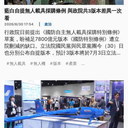
藍白自提無人載具採購條例 與政院共3版本差異一次
看
2026/6/30 17:54
|
政治
行政院日前提出《國防自主無人載具採購特別條例》
草案，盼補足7800億元版本《國防特別條例》遭立
院刪減的缺口。立法院國民黨與民眾黨團今（30）日
也分別公布自提版本，預計3版本將於7月3日立法院
會一併處理。政院版、國民黨版、民眾黨版等3版本
無人載具
無人機
版本
產業
...
有何不同？又有哪些缺點？