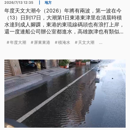
2026/7/13 12:35
|
地方
年度天文大潮今（2026）年將有兩波，第一波在今
（13）日到17日，大潮第1日東港東津里在清晨時積
水達到成人腳踝，東港的東琉線碼頭也有浪打上岸，
還一度連船公司辦公室都進水，高雄旗津也有類似情
況，明後2日大潮潮位更高，縣市政府提醒沿海民眾
年度大潮
屏東東港
積淹水
天文大潮
...
小心防範。