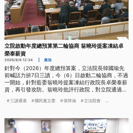
立院啟動年度總預算第二輪協商 翁曉玲提案凍結卓
榮泰薪資
2026/8/6 12:34
|
政治
針對今（2026）年度總預算案，立法院長韓國瑜先
前喊話力拚7日三讀，今（6）日啟動二輪協商，不過
一開始，針對藍委翁曉玲提案凍結行政院長卓榮泰薪
資，再引發攻防。翁曉玲批評行政院，對立院通過法
案不副署、不執行，認為卓榮泰不做事就不要領薪；
三讀通過
國民黨立委
張惇涵
立法院會
...
但民進黨團認為，《憲法》設計就有不副署，不該成
為刪凍預算的理由。至於公視相關預算遭提案刪凍超
過10億，卻因為藍白黨團意見分歧，韓國瑜最終裁
示，相關預算提案都保留。