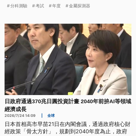
考試資格，也修正116學年度考試簡章，智慧目鏡對
分科測驗
考試
年度
金屬探測器
116學年度開始列做重大違規項目，無論是掛起去抑
是紮來，攏算是違規，彼節無算分數。（新聞標題、
導言為台語文）
日政府通過370兆日圓投資計畫 2040年前拚AI等領域
經濟成長
2026/7/24 14:09
|
全球
日本首相高市早苗21日在內閣會議，通過政府核心財
經政策「骨太方針」，規劃到2040年度為止，政府