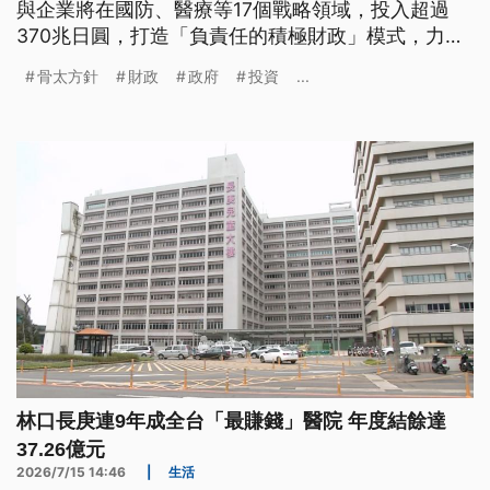
與企業將在國防、醫療等17個戰略領域，投入超過
370兆日圓，打造「負責任的積極財政」模式，力拚
經濟成長。不過，高市政府端出的經濟政策牛肉，也
骨太方針
財政
政府
投資
...
引發在野黨質疑，認為投資規模龐大，財源與執行可
行性，仍有待檢驗，並不看好這套經濟藍圖。
林口長庚連9年成全台「最賺錢」醫院 年度結餘達
37.26億元
2026/7/15 14:46
|
生活