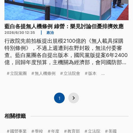
藍白各提無人機條例 綠營：樂見討論但憂排擠效應
2026/6/30 12:35
|
政治
行政院先前拍板提出規模2100億的《無人載具採購
特別條例》，不過上週遭到在野封殺，無法付委審
查。藍白黨團各自提出版本，國民黨版提案6年2400
億，回歸年度預算，主機關為經濟部，會同國防部相
關機關、共同辦理。民眾黨版不匡列預算上限，主管
立院黨團
無人機條例
立法院會
版本
...
機關也是經濟部，採取公務預算，民進黨團雖樂見各
版本一起討論，但也憂心會造成「排擠效應」，強調
行政院版，才是最好的版本。
1
相關標籤
國營事業
學校
年度
教育部
立法院
美國