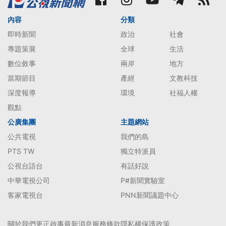
內容
分類
即時新聞
政治
社會
專題策展
全球
生活
數位敘事
兩岸
地方
當期節目
產經
文教科技
深度報導
環境
社福人權
觀點
公廣集團
主題網站
公共電視
我們的島
PTS TW
獨立特派員
公視台語台
有話好說
中華電視公司
P#新聞實驗室
客家電視台
PNN新聞議題中心
關於我們
更正啟事
最新消息
服務條款
隱私權保護政策