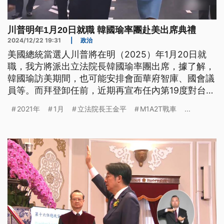
川普明年1月20日就職 韓國瑜率團赴美出席典禮
2024/12/22 19:31
|
政治
美國總統當選人川普將在明（2025）年1月20日就
職，我方將派出立法院長韓國瑜率團出席，據了解，
韓國瑜訪美期間，也可能安排會面華府智庫、國會議
員等。而拜登卸任前，近期再宣布任內第19度對台軍
售，美台商會指出，預期川普上任後，賴總統會更積
2021年
1月
立法院長王金平
M1A2T戰車
...
極向美方進一步爭取增加安全援助。軍事專家分析，
或許可以洽談採購水面艦、M109自走砲，或甚至F-
35戰機，提升國軍戰力。