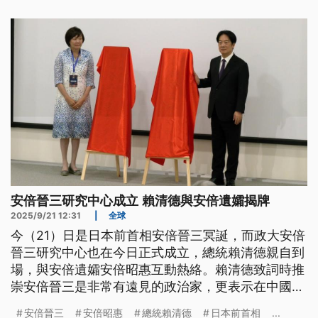
地。
安倍晉三研究中心成立 賴清德與安倍遺孀揭牌
2025/9/21 12:31
|
全球
今（21）日是日本前首相安倍晉三冥誕，而政大安倍
晉三研究中心也在今日正式成立，總統賴清德親自到
場，與安倍遺孀安倍昭惠互動熱絡。賴清德致詞時推
崇安倍晉三是非常有遠見的政治家，更表示在中國武
力擴張下，台灣如今沒有看到砲火，能享受和平，要
安倍晉三
安倍昭惠
總統賴清德
日本前首相
...