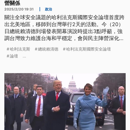
營關係
2025/2/20 19:31
|
政治
關注全球安全議題的哈利法克斯國際安全論壇首度跨
出北美地區，移師到台灣舉行2天的活動。今（20）
日總統賴清德到場發表開幕演說時提出3點呼籲，強
調台灣致力維護台海和平穩定，會與民主陣營深化戰
略夥伴關係，共同嚇阻威權主義擴張。
哈利法克斯
總統賴清德
哈利法克斯國際安全論壇
論壇
...