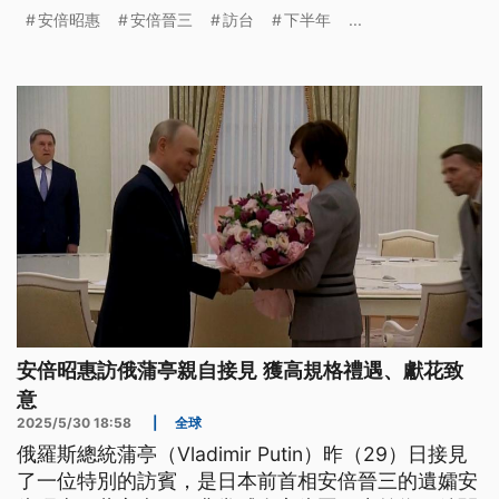
激，希望台日情誼持續深化。
安倍昭惠
安倍晉三
訪台
下半年
...
安倍昭惠訪俄蒲亭親自接見 獲高規格禮遇、獻花致
意
2025/5/30 18:58
|
全球
俄羅斯總統蒲亭（Vladimir Putin）昨（29）日接見
了一位特別的訪賓，是日本前首相安倍晉三的遺孀安