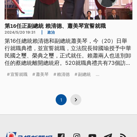
第16任正副總統 賴清德、蕭美琴宣誓就職
2024/5/20 19:31
|
政治
第16任總統賴清德和副總統蕭美琴，今（20）日舉
行就職典禮，並宣誓就職，立法院長韓國瑜授予中華
民國之璽、榮典之璽，正式就任。賴蕭兩人也送別卸
任的蔡總統離開總統府。520就職典禮共有73個訪
團、687人外賓參加，包括AIT主席羅森柏格，前美
宣誓就職
蕭美琴
賴清德
副總統
...
國國務卿龐佩奧，以及前日本首相安倍晉三遺孀安倍
昭惠，都前來祝賀。就職典禮中，直升機隊也吊掛巨
幅國旗通過總統府上空，以及F-16、IDF、幻象、勇
鷹號高教機等在府前衝場。
1