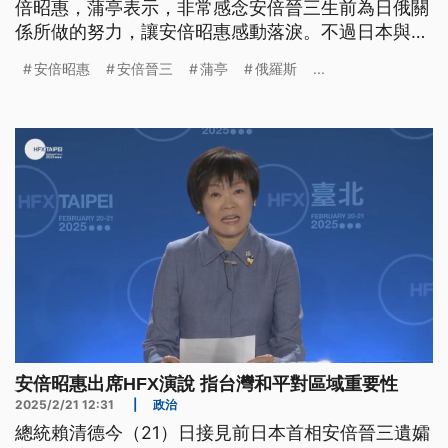
倍昭惠，蒲亭表示，非常感念安倍晉三生前為日俄關
係所做的努力，讓安倍昭惠感動落淚。不過日本與俄
國的關係向來冷淡，在烏克蘭戰爭開打之後，更加入
安倍昭惠
安倍晉三
蒲亭
俄羅斯
...
制裁俄羅斯的行列；也因此，安倍昭惠的訪俄行程讓
外界感到好奇。
安倍昭惠出席HFX演說 指台灣和平對區域重要性
2025/2/21 12:31
|
政治
總統賴清德今（21）日接見前日本首相安倍晉三遺孀