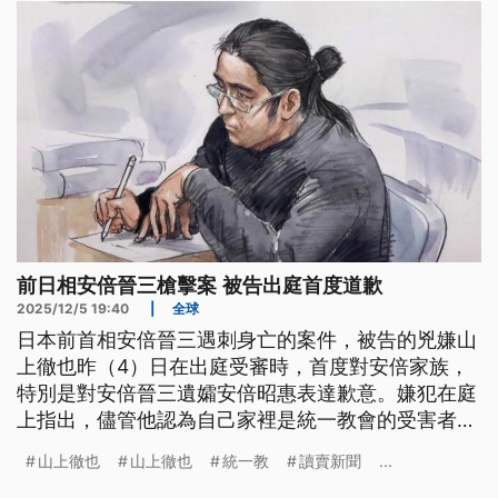
前日相安倍晉三槍擊案 被告出庭首度道歉
2025/12/5 19:40
|
全球
日本前首相安倍晉三遇刺身亡的案件，被告的兇嫌山
上徹也昨（4）日在出庭受審時，首度對安倍家族，
特別是對安倍晉三遺孀安倍昭惠表達歉意。嫌犯在庭
上指出，儘管他認為自己家裡是統一教會的受害者，
槍擊與統一教有關人物是基於報復，但對於安倍家族
山上徹也
山上徹也
統一教
讀賣新聞
...
本身並沒有恨意，而自己行兇的行為沒有任何辯解餘