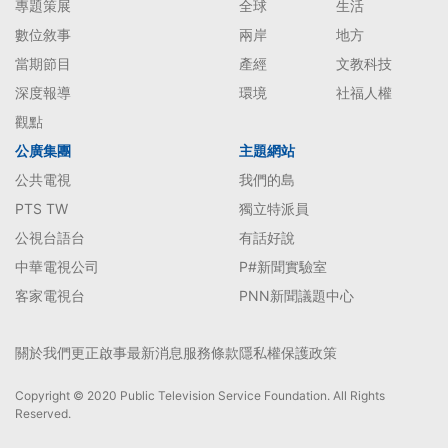
專題策展
全球
生活
數位敘事
兩岸
地方
當期節目
產經
文教科技
深度報導
環境
社福人權
觀點
公廣集團
主題網站
公共電視
我們的島
PTS TW
獨立特派員
公視台語台
有話好說
中華電視公司
P#新聞實驗室
客家電視台
PNN新聞議題中心
關於我們
更正啟事
最新消息
服務條款
隱私權保護政策
Copyright © 2020 Public Television Service Foundation. All Rights
Reserved.