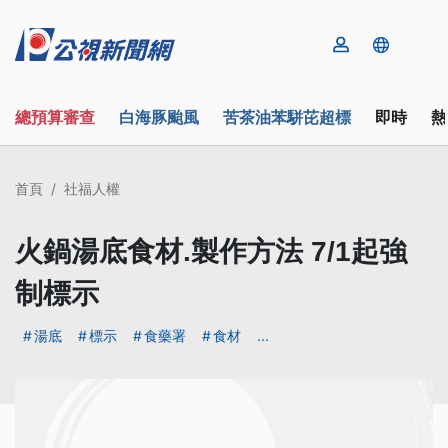
總預算審查
白海豚颱風
苦茶油苯駢芘超標
即時
熱
首頁
社福人權
火鍋湯底食材.製作方法 7/1起強
制標示
湯底
標示
食藥署
食材
...