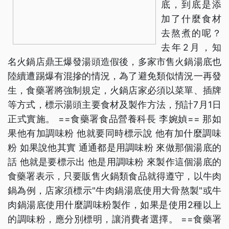
底，到底是添
加了什麼食材
去熬煮的呢？
去年2月，知
名火鍋店鼎王爆發湯頭造假後，多家市售火鍋湯底也
陸續遭踢爆有混摻的情況，為了避免類似情況一再發
生，食藥署將強制規定，火鍋店家必須以菜單、插牌
等方式，標示湯頭主要食材及製作方法，預計7月1日
正式實施。 ==食藥署食品營養科長 李婉媜== 那如
果他有加調味粉 他就要同時標示說 他有加什麼調味
粉 如果說他其實 通通都是用調味粉 來做那個湯底的
話 他就是要標示出 他是用調味粉 來製作這個湯底的
食藥署表示，只要販售火鍋類食品就得遵守，以牛肉
鍋為例，店家須標示"牛肉鍋湯底使用大骨熬製"或牛
肉鍋湯底使用什麼調味粉製作，如果是使用2種以上
的調味粉，應分別標明，讓消費者選擇。 ==食藥署