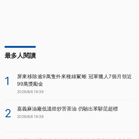
最多人閱讀
屏東移除逾9萬隻外來種綠鬣蜥 冠軍獵人7個月領近
1
99萬獎勵金
2026/8/6 19:39
嘉義麻油廠低溫焙炒苦茶油 仍驗出苯駢芘超標
2
2026/8/6 19:39