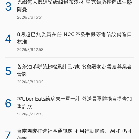
光纖無人機遺留纜線遍布森林 烏克蘭指控造成生態
3
隱憂
2026/8/6 15:51
8月起已無委員在任 NCC停發手機等電信設備進口
4
核准
2026/8/6 12:58
苦茶油苯駢芘超標累計已7家 食藥署將赴雲嘉與業者
5
會談
2026/8/8 19:09
控Uber Eats給薪未一單一計 外送員團體揚言提告加
6
重詐欺
2026/8/7 12:35
台南團隊打造社區通訊鏈 不用行動網路、Wi-Fi仍可
7
傳輸