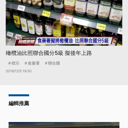
橄欖油比照聯合國分5級 擬後年上路
標示
食藥署
聯合國
2016/12/5 19:30
編輯推薦