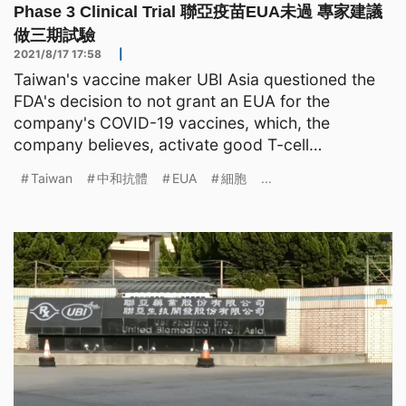
Phase 3 Clinical Trial 聯亞疫苗EUA未過 專家建議
做三期試驗
2021/8/17 17:58
|
Taiwan's vaccine maker UBI Asia questioned the
FDA's decision to not grant an EUA for the
company's COVID-19 vaccines, which, the
company believes, activate good T-cell
responses. Experts say, however
Taiwan
中和抗體
EUA
細胞
...