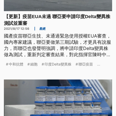
【更新】疫苗EUA未過 聯亞要申請印度Delta變異株
測試並重審
2021/8/17 12:56
|
產經
國產疫苗聯亞生技、未通過緊急使用授權EUA審查，
國內專家建議，聯亞要做第三期試驗，才更具有說服
力，而聯亞也發聲明強調，將申請印度Delta變異株
做為測試，重新判定審查結果，對此指揮官陳時中表
示，廠商若認為對社會防疫有效果，應提出理由和實
中和抗體
細胞
印度Delta變異株
聯亞疫苗
...
驗計畫，交給食藥署審查。