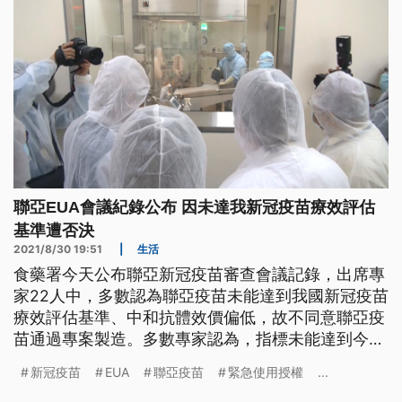
聯亞EUA會議紀錄公布 因未達我新冠疫苗療效評估
基準遭否決
2021/8/30 19:51
|
生活
食藥署今天公布聯亞新冠疫苗審查會議記錄，出席專
家22人中，多數認為聯亞疫苗未能達到我國新冠疫苗
療效評估基準、中和抗體效價偏低，故不同意聯亞疫
苗通過專案製造。多數專家認為，指標未能達到今年
5月專家會議所設定之療效評估標準，無法以免疫橋
新冠疫苗
EUA
聯亞疫苗
緊急使用授權
...
接方式連結AZ疫苗療效，建議不予核准。至於傳出