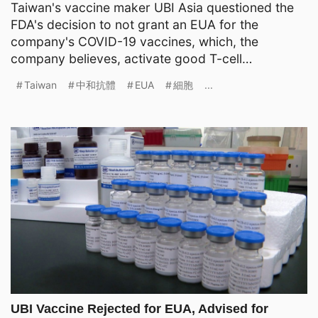
Taiwan's vaccine maker UBI Asia questioned the
FDA's decision to not grant an EUA for the
company's COVID-19 vaccines, which, the
company believes, activate good T-cell
responses. Experts say, however
Taiwan
中和抗體
EUA
細胞
...
UBI Vaccine Rejected for EUA, Advised for