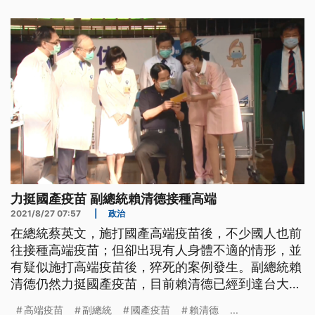
聯亞日前已完成送件重新申請EUA，聯亞透過子公司
「聯亞藥」發布重訊澄清表示，尚未向食藥署提出緊
急使用授權(EUA)重審。
力挺國產疫苗 副總統賴清德接種高端
2021/8/27 07:57
|
政治
在總統蔡英文，施打國產高端疫苗後，不少國人也前
往接種高端疫苗；但卻出現有人身體不適的情形，並
有疑似施打高端疫苗後，猝死的案例發生。副總統賴
清德仍然力挺國產疫苗，目前賴清德已經到達台大醫
學院體育館，準備接種高端疫苗。
高端疫苗
副總統
國產疫苗
賴清德
...