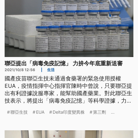
聯亞提出「病毒免疫記憶」 力拚今年底重新送審
2021/10/8 12:56
|
生活
國產疫苗聯亞生技未通過食藥署的緊急使用授權
EUA，疫情指揮中心指揮官陳時中曾說，只要聯亞提
出有利證據說服專家，能幫助國產藥業。對此聯亞生
技表示，將提出「病毒免疫記憶」等科學證據，力拼
今年底重新送審。而在疫苗採購部分，我國自購的
聯亞生技
EUA
Delta印度變異株
第三劑
...
110萬劑莫德納疫苗已經從美國起飛，預計傍晚運抵
台灣；第七批BNT疫苗則是在清晨到貨了。