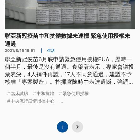
聯亞新冠疫苗中和抗體數據未達標 緊急使用授權未
通過
2021/8/16 19:51
|
生活
聯亞新冠疫苗6月底申請緊急使用授權EUA，歷時一
個半月，最後是沒有通過。食藥署表示，專家會議投
票表決，4人補件再議，17人不同意通過，建議不予
核准「專案製造」。指揮官陳時中表達遺憾，強調聯
亞疫苗的安全性可以接受，不過在中和抗體數據顯
臨床試驗
中和抗體
緊急使用授權
示，還是沒能達到「免疫橋接」不劣性的標準。
中央流行疫情指揮中心
...
1