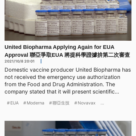
United Biopharma Applying Again for EUA
Approval 聯亞爭取EUA 將提科學證據拚第二次審查
2021/10/8 20:01
|
Domestic vaccine producer United Biopharma has
not received the emergency use authorization
from the Food and Drug Administration. The
company stated that it will present scientific
evidence such as "
EUA
Moderna
聯亞生技
Novavax
...