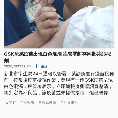
GSK流感疫苗出現白色混濁 疾管署封存同批共2642
劑
2026/3/27 12:34
|
生活
新北市衛生局24日通報疾管署，某診所進行疫苗接種
前，按常規疫苗檢視作業，發現有一劑GSK疫苗呈現
白色混濁，疾管署表示，立即通報食藥署調查釐清，
經判定為不良品，該疫苗並未提供接種，但已暫停使
用同批號分配到14縣市的2642劑疫苗。
封存
疾管署
流感疫苗
不良事件