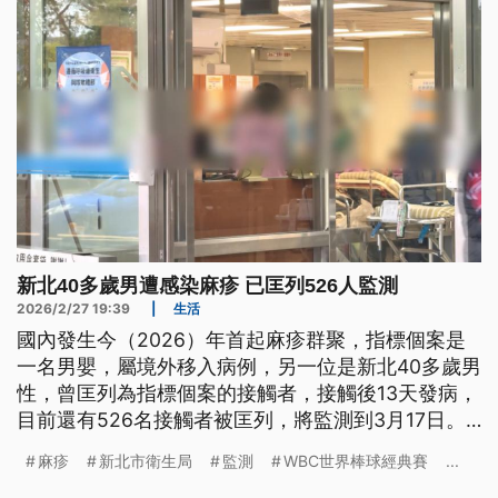
新北40多歲男遭感染麻疹 已匡列526人監測
2026/2/27 19:39
|
生活
國內發生今（2026）年首起麻疹群聚，指標個案是
一名男嬰，屬境外移入病例，另一位是新北40多歲男
性，曾匡列為指標個案的接觸者，接觸後13天發病，
目前還有526名接觸者被匡列，將監測到3月17日。
而日本麻疹的疫情，也來到近7年同期新高，如果有
麻疹
新北市衛生局
監測
WBC世界棒球經典賽
...
計畫前往日本應援WBC比賽，建議可先諮詢評估是