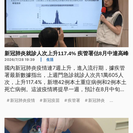
新冠肺炎就診人次上升117.4% 疾管署估8月中達高峰
2026/7/28 19:39
|
生活
國內新冠肺炎疫情連7週上升，進入流行期，據疾管
署最新數據指出，上週門急診就診人次共1萬605人
次，上升117.4%，新增42例本土重症病例和2例本土
死亡病例。這波疫情將提早一週，預計在8月中旬達
到高峰，預估單週就診上看5.1萬人次，直到9月上旬
新冠肺炎疫情
新冠疫苗
疾管署
新冠肺炎
...
才會有明顯下降。基層診所醫師指出，近期約十名病
患中，有2到3名為新冠肺炎患者，常見症狀包含發燒
和喉嚨痛。