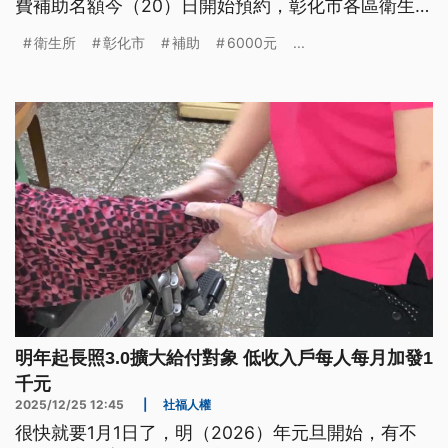
費補助名額今（20）日開始預約，彰化市各區衛生所
都擠滿排隊人潮，其中人數最多的南西北區衛生所凌
衛生所
彰化市
補助
6000元
...
晨就出現排隊長輩，180個名額瞬間秒殺，讓許多撲
空的長者抱怨連連。
明年起長照3.0擴大給付對象 低收入戶每人每月加發1
千元
2025/12/25 12:45
|
社福人權
很快就要1月1日了，明（2026）年元旦開始，有不