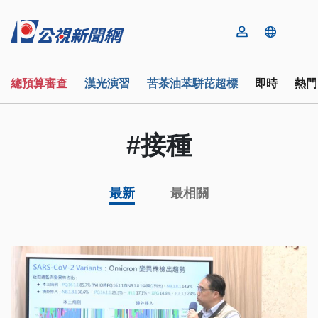
總預算審查
漢光演習
苦茶油苯駢芘超標
即時
熱門
#接種
最新
最相關