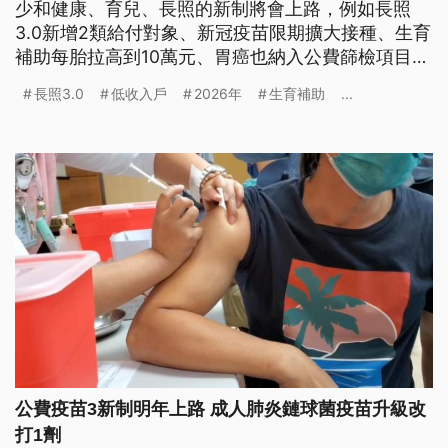
少和健康、育兒、長照的新制將會上路，例如長照
3.0新增2類給付對象、新冠疫苗限期擴大接種、生育
補助每胎拉高到10萬元、胃癌也納入公費篩檢項目。
此外，中低收入戶等弱勢補助，每月最多加發1000
長照3.0
低收入戶
2026年
生育補助
...
元。
公費疫苗3新制明年上路 成人肺炎鏈球菌疫苗升級改
打1劑