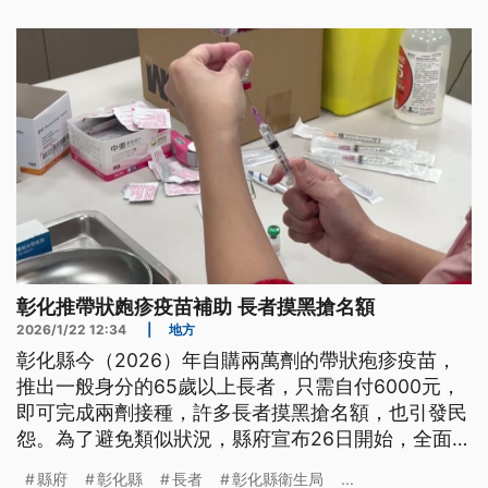
否需接種疫苗，降低感染風險。
彰化推帶狀皰疹疫苗補助 長者摸黑搶名額
2026/1/22 12:34
|
地方
彰化縣今（2026）年自購兩萬劑的帶狀疱疹疫苗，
推出一般身分的65歲以上長者，只需自付6000元，
即可完成兩劑接種，許多長者摸黑搶名額，也引發民
怨。為了避免類似狀況，縣府宣布26日開始，全面開
放一般長者預約，直到名額用完為止，希望平息民
縣府
彰化縣
長者
彰化縣衛生局
...