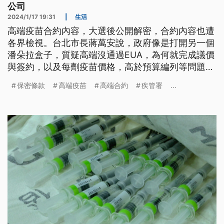
公司
2024/1/17 19:31
|
生活
高端疫苗合約內容，大選後公開解密，合約內容也遭
各界檢視。台北市長蔣萬安說，政府像是打開另一個
潘朵拉盒子，質疑高端沒通過EUA，為何就完成議價
與簽約，以及每劑疫苗價格，高於預算編列等問題。
下午疾管署再度召開記者會，針對疑問一一回應，強
保密條款
高端疫苗
高端合約
疾管署
...
調高端疫苗並無包庇不法情事。