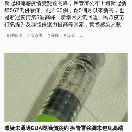
新冠和流感疫情雙雙達高峰，疾管署公布上週新冠新
增567例併發症、死亡65例，創5個月以來新高，也
是新冠疫情第5波高峰，所幸因天氣回暖、民眾疫苗
打氣提升及群體保護力提高等因素，實際感染人數下
修約萬人。而流感則是新增8例死亡，最年輕死亡個
呼吸道
疾管署
高峰
流感
...
案為北部40多歲女性，住院2週仍不治死亡。
遭疑未通過EUA即議價簽約 疾管署強調未包庇高端