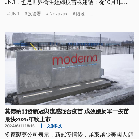
JN.1，也是世界衛生組織疫苗株建議；從10月1日
起，新冠與流感疫苗將同步開打。但是Novavax因須
JN.1
疾管署
Novavax
階段
...
重新申請藥證，預估最快年底才打得到。
莫德納開發新冠與流感混合疫苗 成效優於單一疫苗
最快2025年秋上市
2024/6/11 18:16
|
文教科技
多家製藥公司表示，新冠疫情後，越來越少美國人願