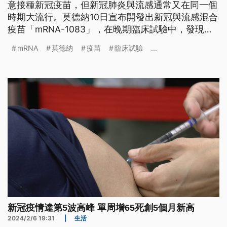
意接種新冠疫苗，但新冠肺炎與流感通常又在同一個
時期大流行。莫德納10日宣布開發出新冠與流感混合
疫苗「mRNA-1083」，在晚期臨床試驗中，發現能
對年長者產生比單一疫苗更好免疫反應，最快預計於
mRNA
莫德納
疫苗
臨床試驗
...
2025年秋季上市。
新冠疫情達第5波高峰 單周增65死創5個月新高
2024/2/6 19:31
|
生活