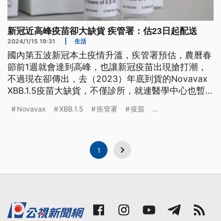
新冠近高峰疫苗卻大缺貨 疾管署：估23日起配送
2024/1/15 19:31
|
生活
國內第五波新冠本土疫情升溫，疾管署預估，農曆春
節前1週就會達到高峰，也讓新冠疫苗出現搶打潮，
不過現在卻傳出，去（2023）年底到貨的Novavax
XBB.1.5疫苗大缺貨，不僅診所，就連醫學中心也暫
停預約接種。疾管署表示，先前因異常補貨16.5萬劑
Novavax
XBB.1.5
疾管署
疫苗
...
疫苗，正在食藥署封緘檢驗，最快下週二（23日）就
會配送到醫療院所供民眾接種。
1