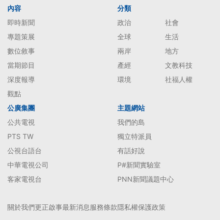
內容
分類
即時新聞
政治
社會
專題策展
全球
生活
數位敘事
兩岸
地方
當期節目
產經
文教科技
深度報導
環境
社福人權
觀點
公廣集團
主題網站
公共電視
我們的島
PTS TW
獨立特派員
公視台語台
有話好說
中華電視公司
P#新聞實驗室
客家電視台
PNN新聞議題中心
關於我們
更正啟事
最新消息
服務條款
隱私權保護政策