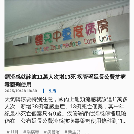
類流感就診逾11萬人次增13死 疾管署延長公費抗病
毒藥劑使用
2025/10/28 19:39
|
生活
天氣轉涼要特別注意，國內上週類流感就診達11萬多
人次，新增38例流感重症、13例死亡個案，其中年
紀最小死亡個案只有9歲。疾管署評估流感傳播風險
仍在，公布延長公費流感抗病毒藥劑使用條件到11月
15日，並從11月1日起開放公費流感及新冠疫苗第二
11月
腸病毒
疾管署
新生兒
...