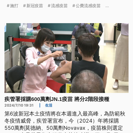
施打
新冠疫苗
流感疫苗
公費流感疫苗
...
疾管署採購600萬劑JN.1疫苗 將分2階段接種
2024/7/10 19:31
|
生活
第6波新冠本土疫情將在本週進入最高峰，為防範秋
冬疫情威脅，疾管署宣布，今（2024）年將採購
550萬劑莫德納、50萬劑Novavax，疫苗株則選定