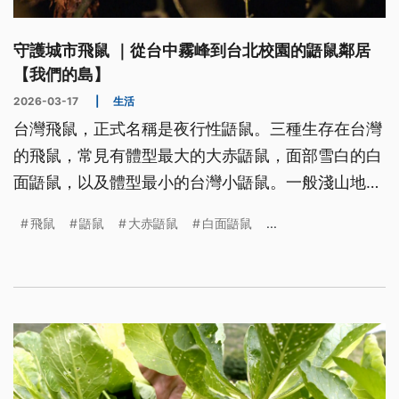
守護城市飛鼠 ｜從台中霧峰到台北校園的鼯鼠鄰居
【我們的島】
2026-03-17
|
生活
台灣飛鼠，正式名稱是夜行性鼯鼠。三種生存在台灣
的飛鼠，常見有體型最大的大赤鼯鼠，面部雪白的白
面鼯鼠，以及體型最小的台灣小鼯鼠。一般淺山地
帶，較常見到是大赤鼯鼠。有一群人組織一張保護
飛鼠
鼯鼠
大赤鼯鼠
白面鼯鼠
...
網，守護這群可愛的生物。