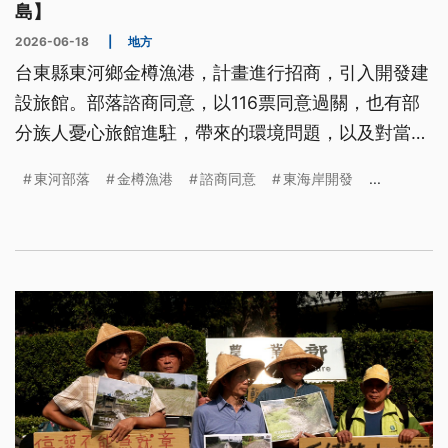
島】
2026-06-18
|
地方
台東縣東河鄉金樽漁港，計畫進行招商，引入開發建
設旅館。部落諮商同意，以116票同意過關，也有部
分族人憂心旅館進駐，帶來的環境問題，以及對當地
產業造成影響。
東河部落
金樽漁港
諮商同意
東海岸開發
...