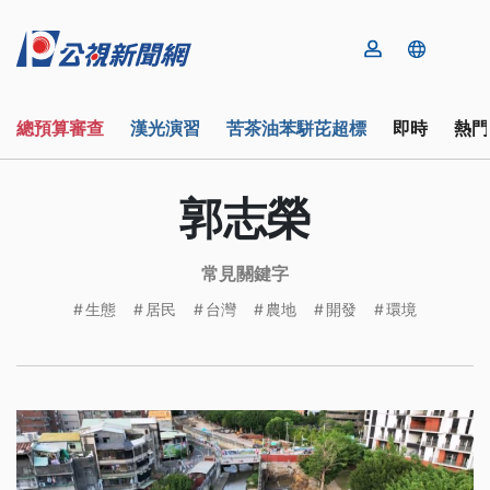
總預算審查
漢光演習
苦茶油苯駢芘超標
即時
熱門
郭志榮
常見關鍵字
生態
居民
台灣
農地
開發
環境