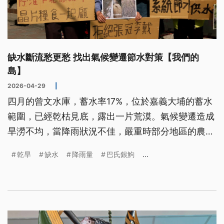
缺水斷流愁更愁 找出氣候變遷節水對策【我們的
島】
2026-04-29
|
四月的曾文水庫，蓄水率17%，位於嘉義大埔的蓄水
範圍，已經乾枯見底，露出一片荒漠。氣候變遷造成
旱澇不均，當降雨狀況不佳，嚴重時部分地區的農業
停灌休耕，農民抗爭。有些河川斷流，河床成荒漠，
乾旱
缺水
降雨量
巴氏銀鮈
...
影響生態，讓缺水旱象愁上加愁。