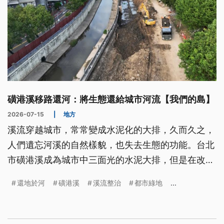
磺港溪移路還河：將生態還給城市河流【我們的島】
2026-07-15
|
地方
溪流穿越城市，常常變成水泥化的大排，久而久之，
人們遺忘河溪的自然樣貌，也失去生態的功能。台北
市磺港溪成為城市中三面光的水泥大排，但是在改造
計畫之下，移路還河，呈現溪流的新風貌。
還地於河
磺港溪
溪流整治
都市綠地
...