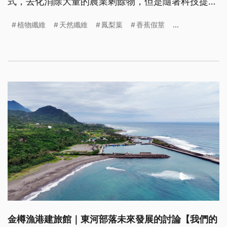
式，去化消除大量的農業剩餘物，但是隨著科技提
升，運用廣泛，發現作物的全株利用，才是一門賺錢
植物纖維
天然纖維
鳳梨葉
香蕉假莖
...
大經濟。
金樽漁港建旅館｜東河部落未來發展的討論【我們的