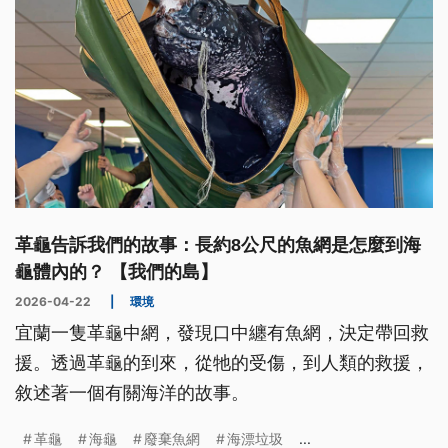
革龜告訴我們的故事：長約8公尺的魚網是怎麼到海
龜體內的？ 【我們的島】
2026-04-22
|
環境
宜蘭一隻革龜中網，發現口中纏有魚網，決定帶回救
援。透過革龜的到來，從牠的受傷，到人類的救援，
敘述著一個有關海洋的故事。
革龜
海龜
廢棄魚網
海漂垃圾
...