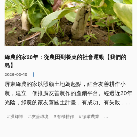
綠農的家20年：從農田到餐桌的社會運動【我們的
島】
2026-03-10
|
屏東綠農的家以照顧土地為起點，結合友善耕作小
農，建立一個推廣友善農作的產銷平台。經過近20年
光陰，綠農的家友善國土計畫，有成功、有失敗，累
積成為經驗，繼續邁向未來。
洪輝祥
友善環境
有機耕作
循環農業
...