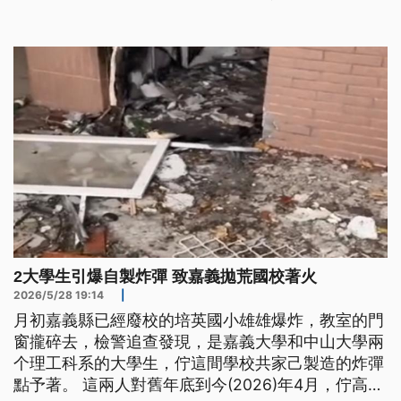
2大學生引爆自製炸彈 致嘉義拋荒國校著火
2026/5/28 19:14
|
月初嘉義縣已經廢校的培英國小雄雄爆炸，教室的門
窗攏碎去，檢警追查發現，是嘉義大學和中山大學兩
个理工科系的大學生，佇這間學校共家己製造的炸彈
點予著。 這兩人對舊年底到今(2026)年4月，佇高