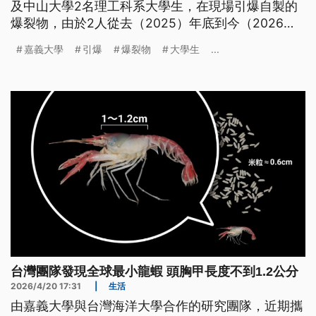
及中山大學2名理工科系大學生，在現場引爆自製的
爆裂物，由於2人從去（2025）年底到今（2026）
年4月間，在高雄、嘉義共3處地點引爆6次，檢方偵
嘉義大學
引爆
爆裂物
大學生
...
辦後認定這樣的行為，引起大眾恐慌危害重大，對兩
人提起公訴，並求刑7年6個月。
台灣團隊發現全球最小龍蝦 頭胸甲長度不到1.2公分
2026/4/20 17:31
|
生活
由嘉義大學與台灣海洋大學合作的研究團隊，近期攜