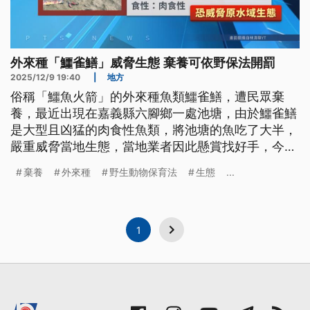
外來種「鱷雀鱔」威脅生態 棄養可依野保法開罰
2025/12/9 19:40
|
地方
俗稱「鱷魚火箭」的外來種魚類鱷雀鱔，遭民眾棄
養，最近出現在嘉義縣六腳鄉一處池塘，由於鱷雀鱔
是大型且凶猛的肉食性魚類，將池塘的魚吃了大半，
嚴重威脅當地生態，當地業者因此懸賞找好手，今
（9）日下午捕獲鱷雀鱔。今（2025）年初高雄也出
棄養
外來種
野生動物保育法
生態
...
現將近2公尺長的鱷雀鱔，嘉義農業處也提醒，經人
工飼養的野生動物不可隨意棄養，否則將可依《野生
動物保育法》開罰。
1