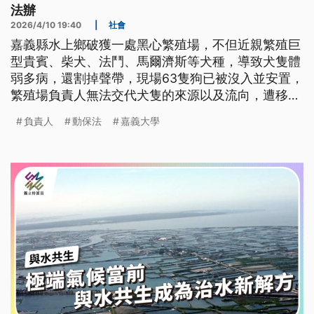
法辦
2026/4/10 19:40
|
社會
嘉義縣水上鄉破獲一處黑心繁殖場，不但近親繁殖巨
型貴賓、柴犬、法鬥、馬爾濟斯等犬種，導致犬隻體
弱多病，還割掉聲帶，現場63隻狗已被沒入並安置，
繁殖場負責人無法交代犬隻的來源以及流向，遭移送
地檢署偵辦。
負責人
動保法
嘉義大學