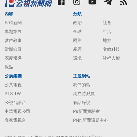
內容
分類
即時新聞
政治
社會
專題策展
全球
生活
數位敘事
兩岸
地方
當期節目
產經
文教科技
深度報導
環境
社福人權
觀點
公廣集團
主題網站
公共電視
我們的島
PTS TW
獨立特派員
公視台語台
有話好說
中華電視公司
P#新聞實驗室
客家電視台
PNN新聞議題中心