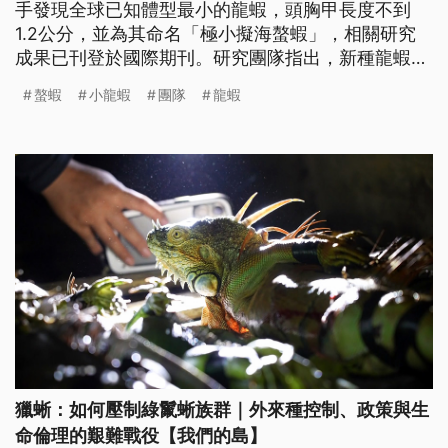
手發現全球已知體型最小的龍蝦，頭胸甲長度不到
1.2公分，並為其命名「極小擬海螯蝦」，相關研究
成果已刊登於國際期刊。研究團隊指出，新種龍蝦與
另一種已知龍蝦棲息環境高度重疊，因此過去皆被誤
螯蝦
小龍蝦
團隊
龍蝦
認為該物種之幼體。
獵蜥：如何壓制綠鬣蜥族群｜外來種控制、政策與生
命倫理的艱難戰役【我們的島】