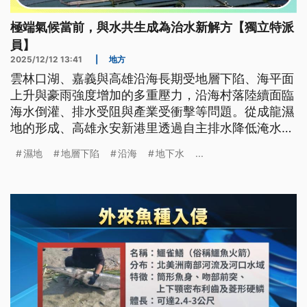
極端氣候當前，與水共生成為治水新解方【獨立特派
員】
2025/12/12 13:41
|
地方
雲林口湖、嘉義與高雄沿海長期受地層下陷、海平面
上升與豪雨強度增加的多重壓力，沿海村落陸續面臨
海水倒灌、排水受阻與產業受衝擊等問題。從成龍濕
地的形成、高雄永安新港里透過自主排水降低淹水，
到非抽地下水養殖及耐淹建築示範，地方與民間組織
濕地
地層下陷
沿海
地下水
...
正以多元方式尋求與水共生。然而，專家提醒，若無
跨部會整合、調整土地利用與產業結構，僅靠修堤與
機械抽水將難以應對未來加劇的氣候風險。台灣沿海
正進入「與水共生」的新階段，如何在保護居民安全
與維持生計間找到平衡，已成急迫課題。