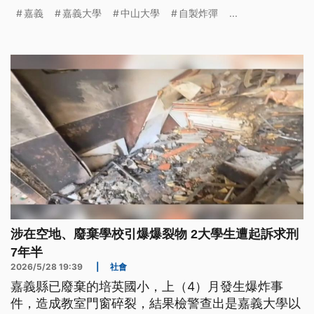
雄、嘉義攏總三个地點試驗爆炸6改，檢方也已經偵
嘉義
嘉義大學
中山大學
自製炸彈
...
結起訴，認定這2人行為會引起民眾驚惶造成危害，
希望法院判刑7年6個月。（新聞標題、導言為台語
文）
涉在空地、廢棄學校引爆爆裂物 2大學生遭起訴求刑
7年半
2026/5/28 19:39
|
社會
嘉義縣已廢棄的培英國小，上（4）月發生爆炸事
件，造成教室門窗碎裂，結果檢警查出是嘉義大學以