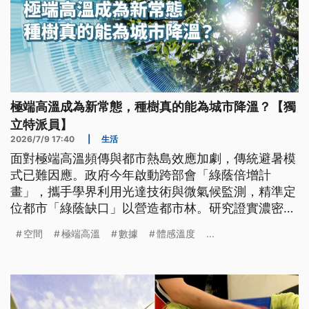
極端高溫成為新常態，種樹真的能為城市降溫？【獨
立特派員】
2026/7/9 17:40
|
生活
面對極端高溫頻傳與都市熱島效應加劇，傳統避暑模
式已難因應。政府今年啟動跨部會「綠蔭倍增計
畫」，攜手學界利用光達技術與微氣候監測，精準定
位都市「綠蔭缺口」以營造都市林。研究證實濃密樹
蔭能有效調降體感溫度達2至8度，同時結合智慧科技
空間
極端高溫
數據
體感溫度
...
防範路樹倒伏風險。透過科學化種樹、數位模擬與永
續養護，始能建構具抗熱韌性的永續城市。