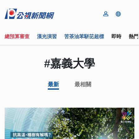
總預算審查
漢光演習
苦茶油苯駢芘超標
即時
熱門
#嘉義大學
最新
最相關