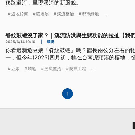
移路還河，呈現溪流的新風貌。
還地於河
磺港溪
溪流整治
都市綠地
...
脊紋鼓蟌沒了家？｜溪流防洪與生態功能的拉扯【我
2025/6/14 19:10
|
環境
你看過瀕危豆娘「脊紋鼓蟌」嗎？體長兩公分左右的
一，但今年(2025)四月初，牠在台南虎頭溪的棲地，
豆娘
蜻蜓
溪流整治
防洪工程
...
1