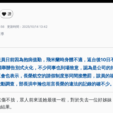
讚
:56
更新時間：
2025/10/14 13:42
報導
服員日前因為抱病值勤，飛米蘭時身體不適，返台後10日
低調舉辦告別式火化，不少同事也到場致意，認為是公司的
工會也表示，長榮航空的請假制度形同間接懲罰，該員的
啟動調查，部長洪申瀚也坦言長榮的違法的記錄的確不少
哀傷不捨，眾人前來送她最後一程，對於失去一位好姊妹
的結果。