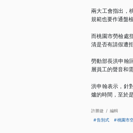
兩大工會指出，
規範也要作通盤
而桃園市勞檢處
清是否有請假遭
勞動部長洪申翰
層員工的聲音和
洪申翰表示，針
爐的時間，至於
許勝婕
/
編輯
告別式
桃園市