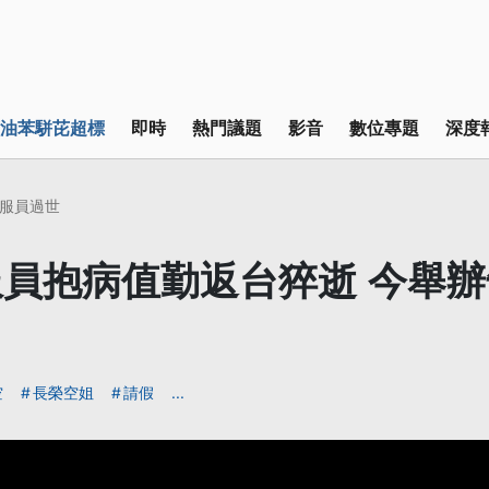
油苯駢芘超標
即時
熱門議題
影音
數位專題
深度
服員過世
員抱病值勤返台猝逝 今舉
空
長榮空姐
請假
...