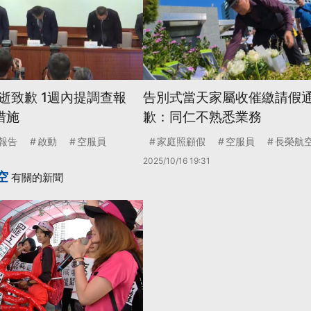
逝致歉 1週內提調查報
告別式當天家屬收催繳請假通
措施
歉：同仁不熟悉業務
報告
啟動
空服員
家庭照顧假
空服員
長榮航
2025/10/16 19:31
空
有關的新聞