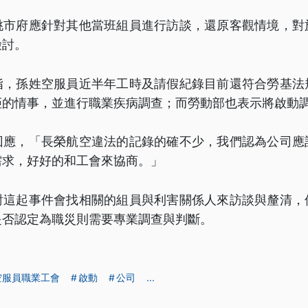
桃市府應針對其他當班組員進行訪談，還原客觀情境，對
檢討。
指，孫姓空服員近半年工時及請假紀錄目前還符合勞基法
拒的情事，並進行職業疾病調查；而勞動部也表示將啟動
回應，「長榮航空違法的記錄的確不少，我們認為公司應
需求，好好的和工會來協商。」
對這起事件會找相關的組員與利害關係人來訪談與釐清，
是否認定為職災則需要專業調查與判斷。
空服員職業工會
啟動
公司
...