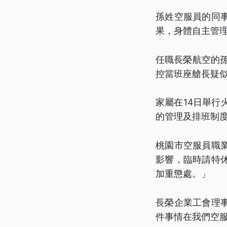
孫姓空服員的同
果，身體自主管
任職長榮航空的
控當班座艙長疑似
家屬在14日舉
的管理及排班制
桃園市空服員職
影響，臨時請特
加重懲處。」
長榮企業工會理
件事情在我們空