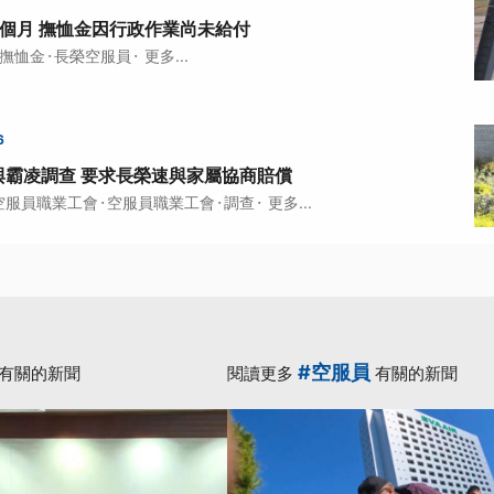
個月 撫恤金因行政作業尚未給付
·
·
撫恤金
長榮空服員
更多...
6
與霸凌調查 要求長榮速與家屬協商賠償
·
·
·
空服員職業工會
空服員職業工會
調查
更多...
#空服員
有關的新聞
閱讀更多
有關的新聞