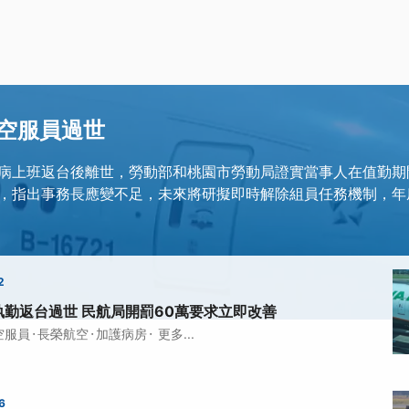
空服員過世
病上班返台後離世，勞動部和桃園市勞動局證實當事人在值勤期
，指出事務長應變不足，未來將研擬即時解除組員任務機制，年
2
勤返台過世 民航局開罰60萬要求立即改善
·
·
·
空服員
長榮航空
加護病房
更多...
6