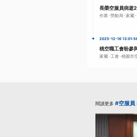
長榮空服員病逝2
·
·
·
作業
勞動局
家屬
2025-12-16 13:01:5
桃空職工會盼參
·
·
家屬
工會
桃園市
#空服員
閱讀更多