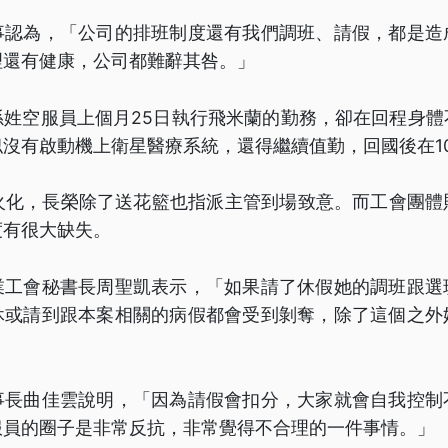
事認為，「公司的排班制度還有我們調班、請假，都是造
理還有健康，公司都難辭其咎。」
孫姓空服員上個月25日執行飛米蘭的勤務，卻在回程身體
沒有啟動機上衛星醫療系統，還得繼續值勤，回國後在1
行火化，長榮除了送花籃也指派主管到場致意。而工會團體
度有很大缺失。
業工會秘書長周聖凱表示，「如果請了休假她的調班跟選
休或請到跟本案相關的病假都會受到剝奪，除了這個之外
事長曲佳雲說明，「因為請假會扣分，大家就會自我控制
服員的圈子是非常反抗，非常覺得不合理的一件事情。」