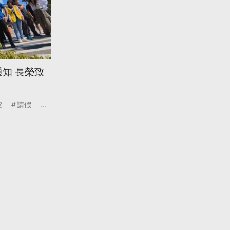
知 長榮致
空
請假
...