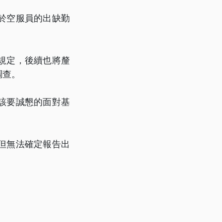
於空服員的出缺勤
規定，後續也將釐
調查。
該要誠懇的面對基
但無法確定報告出