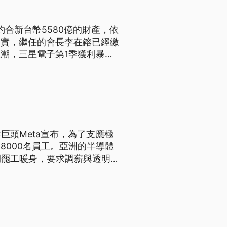
約合新台幣5580億的財產，依
證實，繼任的會長李在鎔已經繳
潮，三星電子第1季獲利暴增8
創下歷史新高，也刺激三星電子
亞洲企業。然而亮眼業績的背
動4萬人示威，威脅罷工18
巨頭Meta宣布，為了支應極
8000名員工。亞洲的半導體
開罷工暖身，要求調薪與透明的
的穩定。