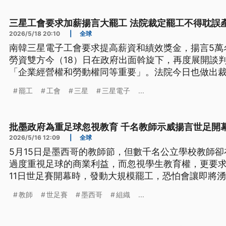
三星工會要求加薪揚言大罷工 法院裁定罷工不得耽誤
2026/5/18 20:10
|
全球
南韓三星電子工會要求提高薪資和績效獎金，揚言5萬
勞資雙方今（18）日在政府出面斡旋下，再度展開談
「企業經營權和勞動權同等重要」。法院今日也做出
得耽誤產能；但工會堅持，這些動作都不會影響他們
罷工
工會
三星
三星電子
...
批墨政府為重足球忽視教育 千名教師示威揚言世足開
2026/5/16 12:09
|
全球
5月15日是墨西哥的教師節，但數千名公立學校教師
過度重視足球的商業利益，而忽視學生教育權，更要求
11日世足賽開幕時，發動大規模罷工，恐怕會讓即將湧
瘓。
教師
世足賽
墨西哥
組織
...