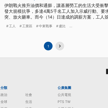
伊朗戰火推升油價和通膨，讓基層勞工的生活大受衝
發大規模抗爭，多達4萬5千名工人加入示威行動、要
突、放火砸車。而今（14）日達成的調薪方案，工人
工人
工業區
中東戰事
盧比
...
1
分類
公廣集團
政治
社會
公共電視
全球
生活
PTS TW