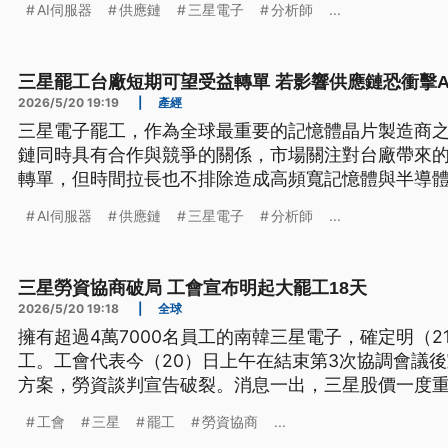
AI伺服器
供應鏈
三星電子
分析師
...
三星罷工台廠短期可望受益轉單 若影響供應鏈恐衝擊A
2026/5/20 19:19
|
產經
三星電子罷工，作為全球最重要的記憶體晶片製造商
鏈同時具有合作與競爭的關係，市場關注對台廠帶來
轉單，但時間拉長也不排除造成高頻寬記憶體與半導
AI伺服器出貨狀況。
AI伺服器
供應鏈
三星電子
分析師
...
三星勞資協商破局 工會宣布明起大罷工18天
2026/5/20 19:18
|
全球
擁有超過4萬7000名員工的南韓三星電子，確定明（2
工。工會代表今（20）日上午在結束第3次協調會議
方案，勞資談判宣告破裂。消息一出，三星股價一度重
錫先前就警告，三星只要停工1日，恐怕會造成高達新台
工會
三星
罷工
勞資協商
...
止罷工危機，勞動部長則是緊急宣布，要親自擔任斡