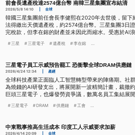
前會長遺產稅達2574億台幣 南韓三星集團宣布結清
2026/5/8 14:10
|
全球
韓國三星集團前任會長李健熙在2020年去世後，留下
法得繳出天價遺產稅，約2574億台幣。三星集團3日
完稅款，但李在鎔的財產並未因此而縮水。受惠於AI浪
倍；6日南韓股市開盤，首次突破7000點大關，收盤
三星
三星電子
遺產稅
李在鎔
...
市值突破1兆美元大關，成為繼台積電後第2家達標的
後，集團內部也深陷勞資爭議，工會不滿薪資差距，發
天，全球AI晶片供應恐怕面臨斷鏈危機。
三星電子員工示威預告罷工 恐衝擊全球DRAM供應鏈
2026/4/24 12:34
|
產經
全球科技產業正面臨人工智慧轉型帶來的陣痛期。社群
為燒錢的AI研發支出，將展開新一波精簡計畫，裁撤約
巨頭三星電子，也爆發勞資爭議，數萬名員工集結展
分紅制度，這場風暴恐將進一步衝擊全球記憶體市場
三星電子
DRAM
供應鏈
工會
...
中東戰事推高生活成本 印度工人示威要求加薪
2026/4/14 20:09
|
全球