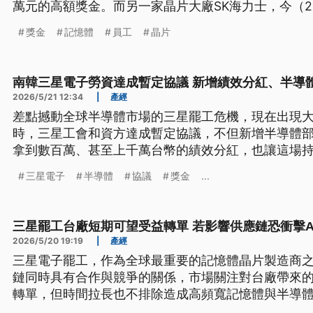
萬元的高額獎金。而另一家晶片大廠SK海力士，今（20
倍，市值首次突破1兆美元大關。
獎金
記憶體
員工
晶片
南韓三星電子勞資達成暫定協議 新增績效分紅、半導
2026/5/21 12:34
|
產經
差點撼動全球半導體市場的三星罷工危機，現在出現
時，三星工會和資方達成暫定協議，不但新增半導體
拿到數百萬、甚至上千萬台幣的績效分紅，也讓這場持
溫。
三星電子
半導體
協議
獎金
...
三星罷工台廠短期可望受益轉單 若影響供應鏈恐衝擊A
2026/5/20 19:19
|
產經
三星電子罷工，作為全球最重要的記憶體晶片製造商
鏈同時具有合作與競爭的關係，市場關注對台廠帶來
轉單，但時間拉長也不排除造成高頻寬記憶體與半導
AI伺服器出貨狀況。