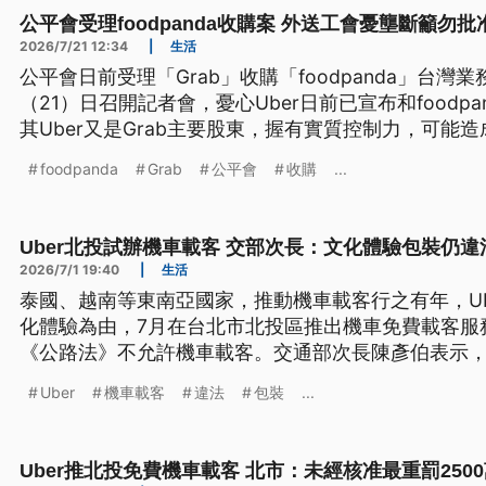
公平會受理foodpanda收購案 外送工會憂壟斷籲勿批
2026/7/21 12:34
|
生活
公平會日前受理「Grab」收購「foodpanda」台
（21）日召開記者會，憂心Uber日前已宣布和foodp
其Uber又是Grab主要股東，握有實質控制力，可能
會則回應，將關注是否阻礙市場競爭，最快30天內決定
foodpanda
Grab
公平會
收購
...
送專法，和工會建立制度化、定期溝通管道。
Uber北投試辦機車載客 交部次長：文化體驗包裝仍違
2026/7/1 19:40
|
生活
泰國、越南等東南亞國家，推動機車載客行之有年，Ub
化體驗為由，7月在台北市北投區推出機車免費載客服
《公路法》不允許機車載客。交通部次長陳彥伯表示，U
法，警方今（1）日下午到北投稽查，因此，試營運第
Uber
機車載客
違法
包裝
...
罰，沒有任何人上線接單。
Uber推北投免費機車載客 北市：未經核准最重罰250