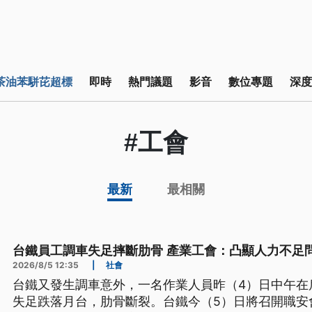
茶油苯駢芘超標
即時
熱門議題
影音
數位專題
深度
#工會
最新
最相關
台鐵員工調車失足摔斷肋骨 產業工會：凸顯人力不足
2026/8/5 12:35
|
社會
台鐵又發生調車意外，一名作業人員昨（4）日中午在
失足跌落月台，肋骨斷裂。台鐵今（5）日將召開職安