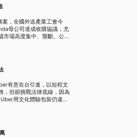
准
灣業務案，全國外送產業工會今
anda母公司達成收購協議，尤
造成市場高度集中、壟斷。公平
。Grab回應，將遵守台灣外
法
er有意在台引進，以短程文
務，但卻挑戰法律底線，因為
ber用文化體驗包裝仍違
一天，機車駕駛似乎擔心被開
0萬