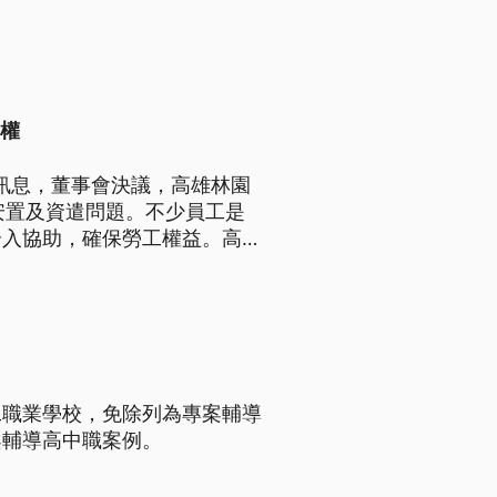
勞權
大訊息，董事會決議，高雄林園
臨安置及資遣問題。不少員工是
介入協助，確保勞工權益。高雄
無公司大量解僱通報，將密切督
工職業學校，免除列為專案輔導
案輔導高中職案例。