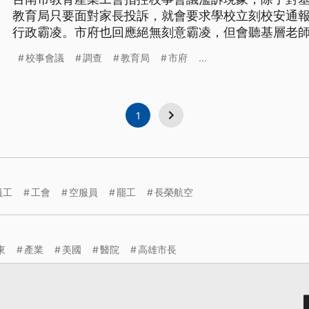
教育局只要面對家長投訴，就會要求學校立刻校安通
行政霸凌。市府也回應絕無刻意霸凌，但會聽基層老
申訴流程。
校事會議
調查
教育局
市府
...
1
員工
工會
空服員
罷工
長榮航空
東
產業
美國
醫院
高雄市長