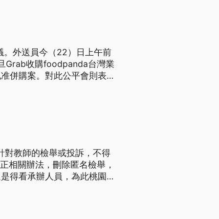
爭議。外送員今（22）日上午前
rab收購foodpanda台灣業
允准併購案。對此公平會則表
獲針對教師的檢舉或投訴，不得
修正相關辦法，刪除匿名檢舉，
還是得看承辦人員，為此桃園市
，首度將教育部函釋納入。