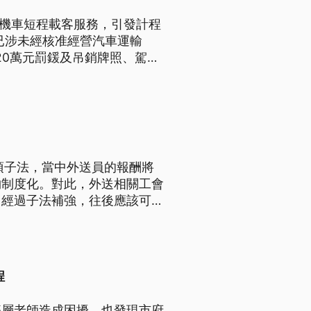
免費機車短程載客服務，引發計程
已涉未經核准經營汽車運輸
20萬元罰鍰及吊銷牌照、駕照
項子法，當中外送員的報酬將
夠制度化。對此，外送相關工會
，經過子法補強，往後應該可減
程
基層老師造成困擾，也發現市府