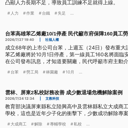
凸顯人力長期不足，導致員工訓練不足就得上線。
人力
作業
台鐵
失足
...
台苯高雄苯乙烯廠10/1停產 民代籲市府保障160員工
2026/7/27 19:40
|
社福人權
成立68年的上市公司台苯，上週五（24日）發布重
苯乙烯廠將於10月1日停產，第一線員工160名將面
在公司發布訊息，才知道要關廠，民代呼籲市府主動
市勞工局前往台苯林園廠了解，目前無勞工申訴，也
台苯
勞工局
林園廠
10月
...
促公司、善盡雇主責任。
雲林、屏東2私校財務改善 成少數退場危機解除案例
2026/7/24 12:34
|
文教科技
教育部決議屏東縣私立陸興高中及雲林縣私立大成商
學校，這也是近年少子化的衝擊下，少數成功解除專
大成商工
解除
專輔學校
私校
...