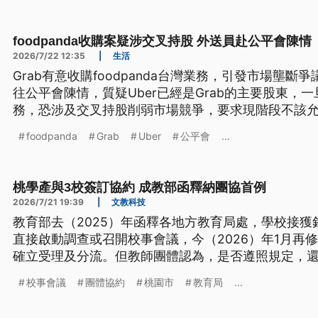
foodpanda收購案疑涉交叉持股 外送員赴公平會陳情
2026/7/22 12:35
|
生活
Grab有意收購foodpanda台灣業務，引發市場壟斷
往公平會陳情，質疑Uber已經是Grab的主要股東，一旦G
務，恐涉及交叉持股削弱市場競爭，要求現階段不該
示，目前尚未做出決定，一切將依法審理。
foodpanda
Grab
Uber
公平會
...
桃學產與3校簽訂協約 成教部函釋納團協首例
2026/7/21 19:39
|
文教科技
教育部去（2025）年函釋各地方教育局處，學校接
直接啟動調查或召開校事會議，今（2026）年1月再
確立受理及分流。但教師團體認為，是否遵照規定，
各級學校產業工會率全國之先，與3所學校簽團體協約
校事會議
團體協約
桃園市
教育局
...