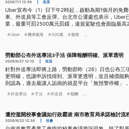
2026/7/1 12:39
|
生活
Uber宣布今（1）日下午2時起，啟動為期1個月的
車、外送員等工會反彈。台北市公運處也表示，Uber
業，最重可罰2500萬元罰鍰，違規駕駛也會面臨最高
處分。
Uber
機車載客
500萬
服務
...
勞動部公布外送專法3子法 保障報酬明確、派單透明
2026/6/27 12:10
|
生活
針對外送專法即將上路，勞動部昨（26）日也公布三
更明確，也讓申訴找得到、派單更透明，並且補償能
則認為，過去最讓人詬病的就是平台「無預警停權」
少爭議。
外送專法
子法
外送員
報酬
...
遭控濫開校事會議如行政霸凌 南市教育局承諾檢討流
2026/6/22 12:34
|
社會
台南市教育產業工會指控校事會議濫訴現象，除了對