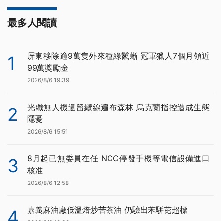
最多人閱讀
屏東移除逾9萬隻外來種綠鬣蜥 冠軍獵人7個月領近
1
99萬獎勵金
2026/8/6 19:39
光纖無人機遺留纜線遍布森林 烏克蘭指控造成生態
2
隱憂
2026/8/6 15:51
8月起已無委員在任 NCC停發手機等電信設備進口
3
核准
2026/8/6 12:58
嘉義麻油廠低溫焙炒苦茶油 仍驗出苯駢芘超標
4