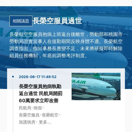
長榮空服員過世
相關議題
長榮航空空服員抱病上班返台後離世，勞動部和桃園市
勞動局證實當事人在值勤期間反映身體不適。長榮航空
調查指出，指出事務長應變不足，未來將研擬即時解除
組員任務機制，年底前調整考評制度。
2026-06-17 11:49:52
長榮空服員抱病執勤
返台過世 民航局開罰
60萬要求立即改善
·
·
民航局
病假
·
·
長榮空服員
長榮航空
·
加護病房
更多...