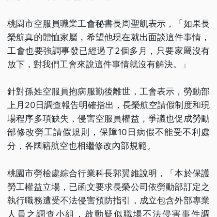
桃園市空服員職業工會秘書長周聖凱表示，「如果長
榮航真的體恤家屬，希望他現在就出面談這件事情，
工會也要強調事發已經過了2個多月，只要家屬沒有
放下，對我們工會來說這件事情就沒有解決。」
針對孫姓空服員抱病服勤後離世，工會表示，勞動部
上月20日調查報告明確指出，長榮航空請假制度和現
場程序多項缺失，侵害空服員權益，爭議也促成勞動
部修改勞工請假規則，保障10日病假不能受不利處
分，各國籍航空也相繼修改內部規範。
桃園市勞檢處綜合行業科長郭翼維說明，「本於保護
勞工權益立場，已函文要求長榮公司依勞動部訂定之
執行職務遭受不法侵害預防指引，成立包含外部專業
人員之調查小組，啟動疑似職場不法侵害事件調