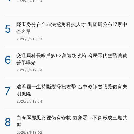
2026/8/6 19:39
隱匿身分在台非法挖角科技人才 調查局公布17家中
5
企名單
2026/8/5 16:03
交通局科長帳戶多63萬遭疑收賄 為民眾代墊醫藥費
6
善舉曝光
2026/8/5 19:39
遭準國一生持斷裂掃把攻擊 台中教師右眼受傷有失
7
明風險
2026/8/7 12:34
白海豚颱風路徑仍有變數 氣象署：不會形成三颱共
8
舞
2026/8/6 13:02