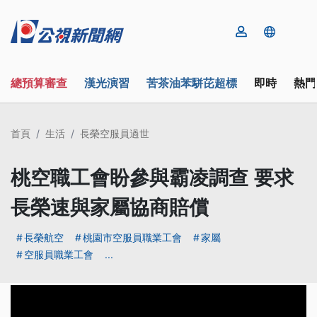
總預算審查
漢光演習
苦茶油苯駢芘超標
即時
熱門
首頁
生活
長榮空服員過世
桃空職工會盼參與霸凌調查 要求
長榮速與家屬協商賠償
長榮航空
桃園市空服員職業工會
家屬
空服員職業工會
...