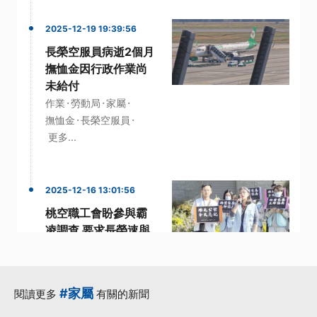
2025-12-19 19:39:56
長榮空服員病逝2個月
撫恤金因行政作業尚
未給付
·
·
·
作業
勞動局
家屬
·
·
撫恤金
長榮空服員
更多...
2025-12-16 13:01:56
桃空職工會盼參與霸
凌調查 要求長榮速與
家屬協商賠償
·
·
家屬
工會
·
桃園市空服員職業工會
#家屬
閱讀更多
有關的新聞
·
·
空服員職業工會
調查
更多...