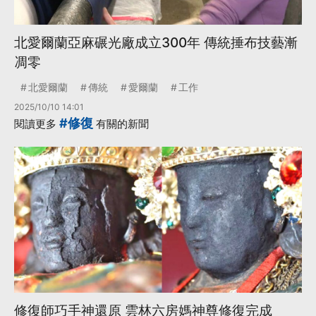
北愛爾蘭亞麻碾光廠成立300年 傳統捶布技藝漸
凋零
北愛爾蘭
傳統
愛爾蘭
工作
2025/10/10 14:01
#修復
閱讀更多
有關的新聞
修復師巧手神還原 雲林六房媽神尊修復完成