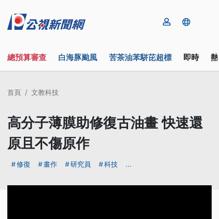
總預算審查
白海豚颱風
苦茶油苯駢芘超標
即時
熱
首頁
文教科技
高分子薄膜助修復古油畫 快速還
原且不傷原作
修復
畫作
研究員
科技
...