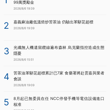
1
99萬獎勵金
2026/8/6 19:39
嘉義麻油廠低溫焙炒苦茶油 仍驗出苯駢芘超標
2
2026/8/6 19:39
光纖無人機遺留纜線遍布森林 烏克蘭指控造成生態
3
隱憂
2026/8/6 15:51
苦茶油苯駢芘超標累計已7家 食藥署將赴雲嘉與業者
4
會談
2026/8/8 19:09
8月起已無委員在任 NCC停發手機等電信設備進口
5
核准