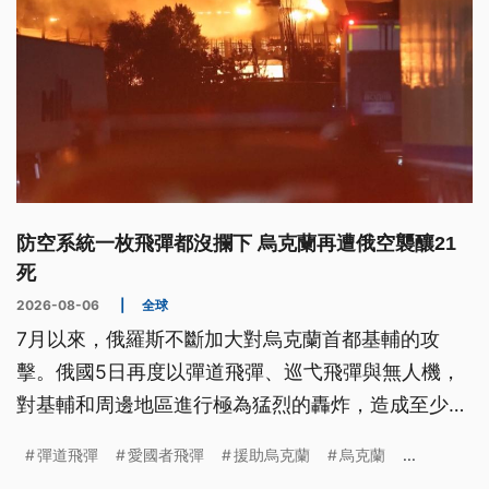
防空系統一枚飛彈都沒攔下 烏克蘭再遭俄空襲釀21
死
2026-08-06
|
全球
7月以來，俄羅斯不斷加大對烏克蘭首都基輔的攻
擊。俄國5日再度以彈道飛彈、巡弋飛彈與無人機，
對基輔和周邊地區進行極為猛烈的轟炸，造成至少21
人死亡、數十人受傷。但烏克蘭的防空系統，此時竟
彈道飛彈
愛國者飛彈
援助烏克蘭
烏克蘭
...
無法攔截任何一枚來自俄國的飛彈，凸顯空防能力嚴