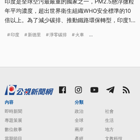
印度是全球空污最嚴重的國家之一，PM2.5懸浮微粒
年平均濃度，超出世界衛生組織WHO安全標準的10
倍以上。為了減少碳排、推動鐵路環保轉型，印度17
日在總理莫迪的主持下，啟用了第一輛氫能火車。雖
印度
新德里
淨零碳排
火車
...
然這條路線還不到100公里，但卻是印度鐵路全面邁
向環保低碳轉型，關鍵的里程碑。
內容
分類
即時新聞
政治
社會
專題策展
全球
生活
數位敘事
兩岸
地方
當期節目
產經
文教科技