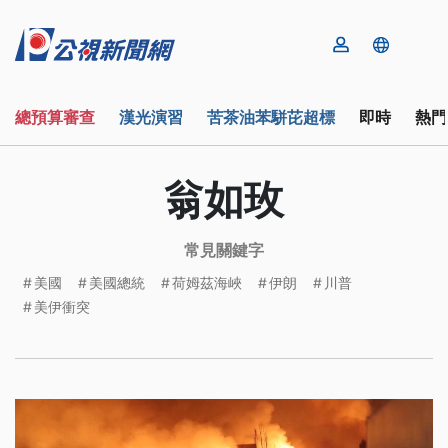
總預算審查
漢光演習
苦茶油苯駢芘超標
即時
熱門
翁如玫
常見關鍵字
美國
美國總統
荷姆茲海峽
伊朗
川普
美伊衝突