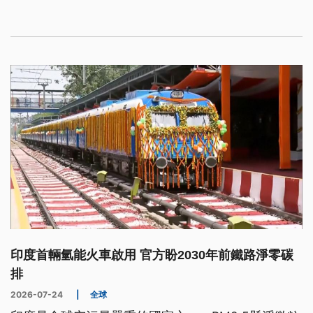
駐聯合國大使瓦爾茲（Mike Waltz）雙雙對外駁斥，
表示美軍手上仍握有展開這場戰役所需的一切資源。
印度首輛氫能火車啟用 官方盼2030年前鐵路淨零碳
排
2026-07-24
|
全球