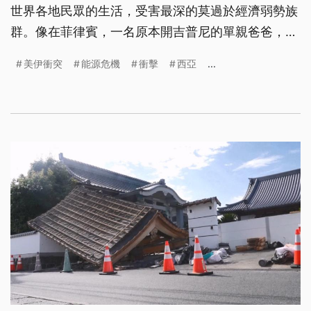
世界各地民眾的生活，受害最深的莫過於經濟弱勢族
群。像在菲律賓，一名原本開吉普尼的單親爸爸，因
為加不起油只能打零工，帶著10歲女兒露宿在車上。
美伊衝突
能源危機
衝擊
西亞
...
另外歐洲的農漁業，在肥料與燃油價格雙重暴漲下，
利潤幾乎歸零。而全世界各地，都有像他們這樣，在
地緣衝突影響下最無奈的受害者。