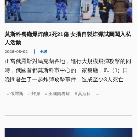
莫斯科餐廳爆炸釀3死21傷 女攜自製炸彈試圖闖入私
人活動
2026-08-02
|
全球
正當俄羅斯對烏克蘭各地，進行大規模飛彈攻擊的同
時，俄國首都莫斯科市中心的一家餐廳，昨（1）日
晚間發生了一起炸彈攻擊事件，造成至少3人死亡、
21人受傷。俄國國家反恐協會表示，發動攻擊的是一
俄羅斯
炸彈
美國國務卿
莫斯科
...
名攜帶自製爆裂物的女子。此外根據多家外媒引述俄
國「工商日報」的報導表示，這枚炸彈有可能是從遠
端引爆的，目標則是餐廳露天座位區的客人。