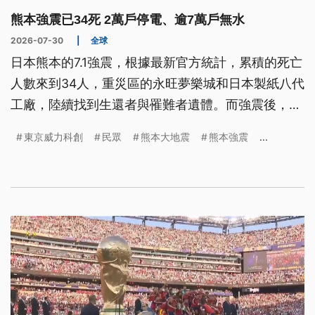
熊本強震已34死 2萬戶停電、逾7萬戶無水
2026-07-30
|
全球
日本熊本的7.1強震，根據最新官方統計，累積的死亡
人數來到34人，重災區的永旺夢樂城和日本製紙八代
工廠，陸續找到生還者與罹難者遺體。而強震後，目
前還有2萬多戶停電、7萬4000多戶無水可用，但在
東京威力科創
民眾
熊本大地震
熊本強震
...
高溫酷熱下，當地居民的生活考驗現在才要開始，自
衛隊的運輸機，正在向避難所運送300台空調以及飲
用水。九州地區的汽車、半導體以及食品相關產業，
也因為地震而受到衝擊。