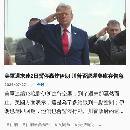
美軍週末連2日暫停轟炸伊朗 川普否認彈藥庫存告急
2026-07-27
|
全球
美軍連續13晚對伊朗進行空襲，到了週末卻戛然而
止。美國方面表示，這是為了多給談判一點空間；伊
朗也隨即回應，他們也會暫停行動。川普政府的這項
決策也引發美軍防空彈藥庫存是否正面臨捉襟見肘的
伊朗
伊朗最高領袖
瓦爾茲
美伊衝突
...
疑慮，對此美國總統川普（Donald Trump）與美國