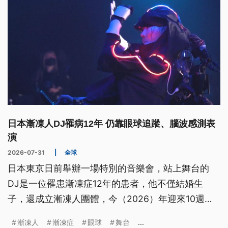
日本漸凍人DJ罹病12年 仍靠眼球追蹤、腦波感測表
演
2026-07-31
|
全球
日本東京日前舉辦一場特別的音樂會，站上舞台的
DJ是一位罹患漸凍症12年的患者，他不僅結婚生
子，還成立漸凍人團體，今（2026）年迎來10週
年。演出中他透過眼球追蹤與腦波感測去控制音樂，
漸凍人
漸凍症
眼球
舞台
...