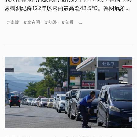
象觀測紀錄122年以來的最高溫42.5℃。韓國氣象廳
今（4）日也針對首都首爾的11個區，首度發布最高
南韓
李在明
熱浪
首爾
...
級別的嚴重高溫警報。總統李在明也在國務會議上證
實，已有16人死於這波熱浪。