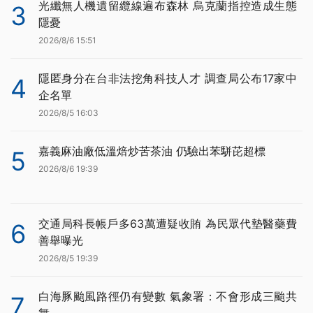
光纖無人機遺留纜線遍布森林 烏克蘭指控造成生態
3
隱憂
2026/8/6 15:51
隱匿身分在台非法挖角科技人才 調查局公布17家中
4
企名單
2026/8/5 16:03
嘉義麻油廠低溫焙炒苦茶油 仍驗出苯駢芘超標
5
2026/8/6 19:39
交通局科長帳戶多63萬遭疑收賄 為民眾代墊醫藥費
6
善舉曝光
2026/8/5 19:39
白海豚颱風路徑仍有變數 氣象署：不會形成三颱共
7
舞