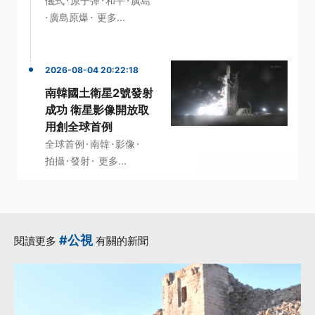
儀式
原子彈
和平
廣島
·
·
廣島原爆
更多...
2026-08-04 20:22:18
南韓國土衛星2號發射
成功 衛星影像開放取
用創全球首例
·
·
·
全球首例
南韓
影像
·
·
拍攝
發射
更多...
#公視
閱讀更多
有關的新聞