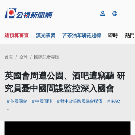
總預算審查
漢光演習
苦茶油苯駢芘超標
即時
熱門
首頁
全球
國際記者專區
英國會周遭公園、酒吧遭竊聽 研
究員憂中國間諜監控深入國會
英國國會
中國間諜
對中政策跨國議會聯盟
IPAC
...