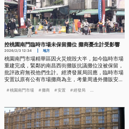
控桃園南門臨時市場未保留攤位 攤商憂生計受影響
2026/2/3 12:34
|
地方
桃園南門市場精華區因火災燒毀大半，如今臨時市場
重建完成，緊鄰的南昌西街攤販抗議攤位沒被保留，
批評政府無視他們生計。經濟發展局回應，臨時市場
安置以原有公有市場攤商為主，考量周邊外攤販安置
需求，新增19格攤位並以抽籤方式進行，未來也會嚴
桃園南門市場
攤商
安置
經發局
...
格查攤。