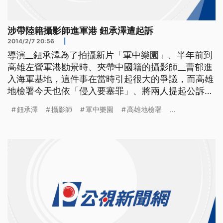
涉帶陸籍攝影師進軍港 鈕承澤遭起訴
2014/2/7 20:56
|
導演__鈕承澤為了拍攝新片「軍中樂園」、半年前到
高雄左營軍港勘景時、夾帶中國籍的攝影師__曹郁進
入海軍基地，這件事在當時引起很大的爭議，而高雄
地檢署今天也依「侵入要塞罪」、將兩人提起公訴，
這項法條的最重刑期可以判到5年。 ==導演 鈕承澤
鈕承澤
攝影師
軍中樂園
高雄地檢署
...
(102.7.16.)== 謝謝大家關心 我真的不知道我違法 我
真的不知道 違法偷帶中國籍攝影師曹郁，進入左營
軍港登艦勘景，去年七月，導演鈕承澤接受