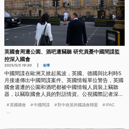
英國會周遭公園、酒吧遭竊聽 研究員憂中國間諜監
控深入國會
2025/5/5 19:30
|
全球
中國間諜在歐洲又掀起風波，英國、德國與比利時5
月接連傳出中國間諜案件。英國情報單位警告，英國
國會週遭的公園和酒吧都被中國情報人員裝上竊聽
器，以竊取國會人員的對話情資。公視國際記者深入
採訪英國國會相關人員，了解中國監視與滲透英國國
英國國會
中國間諜
對中政策跨國議會聯盟
IPAC
會的手法。
...