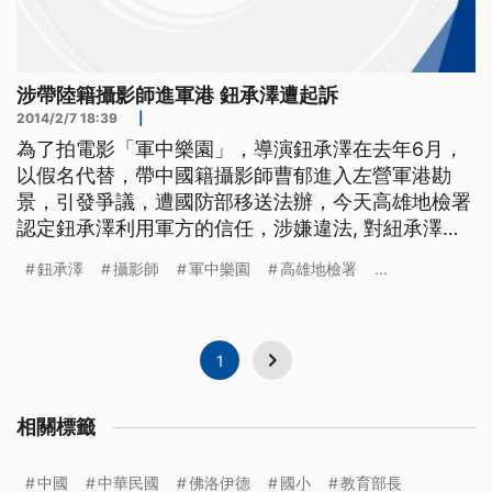
涉帶陸籍攝影師進軍港 鈕承澤遭起訴
2014/2/7 18:39
|
為了拍電影「軍中樂園」，導演鈕承澤在去年6月，
以假名代替，帶中國籍攝影師曹郁進入左營軍港勘
景，引發爭議，遭國防部移送法辦，今天高雄地檢署
認定鈕承澤利用軍方的信任，涉嫌違法, 對紐承澤和
曹郁兩人提起公訴。 ==導演 鈕承澤(102.7.16.)== 謝
鈕承澤
攝影師
軍中樂園
高雄地檢署
...
謝大家關心 我真的不知道我違法 我真的不知道 違法
偷帶中國籍攝影師曹郁，進入左營軍港登艦勘景，去
年七月，導演鈕承澤接受高雄地檢署傳喚
1
相關標籤
中國
中華民國
佛洛伊德
國小
教育部長