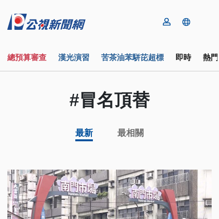
總預算審查
漢光演習
苦茶油苯駢芘超標
即時
熱門
#冒名頂替
最新
最相關