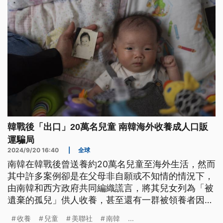
韓戰後「出口」20萬名兒童 南韓海外收養成人口販
運騙局
2024/9/20 16:40
|
全球
南韓在韓戰後曾送養約20萬名兒童至海外生活，然而
其中許多案例卻是在父母非自願或不知情的情況下，
由南韓和西方政府共同編織謊言，將其兒女列為「被
遺棄的孤兒」供人收養，甚至還有一群被領養者因收
養文件造假，再也找不回自己的真實身分及雙親。
收養
兒童
美聯社
南韓
...