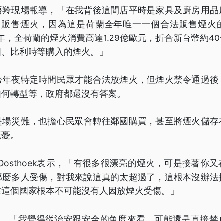
語羚現場報導，「在我背後這間店平時是家具及廚房用品
只販售煙火，因為這是荷蘭全年唯一一個合法販售煙火
跨年，全荷蘭的煙火消費高達1.29億歐元，折合新台幣約4
國、比利時等購入的煙火。」
跨年夜特定時間民眾才能合法放煙火，但煙火禁令通過後
如何轉型等，政府都還沒有答案。
是場災難，也擔心民眾會轉往鄰國購買，甚至將煙火儲存
隱憂。
r Oosthoek表示，「有很多很漂亮的煙火，可是接著
那麼多人受傷，對我來說這真的太超過了，這根本沒辦法
在這個國家根本不可能沒有人因放煙火受傷。」
認為，「我覺得從治安跟安全的角度來看，可能還是直接禁