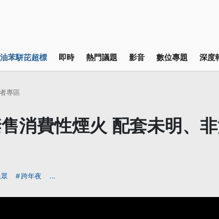
油苯駢芘超標
即時
熱門議題
影音
數位專題
深度
者專區
售消費性煙火 配套未明、
民眾
跨年夜
...