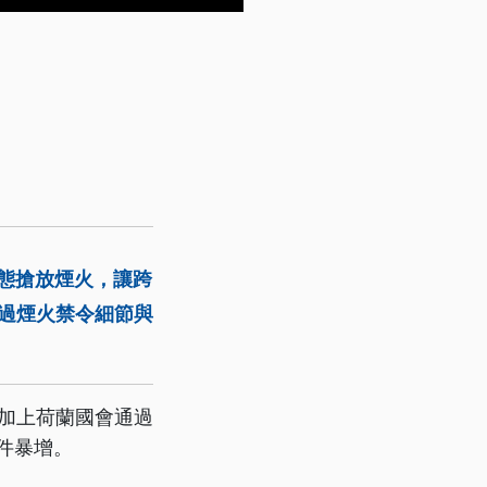
態搶放煙火，讓跨
不過煙火禁令細節與
加上荷蘭國會通過
件暴增。