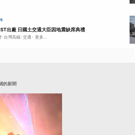
05
0ST出廠 日國土交通大臣因地震缺席典禮
·
·
·
灣
台灣高鐵
交通
更多...
關的新聞