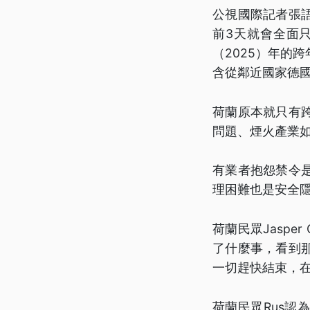
公視國際記者張
前3天就會全面
（2025）年的
含從鄰近國家德
荷蘭原本就只有
問題、煙火產業
有業者抱怨禁令
理困難也是安全
荷蘭民眾Jaspe
了什麼事，看到
一切趕快結束，
荷蘭民眾Rus