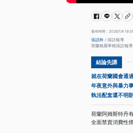
發布時間：
2026/1/6 19:3
張語羚
/ 採訪報導
荷蘭格羅寧根採訪報導
就在荷蘭國會通
年夜意外與暴力事
執法配套還不明
荷蘭阿姆斯特丹
全面禁賣消費性