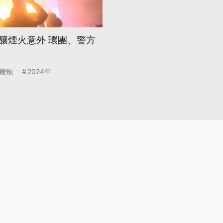
釀煙火意外 環團、警方
鞭炮
2024年