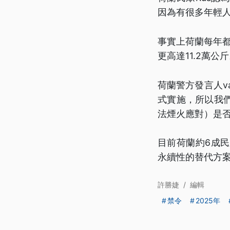
因為有很多年輕
事實上荷蘭每年都查
更高達11.2萬公
荷蘭警方發言人va
式實施，所以我
法煙火應對）是
目前荷蘭約6成
永續性的替代方
許勝婕
/
編輯
禁令
2025年