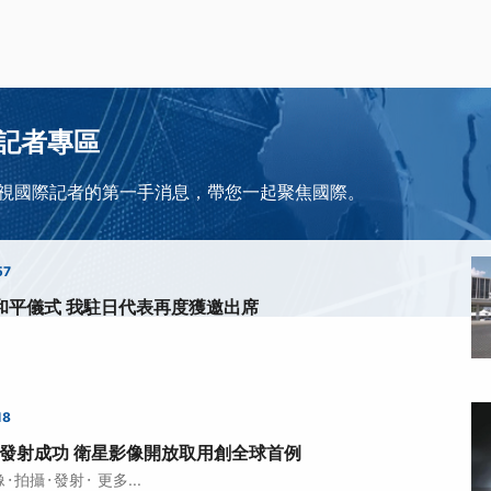
記者專區
視國際記者的第一手消息，帶您一起聚焦國際。
57
和平儀式 我駐日代表再度獲邀出席
18
發射成功 衛星影像開放取用創全球首例
·
·
·
像
拍攝
發射
更多...