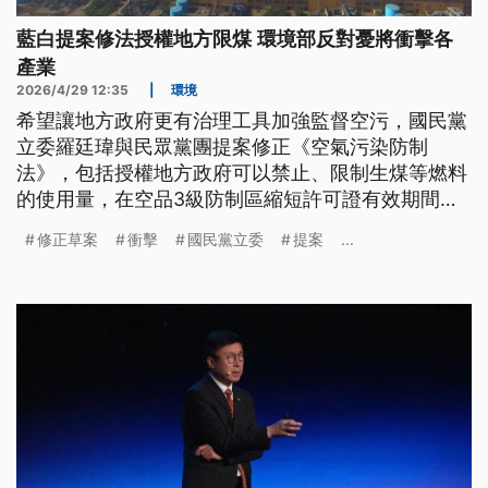
藍白提案修法授權地方限煤 環境部反對憂將衝擊各
產業
2026/4/29 12:35
|
環境
希望讓地方政府更有治理工具加強監督空污，國民黨
立委羅廷瑋與民眾黨團提案修正《空氣污染防制
法》，包括授權地方政府可以禁止、限制生煤等燃料
的使用量，在空品3級防制區縮短許可證有效期間。
上午草案進行審查，環境部跟經濟部表態反對，工總
修正草案
衝擊
國民黨立委
提案
...
也呼籲維持現狀，台灣空氣健康聯盟則表態支持。