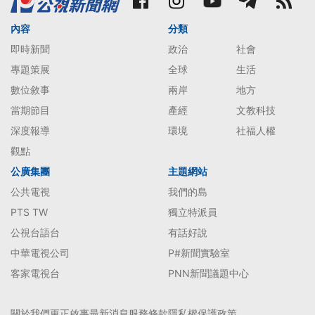
內容
分類
即時新聞
政治
社會
專題策展
全球
生活
數位敘事
兩岸
地方
當期節目
產經
文教科技
深度報導
環境
社福人權
觀點
公廣集團
主題網站
公共電視
我們的島
PTS TW
獨立特派員
公視台語台
有話好說
中華電視公司
P#新聞實驗室
客家電視台
PNN新聞議題中心
關於我們
更正啟事
最新消息
服務條款
隱私權保護政策