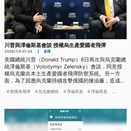
川普與澤倫斯基會談 授權烏生產愛國者飛彈
2026/7/9 07:34
|
全球
美國總統川普（Donald Trump）8日再次與烏克蘭總
統澤倫斯基（Volodymyr Zelensky）會談，同意授
權烏克蘭在本土生產愛國者飛彈防禦系統。另一方
面，為了因應烏克蘭持續攻擊俄國的煉油廠，造成國
內燃油短缺，俄國宣布禁止柴油出口。
愛國者飛彈
烏克蘭總統
澤倫斯基
澤倫斯基
...