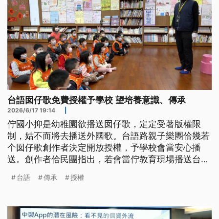
台語囡仔歌免費授權予學校 望培養意識、傳承
2026/6/17 19:14
|
佇國小抑是幼稚園欲播送囡仔歌，定定受著版權限
制，姑不而將去播送外國歌。台語路親子樂團佮幾若
个囡仔歌創作者決定開放授權，予學校會當安心播
送。創作者佮民團指出，若會當佇教育現場播送台語
囡仔歌，會當提升囡仔接觸母語的機會，對培養台語
台語
傳承
授權
意識佮文化傳承，有真大幫贊。(新聞標題、導言為
台語文)