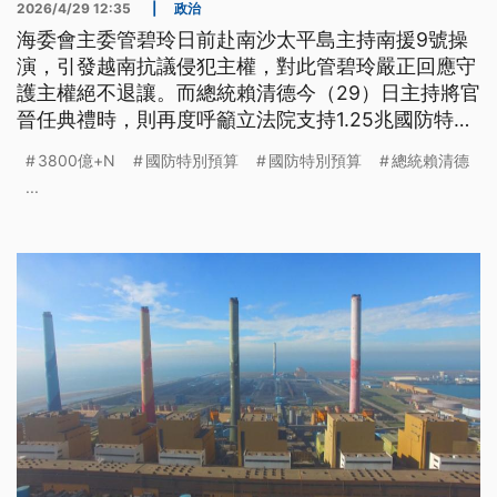
2026/4/29 12:35
|
政治
海委會主委管碧玲日前赴南沙太平島主持南援9號操
演，引發越南抗議侵犯主權，對此管碧玲嚴正回應守
護主權絕不退讓。而總統賴清德今（29）日主持將官
晉任典禮時，則再度呼籲立法院支持1.25兆國防特別
預算。不過國民黨主席鄭麗文前一天表示，絕不可能
3800億+N
國防特別預算
國防特別預算
總統賴清德
空白授權通過1.25兆，但也首度表態不反對8000億
...
元軍購，只是仍希望是「3800億+N」形式，國民黨
團中午也將召開黨團大會討論。