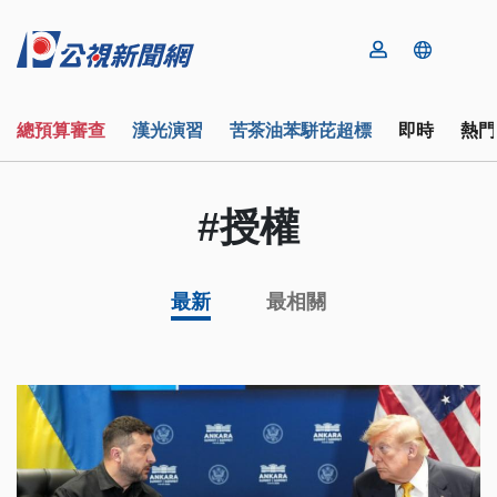
總預算審查
漢光演習
苦茶油苯駢芘超標
即時
熱門
#授權
最新
最相關