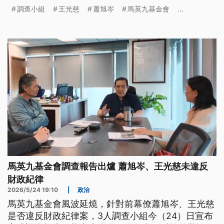
宋濤，同行有王光慈，調查小組薛香川、李德維等
調查小組
王光慈
蕭旭岑
馬英九基金會
...
人，但馬英九完全不知情，懷疑調查小組是否基於私
人情誼或特定目的包庇蕭、王兩人。金溥聰出示馬英
九親筆委託書，並稱兩人收受不明資金來源發年終獎
金。會計師也表示，2025年年終由現金發放，但銀
行帳戶卻未支應，現金來源應由前執行長王光慈說
明。
馬英九基金會調查報告出爐 蕭旭岑、王光慈未違反
財政紀律
2026/5/24 19:10
|
政治
馬英九基金會風波延燒，針對前幕僚蕭旭岑、王光慈
是否違反財政紀律案，3人調查小組今（24）日宣布