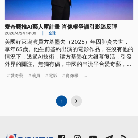
愛奇藝推AI藝人庫計畫 肖像權爭議引影迷反彈
2026/4/24 14:09
|
全球
美國好萊塢演員方基墨去（2025）年因肺炎去世，
享年65歲。他生前簽約出演的電影作品，在沒有他的
情況下，透過AI技術，讓方基墨在大銀幕復活，引發
外界的關注。無獨有偶，中國的串流平台愛奇藝，日
前在年度的戰略發布大會宣布AI藝人庫計畫，並號稱
愛奇藝
演員
電影
肖像權
...
獲得上百名的藝人肖像授權，結果也引爆影迷們的反
彈。
1