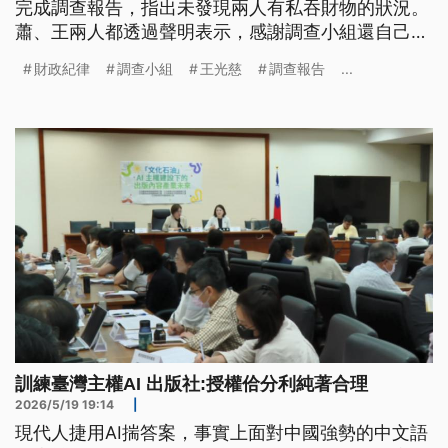
完成調查報告，指出未發現兩人有私吞財物的狀況。
蕭、王兩人都透過聲明表示，感謝調查小組還自己清
白，不過馬英九透過基金會發表聲明，認為調查結果
財政紀律
調查小組
王光慈
調查報告
...
和具體事證差距過大，令人遺憾，決定委任執行長戴
遐齡、前國安會秘書長金溥聰等人儘速召開記者會，
並循相關訴訟程序，追究蕭、王二人責任。
訓練臺灣主權AI 出版社:授權佮分利純著合理
2026/5/19 19:14
|
現代人捷用AI揣答案，事實上面對中國強勢的中文語