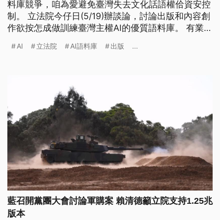
料庫競爭，咱為愛避免臺灣失去文化話語權佮資安控
制。 立法院今仔日(5/19)辦談論，討論出版和內容創
作欲按怎成做訓練臺灣主權AI的優質語料庫。 有業者
認為商業授權愛分予幼路，著補助出版社處理出版品
AI
立法院
AI語料庫
出版
...
轉換做AI讀有的資料，嘛有工會團體認為，愛徛佇內
容工作者的角度，建立一套合理的利純機制。（新聞
標題、導言為台語文）
藍召開黨團大會討論軍購案 賴清德籲立院支持1.25兆
版本