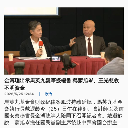
金溥聰出示馬英九親筆授權書 稱蕭旭岑、王光慈收
不明資金
2026/5/25 12:34
|
政治
馬英九基金會財政紀律案風波持續延燒，馬英九基金
會執行長戴遐齡今（25）日午在律師、會計師以及前
國安會秘書長金溥聰等人陪同下召開記者會。戴遐齡
說，蕭旭岑擔任國民黨副主席後赴中拜會國台辦主任