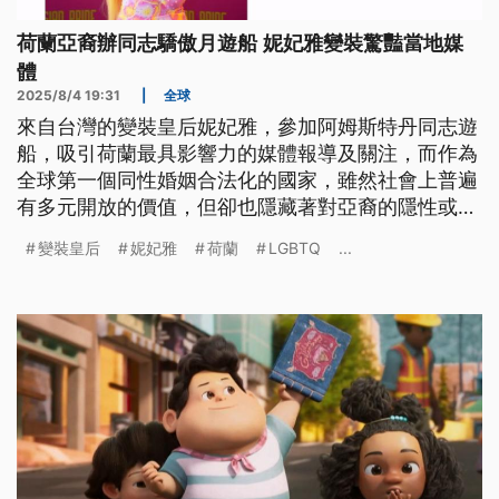
荷蘭亞裔辦同志驕傲月遊船 妮妃雅變裝驚豔當地媒
體
2025/8/4 19:31
|
全球
來自台灣的變裝皇后妮妃雅，參加阿姆斯特丹同志遊
船，吸引荷蘭最具影響力的媒體報導及關注，而作為
全球第一個同性婚姻合法化的國家，雖然社會上普遍
有多元開放的價值，但卻也隱藏著對亞裔的隱性或非
隱性的歧視。
變裝皇后
妮妃雅
荷蘭
LGBTQ
...