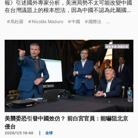
報》引述國外專家分析，美洲局勢不太可能改變中國
在台灣議題上的根本想法，因為中國不認為此屬國際
法範疇，而是定義為「國內政治問題」。我國外交部
馬杜羅
Nicolás Maduro
中國
國際法
...
則針對美國行動回應，將持續和美國等理念相近盟友
合作。
美襲委恐引發中國效仿？ 前白宮官員：能嚇阻北京
侵台
2026/1/5 19:40
|
全球