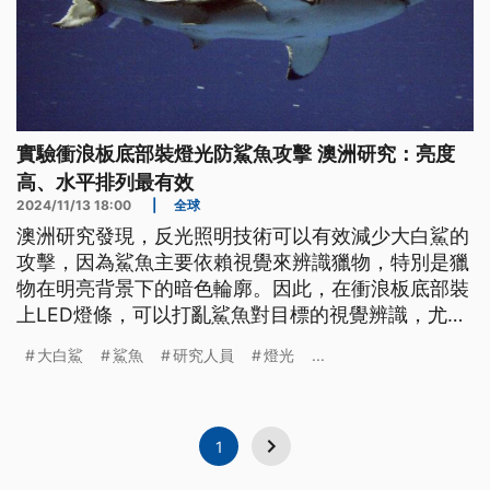
實驗衝浪板底部裝燈光防鯊魚攻擊 澳洲研究：亮度
高、水平排列最有效
2024/11/13 18:00
|
全球
澳洲研究發現，反光照明技術可以有效減少大白鯊的
攻擊，因為鯊魚主要依賴視覺來辨識獵物，特別是獵
物在明亮背景下的暗色輪廓。因此，在衝浪板底部裝
上LED燈條，可以打亂鯊魚對目標的視覺辨識，尤其
是亮度最高且水平排列的燈最不易吸引鯊魚。
大白鯊
鯊魚
研究人員
燈光
...
1