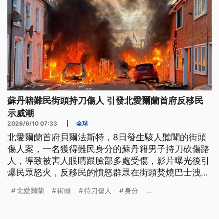
蘇丹籍難民街頭持刀傷人 引發北愛爾蘭首府反移民
示威潮
2026/6/10 07:33
|
全球
北愛爾蘭首府貝爾法斯特，8日發生駭人聽聞的街頭
傷人案，一名獲得難民身分的蘇丹籍男子持刀砍傷路
人，導致被害人眼睛跟臉部多處受傷，影片曝光後引
爆民眾怒火，反移民的憤怒群眾在街頭焚燒巴士洩憤
作亂，北愛警方表示，初步判斷此案與恐怖攻擊無
北愛爾蘭
街頭
持刀傷人
身分
...
關，包括英國首相在內的政界人士都呼籲民眾保持冷
靜。