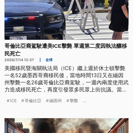
哥倫比亞裔駕駛遭美ICE擊斃 單週第二度因執法釀移
民死亡
2026/7/14 12:37
|
全球
美國移民暨海關執法局（ICE）繼上週於休士頓擊斃
一名52歲墨西哥裔移民後，當地時間13日又在緬因
州擊斃一名26歲哥倫比亞裔駕駛，一週內兩度使用武
力造成移民死亡，再度引發眾多民眾上街抗議。當地
檢方對此表示，涉案人員已遭停職接受調查。
ICE
哥倫比亞
緬因州
擊斃
...