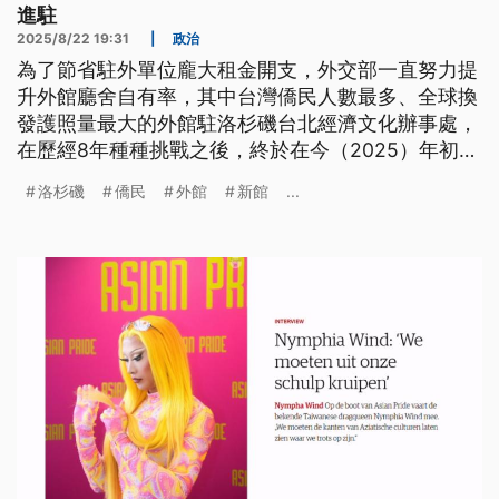
進駐
2025/8/22 19:31
|
政治
為了節省駐外單位龐大租金開支，外交部一直努力提
升外館廳舍自有率，其中台灣僑民人數最多、全球換
發護照量最大的外館駐洛杉磯台北經濟文化辦事處，
在歷經8年種種挑戰之後，終於在今（2025）年初成
功入駐自有館舍，新館用藝術佈置訴說台灣故事，打
洛杉磯
僑民
外館
新館
...
造柔和文化空間，成為旅外僑民與國外訪客打卡熱
點。