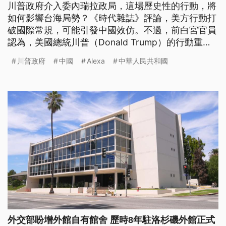
川普政府介入委內瑞拉政局，這場歷史性的行動，將
如何影響台海局勢？《時代雜誌》評論，美方行動打
破國際常規，可能引發中國效仿。不過，前白宮官員
認為，美國總統川普（Donald Trump）的行動重建
美國的威懾力，也向北京傳達明確訊號。
川普政府
中國
Alexa
中華人民共和國
外交部盼增外館自有館舍 歷時8年駐洛杉磯外館正式