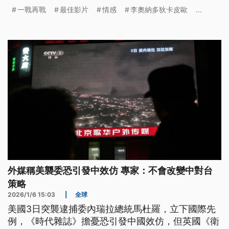
孩》，則未能擠進最終5部入圍名單，無緣角逐小金
一戰再戰
最佳影片
情感
李奧納多狄卡皮歐
...
人。
外媒稱美襲委恐引發中效仿 專家：不會改變中對台
策略
2026/1/6 15:03
|
全球
美國3日突襲逮捕委內瑞拉總統馬杜羅，立下國際先
例，《時代雜誌》擔憂恐引發中國效仿，但英國《衛