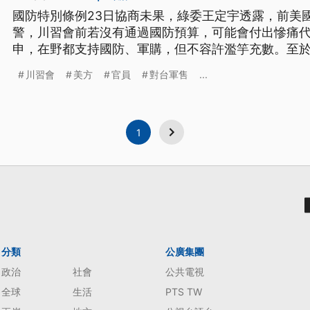
國防特別條例23日協商未果，綠委王定宇透露，前美
警，川習會前若沒有通過國防預算，可能會付出慘痛
申，在野都支持國防、軍購，但不容許濫竽充數。至
日報》報導，美國官員擔憂對伊朗作戰消耗大量彈藥
川習會
美方
官員
對台軍售
...
應變嗎？前美國國防部官員胡振東認為，美軍在亞太
但呼籲持續強化國產飛彈等自製量能。
1
分類
公廣集團
政治
社會
公共電視
全球
生活
PTS TW