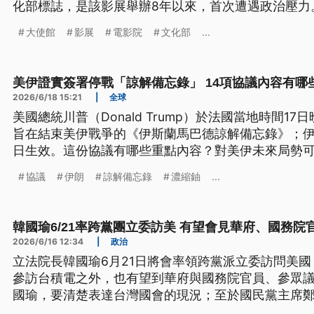
化部標誌，是該影展舉辦8年以來，首次遭遇政治壓力
外，也已向我駐泰辦事處通報。中國駐泰大使館尚未
大使館
影展
電影院
文化部
...
沒有因此事接獲泰國外交部聯繫。
美伊證實簽署停戰「諒解備忘錄」 14項協議內容有哪
2026/6/18 15:21
|
全球
美國總統川普（Donald Trump）於法國當地時間1
旨在結束美伊戰爭的《伊斯蘭馬巴德諒解備忘錄》；伊
日生效。這份協議有哪些重點內容？對美伊未來局勢
協議
伊朗
諒解備忘錄
濃縮鈾
...
韓國瑜6/21率跨黨團立委訪美 有望會見華府、國務院
2026/6/16 12:34
|
政治
立法院長韓國瑜6月21日將會率領跨黨派立委訪問美
參訪台積電之外，也有望到華府與國務院官員、參眾
國瑜，要清楚表達台灣國會的現況；至於國民黨主席鄭
台，國民黨表示，已經傳達台灣社會不同的意見，也