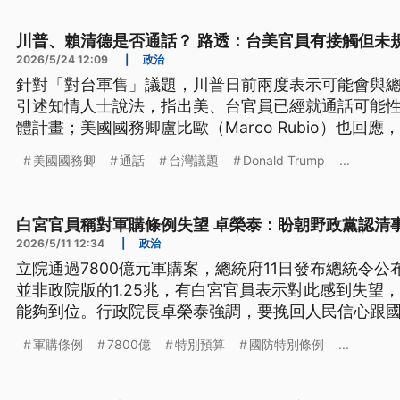
川普、賴清德是否通話？ 路透：台美官員有接觸但未
2026/5/24 12:09
|
政治
針對「對台軍售」議題，川普日前兩度表示可能會與
引述知情人士說法，指出美、台官員已經就通話可能
體計畫；美國國務卿盧比歐（Marco Rubio）也回
共海警船23日強闖我東沙島限制水域，海巡台中艦前
美國國務卿
通話
台灣議題
Donald Trump
...
擁有主權，海巡也廣播回嗆，中國和平是騙局，國際
白宮官員稱對軍購條例失望 卓榮泰：盼朝野政黨認清
2026/5/11 12:34
|
政治
立院通過7800億元軍購案，總統府11日發布總統令
並非政院版的1.25兆，有白宮官員表示對此感到失望
能夠到位。行政院長卓榮泰強調，要挽回人民信心跟
為。另外，由於商購跟委製被排除在《國防特別條例
軍購條例
7800億
特別預算
國防特別條例
...
預算跟明（2027）年的年度預算來因應。