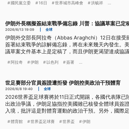
國民黨立委
16日
世界城市高峰會
洪毓祥
...
伊朗外長稱擬簽結束戰爭備忘錄 川普：協議草案已定
2026/6/13 19:09
|
全球
伊朗外交部長阿拉奇（Abbas Araghchi）12日
簽署結束戰爭的諒解備忘錄，將在未來幾天內發生。
議草案文件基本上是定稿了，而且伊朗更渴望達成協
法完全不同。對於美伊兩國可能簽署備忘錄，以色列
阿拉奇
伊朗
以色列
簽署
...
不是簽署的一方，但肯定川普致力確保協議內容包含
世足賽部分官員簽證遭拒發 伊朗控美政治干預體育
2026/6/8 19:40
|
全球
2026世界盃足球賽將於11日正式開踢，各國代表隊
出政治爭議，伊朗足協指控美國雖已核發全體球員簽
入境，批評這是對體育運動的政治干預。另外，國際
前的獅子與太陽旗幟入場，也引發抗議聲浪。
體育館
世界盃足球賽
世界盃
伊朗