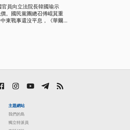
國官員向立法院長韓國瑜示
代價。國民黨團總召傅崐萁重
於中東戰事還沒平息，《華爾街
，如果中國短期內侵台，美方能
地區的彈藥庫存應該不受影響，
主題網站
我們的島
獨立特派員