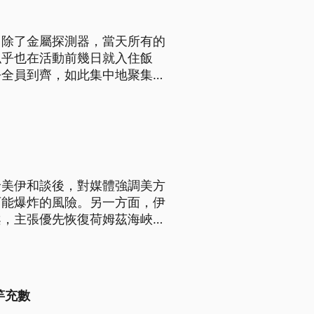
。除了金屬探測器，當天所有的
似乎也在活動前幾日就入住飯
乎全員到齊，如此集中地聚集在
，未來川普參與公開活動，都必
輪美伊和談後，對媒體強調美方
可能爆炸的風險。另一方面，伊
案，主張優先恢復荷姆茲海峽通
斯，預計與總統蒲亭會面。
竽充數