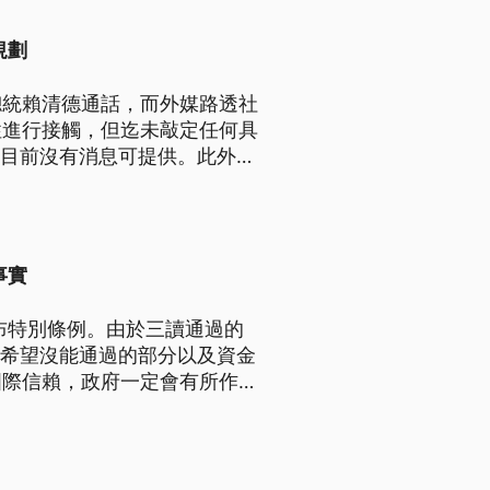
規劃
總統賴清德通話，而外媒路透社
性進行接觸，但迄未敲定任何具
應，目前沒有消息可提供。此外中
往攔截，面對中方喊出對東沙
社會不會支持。
事實
公布特別條例。由於三讀通過的
，希望沒能通過的部分以及資金
國際信賴，政府一定會有所作
》之外，也傳出國防部將用追加