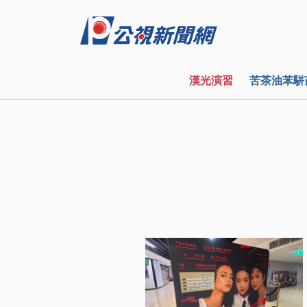
漢光演習
苦茶油苯駢