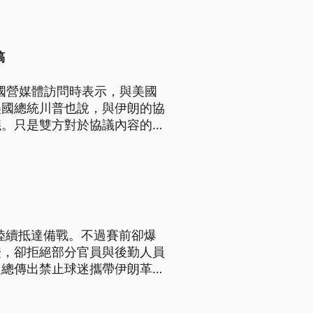
稿
在接受國營媒體訪問時表示，與美國
美國總統川普也說，與伊朗的協
議。只是雙方對於協議內容的說
總理納坦雅胡則稱，雖然以色列
限制伊朗的核計畫。
已陸續抵達備戰。不過賽前卻爆
證，卻拒絕部分官員與後勤人員
足總傳出禁止球迷攜帶伊朗革命