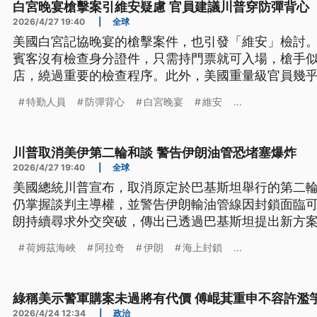
白宮晚宴槍擊案引維安疑慮 官員建議川普穿防彈背心
2026/4/27 19:40
|
全球
美國白宮記協晚宴的槍擊案件，也引發「維安」檢討
賓客沒有檢查身分證件，只需持門票就可入場，槍手
店，繞過重要的檢查程序。此外，美國重量級官員幾
同一地點，也存在重大安全隱憂，還有美國官員建議
特勤人員
防彈背心
白宮晚宴
維安
...
須穿防彈背心。
川普取消美伊第二輪和談 警告伊朗油管恐堵塞爆炸
2026/4/27 19:40
|
全球
美國總統川普宣布，取消原定於巴基斯坦舉行的第二
仍掌握談判主導權，並警告伊朗輸油管線因封鎖面臨
朗持續尋求外交突破，傳出已透過巴基斯坦提出新方
航，並延後處理核議題。伊朗外長阿拉奇則轉往俄羅
荷姆茲海峽
阿拉奇
伊朗
海上封鎖
...
綠稱美示警軍購案未過將有代價 傅崐萁重申不容許濫
2026/4/24 12:34
|
政治