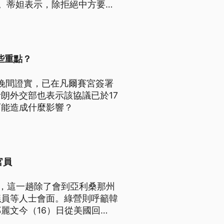
。蒂妲表示，除拒絕中方要求
對此做出回應；我駐處則回應，
些重點？
7日晚間證實，已在凡爾賽宮簽署
朗外交部也表示該協議已於17
可能造成什麼影響？
官員
國，這一趟除了會到亞利桑那州
議員等人士會面。綠營則呼籲韓
麗文今（16）日從美國回
讓美方產生興趣與期待。