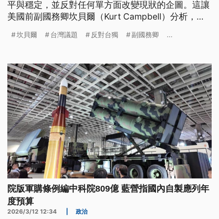
平與穩定，並反對任何單方面改變現狀的企圖。這讓
美國前副國務卿坎貝爾（Kurt Campbell）分析，高
市在這方面有效地闡述得謹慎處理台灣議題的必要
坎貝爾
台灣議題
反對台獨
副國務卿
...
性，但也指出，不確定這些觀點是否會出現在之後的
川習會上。華府智庫學者則判斷，中方會施壓川普在
台灣議題上讓步，像是要求他正式表態反對台獨。
院版軍購條例編中科院809億 藍營指國內自製應列年
度預算
2026/3/12 12:34
|
政治