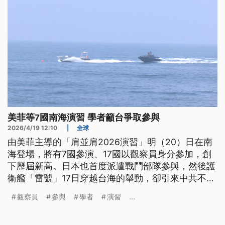
美菲等7國南海演習 學者籲台爭取參與
2026/4/19 12:10
|
全球
由美菲主導的「肩並肩2026演習」明（20）日在南
海登場，將有7國參演、17國以觀察員身分參加，創
下歷屆新高。日本也首度派遣戰鬥部隊參與，然後護
衛艦「雷號」17日穿越台海的舉動，卻引來中共不
滿、公開監控畫面。學者觀察，今（2026）年肩並
觀察員
參與
學者
演習
...
肩聯合演習，展現各國反制中共在南海的軍事擴張，
呼籲台灣應該爭取參與。