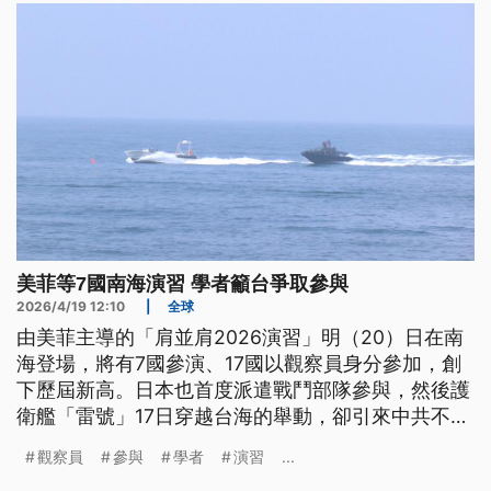
美菲等7國南海演習 學者籲台爭取參與
2026/4/19 12:10
|
全球
由美菲主導的「肩並肩2026演習」明（20）日在南
海登場，將有7國參演、17國以觀察員身分參加，創
下歷屆新高。日本也首度派遣戰鬥部隊參與，然後護
衛艦「雷號」17日穿越台海的舉動，卻引來中共不
滿、公開監控畫面。學者觀察，今（2026）年肩並
觀察員
參與
學者
演習
...
肩聯合演習，展現各國反制中共在南海的軍事擴張，