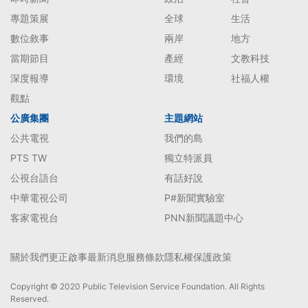
專題策展
全球
生活
數位敘事
兩岸
地方
當期節目
產經
文教科技
深度報導
環境
社福人權
觀點
公廣集團
主題網站
公共電視
我們的島
PTS TW
獨立特派員
公視台語台
有話好說
中華電視公司
P#新聞實驗室
客家電視台
PNN新聞議題中心
關於我們
更正啟事
最新消息
服務條款
隱私權保護政策
Copyright © 2020 Public Television Service Foundation. All Rights
Reserved.