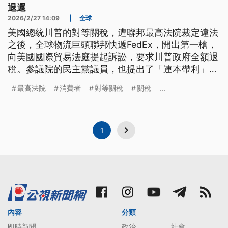
退還
2026/2/27 14:09
|
全球
美國總統川普的對等關稅，遭聯邦最高法院裁定違法
之後，全球物流巨頭聯邦快遞FedEx，開出第一槍，
向美國國際貿易法庭提起訴訟，要求川普政府全額退
稅。參議院的民主黨議員，也提出了「連本帶利」全
額退還的新法案。一場朝野共同推動金額高達1750億
最高法院
消費者
對等關稅
關稅
...
美元，相當於5兆5000億新台幣的退稅大戰，儼然成
形。至於經由提高物價、轉嫁到消費者身上的關稅，
能不能退還？答案是「很難」。
1
內容
分類
即時新聞
政治
社會