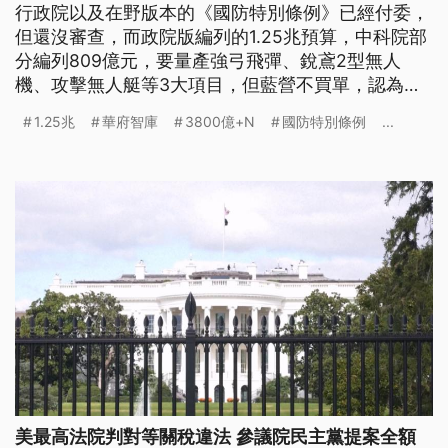
行政院以及在野版本的《國防特別條例》已經付委，
但還沒審查，而政院版編列的1.25兆預算，中科院部
分編列809億元，要量產強弓飛彈、銳鳶2型無人
機、攻擊無人艇等3大項目，但藍營不買單，認為國
內自製應該由年度預算編列。前國民黨立委、現任華
1.25兆
華府智庫
3800億+N
國防特別條例
...
府智庫研究員許毓仁說，如果《國防特別條例》最後
通過3800億+N的國民黨版本，不只影響台美關係，
美方也會認為台灣防衛出現漏洞。
美最高法院判對等關稅違法 參議院民主黨提案全額