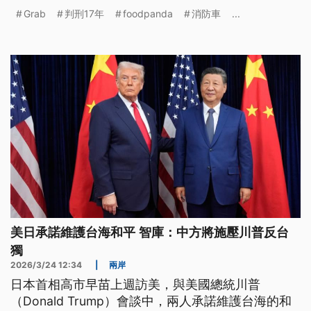
消防車相撞。
Grab
判刑17年
foodpanda
消防車
...
美日承諾維護台海和平 智庫：中方將施壓川普反台
獨
2026/3/24 12:34
|
兩岸
日本首相高市早苗上週訪美，與美國總統川普
（Donald Trump）會談中，兩人承諾維護台海的和