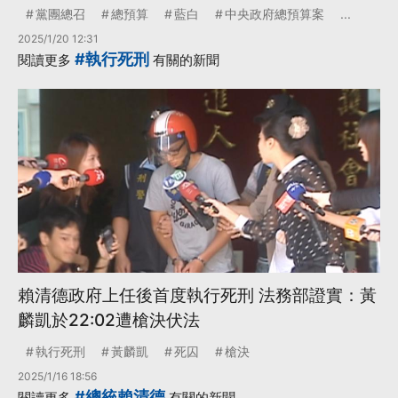
黨團總召
總預算
藍白
中央政府總預算案
...
2025/1/20 12:31
#執行死刑
閱讀更多
有關的新聞
賴清德政府上任後首度執行死刑 法務部證實：黃
麟凱於22:02遭槍決伏法
執行死刑
黃麟凱
死囚
槍決
2025/1/16 18:56
#總統賴清德
閱讀更多
有關的新聞