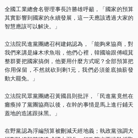
全國工業總會名譽理事長許勝雄呼籲，「國家的預算
其實影響到國家的永續發展，這一天應該透過大家的
智慧應該可以解決。」
立法院民進黨團總召柯建銘認為，「能夠來協商，對
我們來講是緣木求魚啦，他們心裡，韓國瑜跟傅崐萁
整群要把國家搞倒，他要用什麼方式呢？全部預算把
你用保留，不然就砍到剩1元，我們必須釜底抽薪發
動大罷免。」
立法院民眾黨團總召黃國昌則批評，「民進黨竟然在
癱瘓掉了黨團協商以後，在幹的事情是馬上進行鋪天
蓋地的造謠跟抹黑。」
在野黨認為浮編預算被刪減天經地義；執政黨強調大