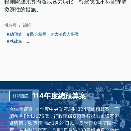
幅刪除總預算將造成國力弱化，行政院也不排除採取
救濟性的措施。
洪詩宸
/
編輯
總預算
民進黨團
大法官人事案
執政黨
...
114年度總預算案
相關議題
立法院審查114年度中央政府3兆1324億總預算案，三
讀後共刪減2075億，行政院稱窒礙難行提出覆議案但
遭駁回；監察院則於3月24日以「反對行修憲廢院之
實」為由聲請釋憲 。5月2日首波238案解凍案全數付