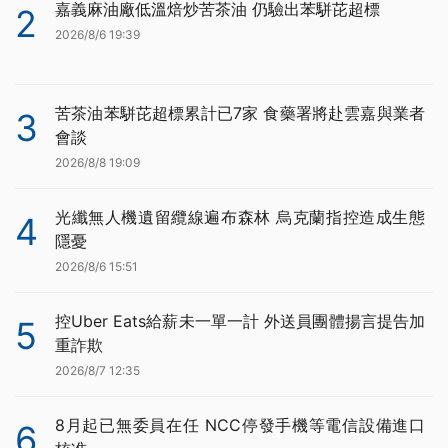
嘉義麻油廠低溫焙炒苦茶油 仍驗出苯駢芘超標
2
2026/8/6 19:39
苦茶油苯駢芘超標累計已7家 食藥署將赴雲嘉與業者
3
會談
2026/8/8 19:09
光纖無人機遺留纜線遍布森林 烏克蘭指控造成生態
4
隱憂
2026/8/6 15:51
控Uber Eats給薪未一單一計 外送員團體揚言提告加
5
重詐欺
2026/8/7 12:35
8月起已無委員在任 NCC停發手機等電信設備進口
6