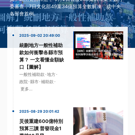
委審查，7日文化部49案34億預算全數解凍，成中央
各部會首例。
2025-09-02 20:49:00
統刪地方一般性補助
款如何衝擊各縣市預
算？ 一文看懂金額缺
口【圖解】
·
·
一般性補助款
地方
·
·
·
政院
縣市
補助款
更多...
2025-08-29 20:01:42
災後重建600億特別
預算三讀 普發現金1