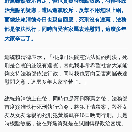
野黨雖然表示肯定，但也質疑時機點敏感，有轉移政
治焦點的疑慮，遭民進黨駁斥，反擊不用無限上綱。
而總統賴清德今日也親自回應，死刑沒有違憲，法務
部是依法執行，同時向受害家屬表達慰問，這麼多年
大家辛苦了。
總統賴清德表示，「根據司法院憲法法庭的判決，死
刑是合憲的並沒有違憲，因此我非常希望社會大眾能
夠支持法務部依法行政，同時我也要向受害家屬表達
慰問之意，這麼多年大家辛苦了。」
總統賴清德上任後，同時也是死刑釋憲之後，法務部
首度簽准執行死刑執行命令，將犯下情殺案，殺死女
友及女友母親的死刑犯黃麟凱在16日晚間行刑。只是
時機點敏感，被在野黨質疑是在試圖轉移政治困境。