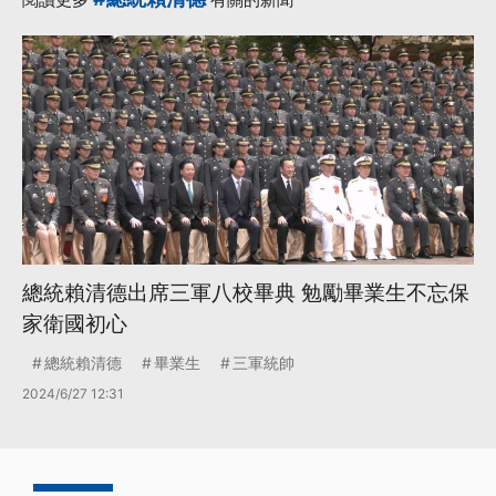
總統賴清德出席三軍八校畢典 勉勵畢業生不忘保
家衛國初心
總統賴清德
畢業生
三軍統帥
2024/6/27 12:31