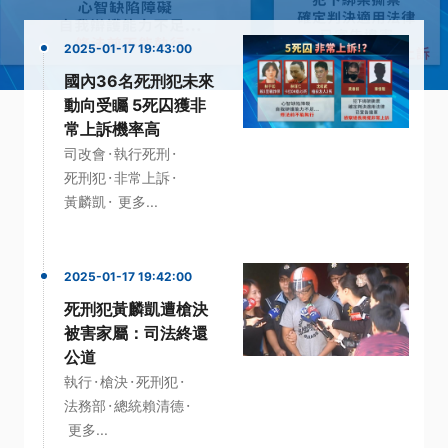
2025-01-17 19:43:00
國內36名死刑犯未來
動向受矚 5死囚獲非
常上訴機率高
·
·
司改會
執行死刑
·
·
死刑犯
非常上訴
·
黃麟凱
更多...
2025-01-17 19:42:00
死刑犯黃麟凱遭槍決
被害家屬：司法終還
公道
·
·
·
執行
槍決
死刑犯
·
·
法務部
總統賴清德
更多...