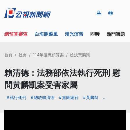
總預算審查
白海豚颱風
漢光演習
即時
熱門議題
首頁
社會
114年度總預算案
槍決黃麟凱
賴清德：法務部依法執行死刑 慰
問黃麟凱案受害家屬
執行死刑
總統賴清德
黨團總召
黃麟凱
...