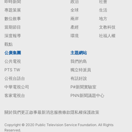
即時新聞
政治
社會
專題策展
全球
生活
數位敘事
兩岸
地方
當期節目
產經
文教科技
深度報導
環境
社福人權
觀點
公廣集團
主題網站
公共電視
我們的島
PTS TW
獨立特派員
公視台語台
有話好說
中華電視公司
P#新聞實驗室
客家電視台
PNN新聞議題中心
關於我們
更正啟事
最新消息
服務條款
隱私權保護政策
Copyright © 2020 Public Television Service Foundation. All Rights
Reserved.