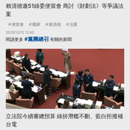
賴清德邀51綠委便當會 商討《財劃法》等爭議法
案
便當會
國家
賴清德
法案
2025/12/12 12:45
#黨團總召
閱讀更多
有關的新聞
立法院今續審總預算 綠拚潛艦不刪、藍白拒撥補
台電