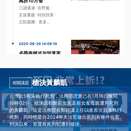
萬拚10月發
·
·
三讀通過
在野黨
·
·
災後重建
特別預算
·
立院黨團
更多...
2025-08-26 14:09:19
卓榮泰稱追加預算案
不會增債務 在野質疑
預算回編率逾3成
·
·
刪除
卓榮泰
槍決黃麟凱
·
·
國民黨立委
行政院長
相關議題
·
追加預算
更多...
台灣近5年未執行死刑，法務部證實已在1月16日晚間
10時02分，槍決因勒斃前女友及前女友母親遭判死刑
的黃麟凱。這是法務部長鄭銘謙上任以來首次簽准執行
死刑，同時也是自2024年大法官做出死刑有條件合憲
判決以來，首度有死刑犯遭到槍決。