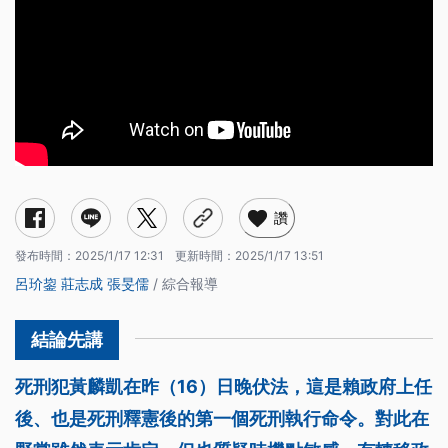
讚
發布時間：
2025/1/17 12:31
更新時間：
2025/1/17 13:51
呂玠鋆
莊志成
張旻儒
/ 綜合報導
死刑犯黃麟凱在昨（16）日晚伏法，這是賴政府上任
後、也是死刑釋憲後的第一個死刑執行命令。對此在