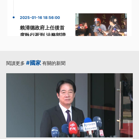
2025-01-16 18:56:00
賴清德政府上任後首
度執行死刑 法務部證
實：黃麟凱於22:02
遭槍決伏法
·
·
·
執行死刑
槍決
死囚
#國家
閱讀更多
有關的新聞
·
·
黃麟凱
女友
更多...