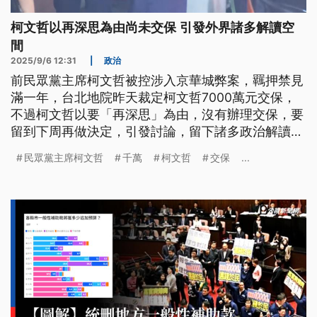
柯文哲以再深思為由尚未交保 引發外界諸多解讀空
間
2025/9/6 12:31
|
政治
前民眾黨主席柯文哲被控涉入京華城弊案，羈押禁見
滿一年，台北地院昨天裁定柯文哲7000萬元交保，
不過柯文哲以要「再深思」為由，沒有辦理交保，要
留到下周再做決定，引發討論，留下諸多政治解讀的
空間，更持續引發朝野政壇攻防。
民眾黨主席柯文哲
千萬
柯文哲
交保
...