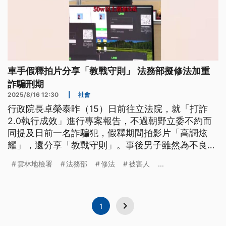
車手假釋拍片分享「教戰守則」 法務部擬修法加重
詐騙刑期
2025/8/16 12:30
|
社會
行政院長卓榮泰昨（15）日前往立法院，就「打詐
2.0執行成效」進行專案報告，不過朝野立委不約而
同提及日前一名詐騙犯，假釋期間拍影片「高調炫
耀」，還分享「教戰守則」。事後男子雖然為不良行
為致歉，但涉嫌違法行為導致檢方出手，提報撤銷假
雲林地檢署
法務部
修法
被害人
...
釋。法務部則喊話嚴辦詐騙，研擬修法增訂詐騙金額
新級距，並拉高刑期。
1