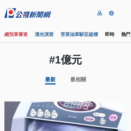
總預算審查
漢光演習
苦茶油苯駢芘超標
即時
熱門
#1億元
最新
最相關