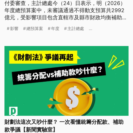
付委審查，主計總處今（24）日表示，明（2026）
年度總預算案中，未審議通過不得動支預算共2992
億元，受影響項目包含直轄市及縣市財政均衡補助、
AI新十大建設、TPASS通勤月票、各縣市河川整治及
影響
總預算案
年度
主計總處
...
生育補助等，此外災害準備金也將無法動支。
財劃法這次又吵什麼？ 一次看懂統籌分配款、補助
款爭議【新聞實驗室】