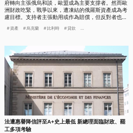
府轉向主張俄烏和談，歐盟成為主要支撐者。然而歐
洲財政吃緊，戰爭以來，遭凍結的俄羅斯資產成為考
慮目標。支持者主張動用或作為賠償，但反對者也提
出警告，恐怕涉及違法並會動搖金融穩定。
資產
烏克蘭
比利時
貸款
...
法遭惠譽降信評至A+史上最低 新總理面臨財政、罷
工多項考驗