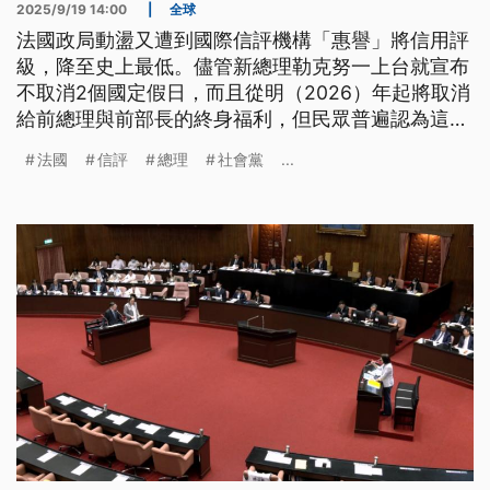
2025/9/19 14:00
|
全球
法國政局動盪又遭到國際信評機構「惠譽」將信用評
級，降至史上最低。儘管新總理勒克努一上台就宣布
不取消2個國定假日，而且從明（2026）年起將取消
給前總理與前部長的終身福利，但民眾普遍認為這只
是換湯不換藥，因此法國工會還是發起全國大罷工。
法國
信評
總理
社會黨
...