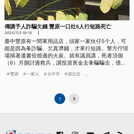
傳講予人詐騙欠錢 豐原一口灶5人行短路死亡
2025/7/3 19:15
|
臺中豐原有一間軍用品店，頭家一家伙仔5个人，可
能是因為夆詐騙、欠真濟錢，才來行短路。警方佇現
場揣著遺書佮燒過的火炭。就有議員講，死者頂個
（6）月捌討過救兵，講投資黃金去夆騙騙去，債務
加起來超過5百萬。目前，警方已經介入調查。（新
豐原
一家人
台中市
謝志忠
...
聞標題、導言為台語文）
1