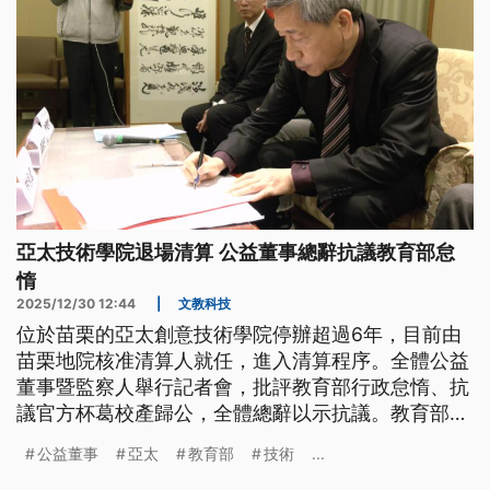
亞太技術學院退場清算 公益董事總辭抗議教育部怠
惰
2025/12/30 12:44
|
文教科技
位於苗栗的亞太創意技術學院停辦超過6年，目前由
苗栗地院核准清算人就任，進入清算程序。全體公益
董事暨監察人舉行記者會，批評教育部行政怠惰、抗
議官方杯葛校產歸公，全體總辭以示抗議。教育部回
應，亞太債務持續累積，詢問政府機關都沒有單位有
公益董事
亞太
教育部
技術
...
意承接才會透過公開標售，沒有圖利特定人的可能。