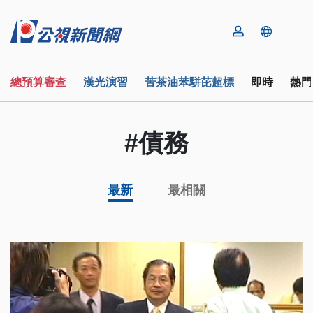
總預算審查
漢光演習
苦茶油苯駢芘超標
即時
熱門
#債務
最新
最相關