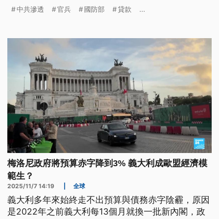
臨經濟困難，國防部開辦官兵急難貸款，預計明
中共滲透
官兵
國防部
貸款
...
（2026）年1月上路。
梅洛尼政府將預算赤字降到3% 義大利成歐盟經濟模
範生？
2025/11/7 14:19
|
全球
義大利多年來始終走不出預算與債務赤字陰霾，原因
是2022年之前義大利每13個月就換一批新內閣，政