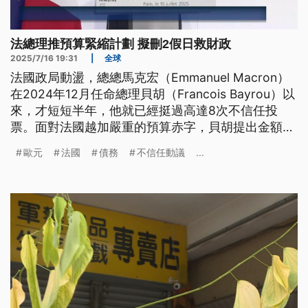
法總理推預算緊縮計劃 擬刪2假日救財政
2025/7/16 19:31
|
全球
法國政局動盪，總總馬克宏（Emmanuel Macron）
在2024年12月任命總理貝胡（Francois Bayrou）以
來，才短短半年，他就已經挺過高達8次不信任投
票。面對法國越加嚴重的預算赤字，貝胡提出金額高
達438億歐元的預算緊縮計劃。在他的規劃中，首先
歐元
法國
債務
不信任動議
...
要先取消兩個國定假日，讓法國人回到工作崗位上拚
經濟。