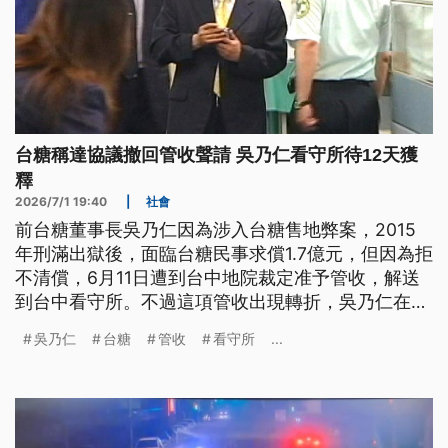
台糖稱達協議撤回管收聲請 吳乃仁看守所待12天獲
釋
2026/7/1 19:40
|
社會
前台糖董事長吳乃仁因為涉入台糖售地弊案，2015
年刑滿出獄後，面臨台糖民事求償1.7億元，但因為拒
不清償，6月11日遭到台中地院裁定准予管收，解送
到台中看守所。不過這項管收出現轉折，吳乃仁在提
出抗告期間，因為債權人台糖公司當庭撤回管收聲
吳乃仁
台糖
管收
看守所
...
請，吳乃仁在被管收12日之後，獲得釋放。對此台糖
表示，已經和吳乃仁達成協議，在20日前進行債務協
商。