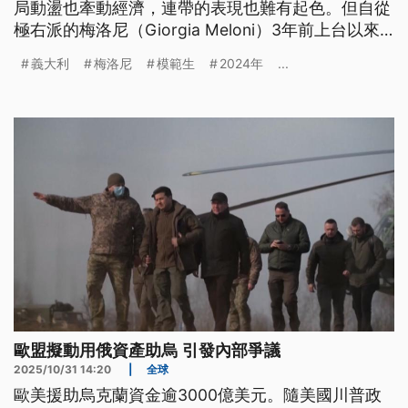
局動盪也牽動經濟，連帶的表現也難有起色。但自從
極右派的梅洛尼（Giorgia Meloni）3年前上台以來
義大利的預算赤字，竟然從GDP的8.1%降到符合歐盟
義大利
梅洛尼
模範生
2024年
...
要求的3%，債券評級也開始調升。
歐盟擬動用俄資產助烏 引發內部爭議
2025/10/31 14:20
|
全球
歐美援助烏克蘭資金逾3000億美元。隨美國川普政