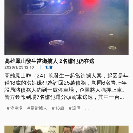
高雄鳳山發生當街擄人 2名嫌犯仍在逃
2026/1/25 12:10
|
社會
高雄鳳山昨（24）晚發生一起當街擄人案，起因是年
僅18歲的洪姓嫌犯為討回25萬債務，夥同6名青壯年
設局將債務人約到一處停車場，企圖將人強押上車。
警方獲報到場7名嫌犯還分頭駕車逃逸，其中一台車
撞壞停車場出入口設備，最後在附近路口遭警方攔截
停車場
當街擄人
18歲
設備
...
壓制，目前洪嫌跟另一名主嫌在逃。