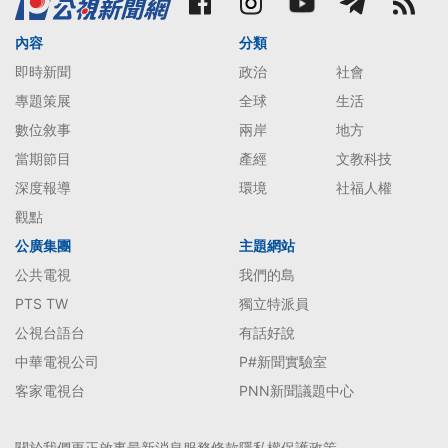
內容
分類
即時新聞
政治
社會
專題策展
全球
生活
數位敘事
兩岸
地方
當期節目
產經
文教科技
深度報導
環境
社福人權
觀點
公廣集團
主題網站
公共電視
我們的島
PTS TW
獨立特派員
公視台語台
有話好說
中華電視公司
P#新聞實驗室
客家電視台
PNN新聞議題中心
關於我們
更正啟事
最新消息
服務條款
隱私權保護政策