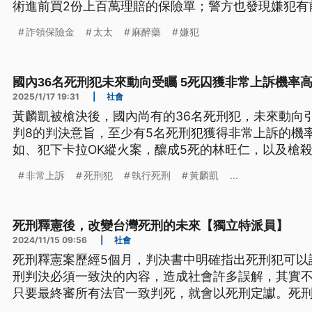
術進前買2份上百萬理賠的保險單；警方也發現嫌犯有
人罪共起訴。（新聞標題、導言為台語文）
詐領保險金
太太
麻醉藥
嫌犯
國內36名死刑犯未來動向受矚 5死囚獲非常上訴機率
2025/1/17 19:31
|
社會
黃麟凱被槍決後，國內尚有的36名死刑犯，未來動向
判8的判決意旨，至少有5名死刑犯獲得非常上訴的機
如、犯下卡拉OK縱火案，釀成5死的林旺仁，以及槍
障礙、自我辯護能力不足等原因，在修法前不得槍決
非常上訴
死刑犯
執行死刑
黃麟凱
...
陳憶隆，則是因為確定判決適用的法律，已被宣告違憲
人提起非常上訴。
死刑釋憲後，改變台灣死刑的未來【獨立特派員】
2024/11/15 09:56
|
社會
死刑釋憲案歷經5個月，判決書中明確指出死刑犯可以
刑判決必須一致決的內容，造成社會許多誤解，其實
只要最終審所有法官一致判死，就會以死刑定讞。死
修改多項法律，未來也將影響死刑判決。