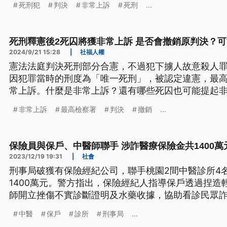
死刑犯
判決
非常上訴
死刑
...
死刑釋憲後2死囚將獲非常上訴 是否會撤銷原判決？
2024/9/21 15:28
|
社福人權
憲法法庭判決死刑部分合憲，不過犯下擄人故意殺人罪
因犯罪當時的刑度為「唯一死刑」，被認定違憲，最高
常上訴。什麼是非常上訴？還有哪些死囚也可能提起
非常上訴
最高檢察署
判決
撤銷
...
保險員與保戶、中醫師聯手 涉詐醫療保險金共1400萬
2023/12/19 19:31
|
社會
刑事局破獲有保險經紀公司，聯手桃園2間中醫診所4
1400萬元。警方指出，保險經紀人指導保戶透過捏造
師開立挫傷不實診斷證明及水藥收據，協助看診民眾詐
品，如筆記型電腦，來代替水藥費用。警方查獲醫師、
中醫
保戶
診所
刑事局
...
依加重詐欺和偽造文書罪送辦。保險經紀人公會則查