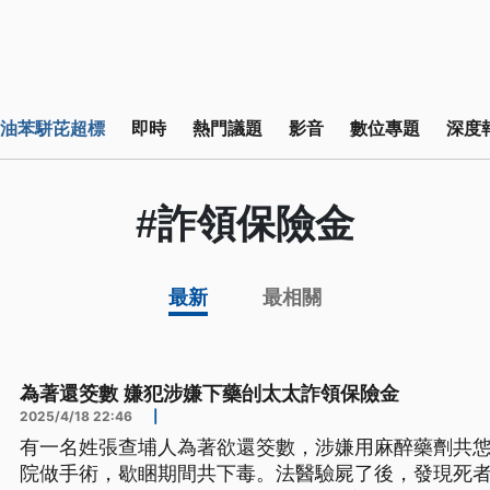
油苯駢芘超標
即時
熱門議題
影音
數位專題
深度
#詐領保險金
最新
最相關
為著還筊數 嫌犯涉嫌下藥刣太太詐領保險金
2025/4/18 22:46
|
有一名姓張查埔人為著欲還筊數，涉嫌用麻醉藥劑共
院做手術，歇睏期間共下毒。法醫驗屍了後，發現死