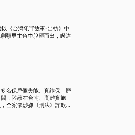
凌以《台灣犯罪故事-出軌》中
戲劇類男主角中脫穎而出，睽違
疑多名保戶假失能、真詐保，歷
8月間，陸續在台南、高雄實施
人，全案依涉嫌《刑法》詐欺