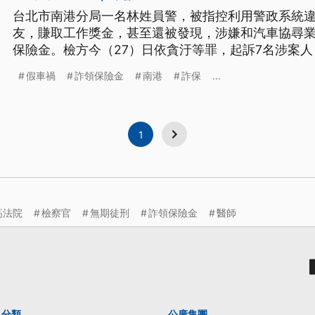
台北市南港分局一名林姓員警，被指控利用警政系統
友，賺取工作獎金，甚至還被發現，涉嫌和汽車協尋
保險金。檢方今（27）日依貪汙等罪，起訴7名涉案
假車禍
詐領保險金
南港
詐保
...
1
高法院
檢察官
無期徒刑
詐領保險金
醫師
分類
公廣集團