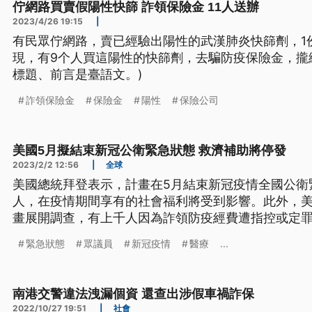
佇網路買賣假陽性快篩 詐領保險金 11人送辦
2023/4/26 19:15
|
有民眾佇網路，賣已經驗出陽性的武漢肺炎快篩劑，1
現，有9个人買這陽性的快篩劑，去騙防疫保險金，攏總
標題、前言是臺語文。)
詐領保險金
保險金
陽性
保險公司
美國5月擬結束新冠公衛緊急狀態 救濟補助將停發
2023/2/2 12:56
|
全球
美國總統拜登表示，計畫在5月結束新冠疫情全國公衛緊
人，在疫情期間享有的社會福利將受到影響。此外，
畫展開調查，有上千人因為詐領防疫經費遭指控或定罪
將近新台幣1兆8千億。
緊急狀態
眾議員
新冠疫情
醫療
...
南港交警違法洩漏個資 還查出涉假車禍詐保
2022/10/27 19:51
|
社會