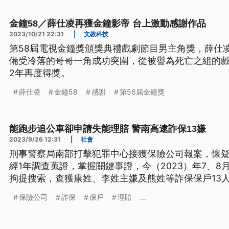
家考試合格並申請執照，應為保險業務員。
金鐘58／薛仕凌再獲金鐘影帝 台上激動感謝作品
2023/10/21 22:31
|
文教科技
第58屆電視金鐘獎頒獎典禮戲劇節目男主角獎，薛仕
備受冷落的哥哥一角成功突圍，從被譽為死亡之組的
2年再度得獎。
薛仕凌
金鐘58
感謝
第56屆金鐘獎
能跑步追公車卻申請失能理賠 警南高逮詐保13嫌
2023/9/26 12:31
|
社會
刑事警察局南部打擊犯罪中心接獲保險公司報案，懷
經1年調查蒐證，掌握關鍵事證，今（2023）年7、
拘提搜索，查獲康姓、李姓主嫌及熊姓等詐保保戶13
罪移送台南地檢偵辦。
保險公司
詐保
保戶
理賠
...