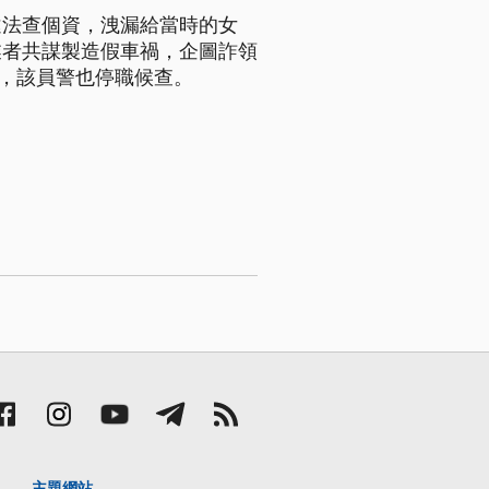
違法查個資，洩漏給當時的女
業者共謀製造假車禍，企圖詐領
人，該員警也停職候查。
主題網站