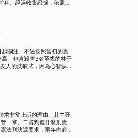
前科。經過收集證據，依照殺
高
引起關注。不過按照當初的憲
率高。包含殺害3名至親的林于
殺友人的沈岐武，因為心智缺陷
；而犯下綁架撕票案的黃春棋與
，最高檢曾表示，將依法替2
請求非常上訴的理由。其中死
不管一審、二審判處什麼刑責，
刑憲法判決還要求：兩年內必須