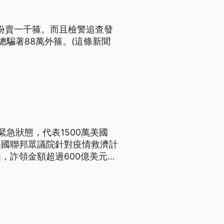
份賣一千箍。而且檢警追查發
騙著88萬外箍。(這條新聞
急狀態，代表1500萬美國
美國聯邦眾議院針對疫情救濟計
，詐領金額超過600億美元，