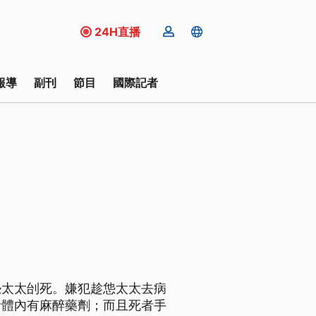
24H直播
報導
副刊
節目
國際記者
怹太太刣死。嫌犯趁怹太太去病
者體內有麻醉藥劑；而且死者手