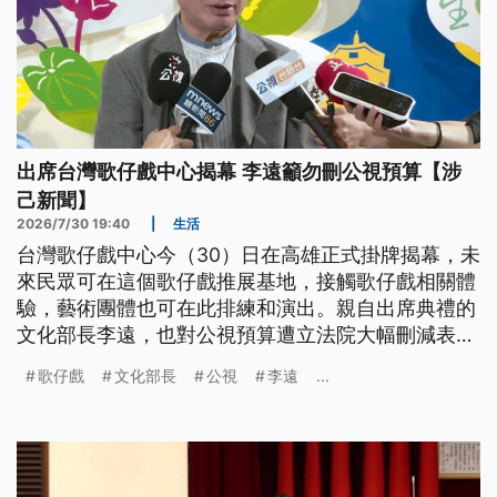
出席台灣歌仔戲中心揭幕 李遠籲勿刪公視預算【涉
己新聞】
2026/7/30 19:40
|
生活
台灣歌仔戲中心今（30）日在高雄正式掛牌揭幕，未
來民眾可在這個歌仔戲推展基地，接觸歌仔戲相關體
驗，藝術團體也可在此排練和演出。親自出席典禮的
文化部長李遠，也對公視預算遭立法院大幅刪減表示
看法，他強調公視是小而美電視台，相較於國外公共
歌仔戲
文化部長
公視
李遠
...
媒體的營運經費，多為台灣公視的10幾倍甚至數10
倍，不應再刪減預算。