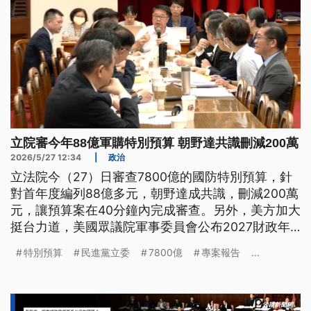
立院審今年88億軍購特別預算 朝野達共識刪減200萬
2026/5/27 12:34
|
政治
立法院今（27）日審查7800億的國防特別預算，針
對首年度編列88億多元，朝野達成共識，刪減200萬
元，讓預算案在40分鐘內完成審查。另外，美方加大
挺台力道，美國眾議院軍事委員會公布2027財政年
度國防授權法案，提供最高10億美元資金援台，國防
特別預算
民進黨立委
7800億
專案報告
...
部長顧立雄對此表達感謝，台美會共同討論，強化台
灣自我防衛。