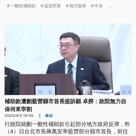
11日也號召4位綠營縣市首長北上行政院請命，請行
一般性補助款
追加預算
地方政府
中央
...
政院儘速提出追加預算。不過北市秘書長李泰興也直
言，擔憂最後的結果藍綠有別。
補助款遭刪藍營縣市首長提訴願 卓揆：政院無力自
保何來宰割
2025/6/5 19:30
|
政治
行政院統刪一般性補助款引起部分地方政府反彈，昨
（4）日台北市長蔣萬安率藍營部分縣市首長，前往