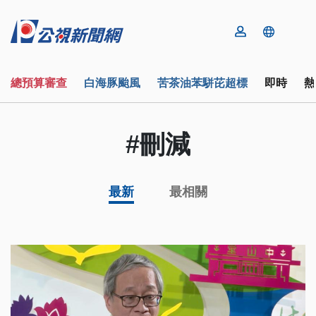
總預算審查
白海豚颱風
苦茶油苯駢芘超標
即時
熱
#刪減
最新
最相關