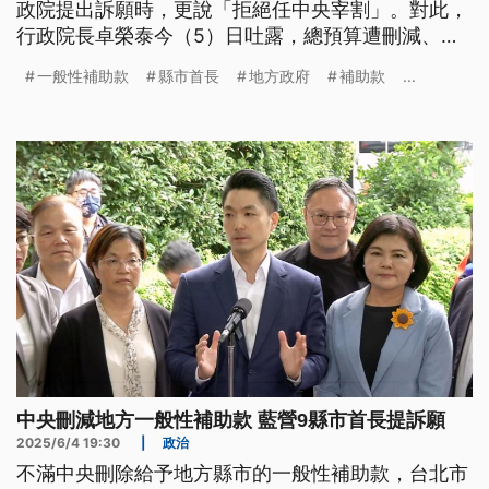
政院提出訴願時，更說「拒絕任中央宰割」。對此，
行政院長卓榮泰今（5）日吐露，總預算遭刪減、政
院無力付水電費的處境，表示政院都無力自保何來宰
一般性補助款
縣市首長
地方政府
補助款
...
割。至於政院是否會提出追加預算解決補助款爭議，
對此政院重申，追加預算需要地方政府以及朝野立委
支持才會提出。
中央刪減地方一般性補助款 藍營9縣市首長提訴願
2025/6/4 19:30
|
政治
不滿中央刪除給予地方縣市的一般性補助款，台北市