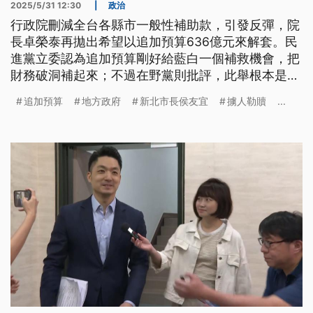
2025/5/31 12:30
|
政治
行政院刪減全台各縣市一般性補助款，引發反彈，院
長卓榮泰再拋出希望以追加預算636億元來解套。民
進黨立委認為追加預算剛好給藍白一個補救機會，把
財務破洞補起來；不過在野黨則批評，此舉根本是擄
人勒贖，會要求卓榮泰到立院專案報告。
追加預算
地方政府
新北市長侯友宜
擄人勒贖
...