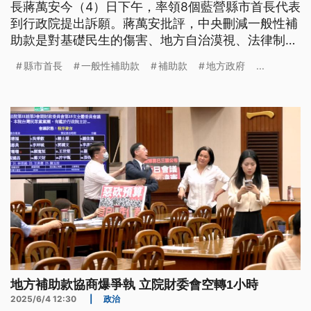
長蔣萬安今（4）日下午，率領8個藍營縣市首長代表
到行政院提出訴願。蔣萬安批評，中央刪減一般性補
助款是對基礎民生的傷害、地方自治漠視、法律制度
的踐踏，強調拒絕任中央宰割。不過，行政院長卓榮
縣市首長
一般性補助款
補助款
地方政府
...
泰對此只簡單回應，政院都照規定來。
地方補助款協商爆爭執 立院財委會空轉1小時
2025/6/4 12:30
|
政治