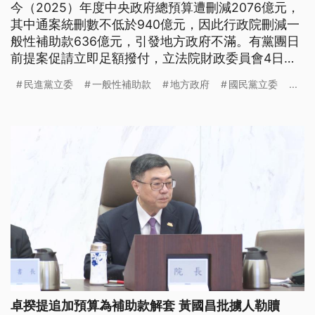
今（2025）年度中央政府總預算遭刪減2076億元，
其中通案統刪數不低於940億元，因此行政院刪減一
般性補助款636億元，引發地方政府不滿。有黨團日
前提案促請立即足額撥付，立法院財政委員會4日排
審。不過會議開始沒多久，朝野立委就爆發激烈爭
民進黨立委
一般性補助款
地方政府
國民黨立委
...
執，會議空轉了1小時。
卓揆提追加預算為補助款解套 黃國昌批擄人勒贖