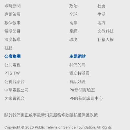
即時新聞
政治
社會
專題策展
全球
生活
數位敘事
兩岸
地方
當期節目
產經
文教科技
深度報導
環境
社福人權
觀點
公廣集團
主題網站
公共電視
我們的島
PTS TW
獨立特派員
公視台語台
有話好說
中華電視公司
P#新聞實驗室
客家電視台
PNN新聞議題中心
關於我們
更正啟事
最新消息
服務條款
隱私權保護政策
Copyright © 2020 Public Television Service Foundation. All Rights