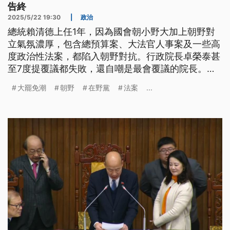
告終
2025/5/22 19:30
|
政治
總統賴清德上任1年，因為國會朝小野大加上朝野對
立氣氛濃厚，包含總預算案、大法官人事案及一些高
度政治性法案，都陷入朝野對抗。行政院長卓榮泰甚
至7度提覆議都失敗，還自嘲是最會覆議的院長。內
政推不動，進而衍生史上首見的大罷免潮，藍綠立委
大罷免潮
朝野
在野黨
法案
...
都有被提案罷免，不過罷免真的能改變國會生態嗎？
學者憂心，罷免是仇恨動員，建議朝野領袖協商緩解
對立，回歸理性討論。