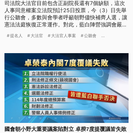
司法院大法官目前包含正副院長還有7個缺額，這次
人事同意權案立法院預計25日投票，今（3）日先舉
行公聽會，多數與會學者呼籲朝野儘快補齊人選，讓
憲法法庭恢復正常運作。對此，藍白陣營強調會嚴格
把關；綠營則批評在野黨不該繼續杯葛。
提名人
大法官
大法官人事案
公聽會
...
國會朝小野大重要議案陷對立 卓揆7度提覆議皆失敗