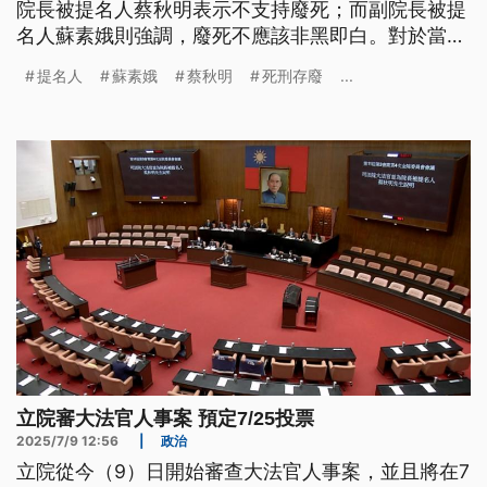
院長被提名人蔡秋明表示不支持廢死；而副院長被提
名人蘇素娥則強調，廢死不應該非黑即白。對於當前
的司法困境，2人雙雙喊話，解決司法過勞將會是未
提名人
蘇素娥
蔡秋明
死刑存廢
...
來主要目標。
立院審大法官人事案 預定7/25投票
2025/7/9 12:56
|
政治
立院從今（9）日開始審查大法官人事案，並且將在7