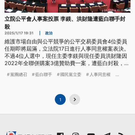
立院公平會人事案投票 李鎂、洪財隆遭藍白聯手封
殺
2025/1/17 19:31
|
政治
維護市場自由與公平競爭的公平交易委員會4位委員
任期即將屆滿，立法院17日進行人事同意權案表決。
不過4位人選中，現任主委李鎂與現任委員洪財隆因
2022年全聯併購案3億贊助費一案，遭藍白封殺，行
政院表示遺憾；而國民黨立委陳超明投票時意外跑
黨團總召
藍白聯手
國民黨立委
人事同意權
...
票，強調他是自己一時失誤。
1