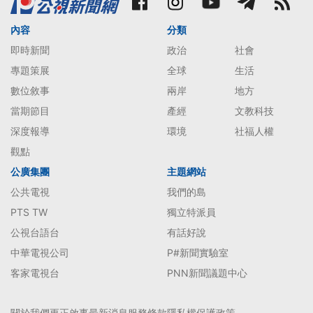
內容
分類
即時新聞
政治
社會
專題策展
全球
生活
數位敘事
兩岸
地方
當期節目
產經
文教科技
深度報導
環境
社福人權
觀點
公廣集團
主題網站
公共電視
我們的島
PTS TW
獨立特派員
公視台語台
有話好說
中華電視公司
P#新聞實驗室
客家電視台
PNN新聞議題中心
關於我們
更正啟事
最新消息
服務條款
隱私權保護政策