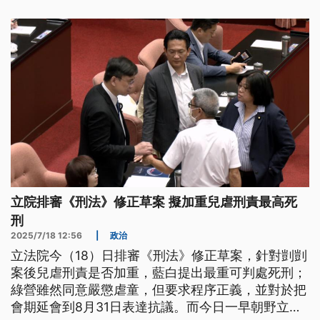
兩人投下否決或無效票。
立院排審《刑法》修正草案 擬加重兒虐刑責最高死
刑
2025/7/18 12:56
|
政治
立法院今（18）日排審《刑法》修正草案，針對剴剴
案後兒虐刑責是否加重，藍白提出最重可判處死刑；
綠營雖然同意嚴懲虐童，但要求程序正義，並對於把
會期延會到8月31日表達抗議。而今日一早朝野立委