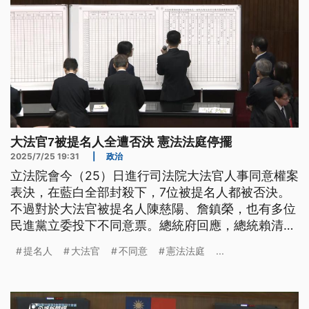
大法官7被提名人全遭否決 憲法法庭停擺
2025/7/25 19:31
|
政治
立法院會今（25）日進行司法院大法官人事同意權案
表決，在藍白全部封殺下，7位被提名人都被否決。
不過對於大法官被提名人陳慈陽、詹鎮榮，也有多位
民進黨立委投下不同意票。總統府回應，總統賴清德
對表決結果表達高度遺憾跟憂慮，也強調造成憲法法
提名人
大法官
不同意
憲法法庭
...
庭無法正常運作，損害人民基本權利。