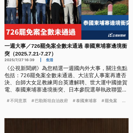
一週大事／726罷免案全數未通過 泰國柬埔寨邊境衝
突（2025.7.21-7.27）
2025/7/27 16:39
|
生活
《公視新聞網》為您精選一週國內外大事，關注焦點
包括：726罷免案全數未通過、大法官人事案再遭否
決、台師大女足教練周台英遭解聘、世大運中國搶賀
電、泰國柬埔寨邊境衝突、日本參院選舉執政聯盟失
利、法國承認巴勒斯坦。
不同意票
巴勒斯坦自治政府
泰國柬埔寨
罷免案
...