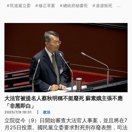
進入議場後，民眾黨立委就和民進黨立委因為海報擺
民進黨立委
修正草案
總統府秘書長
凌虐致死
...
放問題吵成一團。
大法官被提名人蔡秋明稱不挺廢死 蘇素娥主張不應
「非黑即白」
2025/7/9 19:31
|
政治
立院從今（9）日開始審查大法官人事案，並且將在7
月25日投票。國民黨立委要求對死刑存廢表態，司法