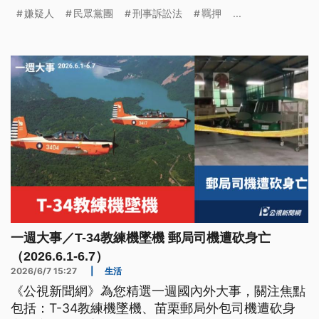
進黨批評是「最挺罪犯的法案」。本次修法有哪些焦
嫌疑人
民眾黨團
刑事訴訟法
羈押
...
點？朝野有何交鋒？
一週大事／T-34教練機墜機 郵局司機遭砍身亡
（2026.6.1-6.7）
2026/6/7 15:27
|
生活
《公視新聞網》為您精選一週國內外大事，關注焦點
包括：T-34教練機墜機、苗栗郵局外包司機遭砍身