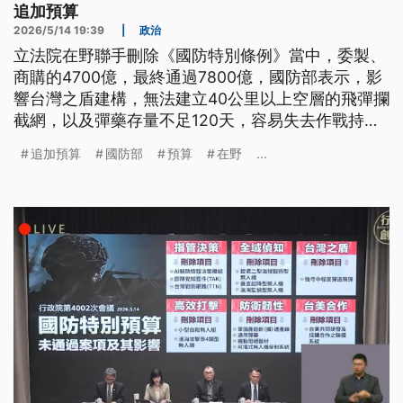
追加預算
2026/5/14 19:39
|
政治
立法院在野聯手刪除《國防特別條例》當中，委製、
商購的4700億，最終通過7800億，國防部表示，影
響台灣之盾建構，無法建立40公里以上空層的飛彈攔
截網，以及彈藥存量不足120天，容易失去作戰持續
力等多項困境。行政院長卓榮泰提出解方，指示國防
追加預算
國防部
預算
在野
...
部就再提特別條例、追加預算，以及擴大年度預算等
3種方式，在合法、合規下盡速因應。