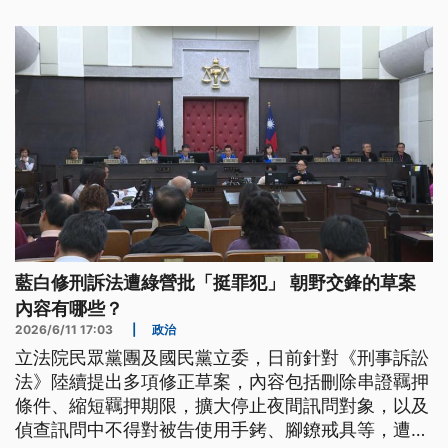
藍白修刑訴法遭綠營批「挺罪犯」 朝野交鋒的草案
內容有哪些？
2026/6/11 17:03
|
政治
立法院民眾黨團及國民黨立委，日前針對《刑事訴訟
法》陸續提出多項修正草案，內容包括刪除串證羈押
條件、縮短羈押期限，擴大停止夜間訊問對象，以及
偵查訊問中不得對被告使用手銬、腳鐐戒具等，遭民