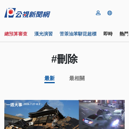
總預算審查
漢光演習
苦茶油苯駢芘超標
即時
熱門
#刪除
最新
最相關