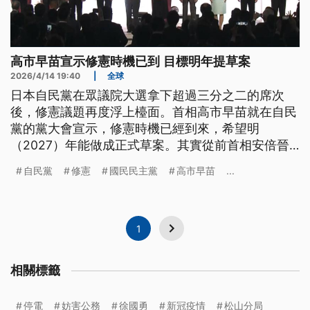
高市早苗宣示修憲時機已到 目標明年提草案
2026/4/14 19:40
|
全球
日本自民黨在眾議院大選拿下超過三分之二的席次
後，修憲議題再度浮上檯面。首相高市早苗就在自民
黨的黨大會宣示，修憲時機已經到來，希望明
（2027）年能做成正式草案。其實從前首相安倍晉
三以來，自民黨內就出現，主張要刪除日本不得保有
自民黨
修憲
國民民主黨
高市早苗
...
武裝力量的條文，將自衛隊寫入《憲法》，並且修改
或刪除有關否定國家有交戰權的條文，賦予內閣緊急
應變權，而針對高市有意要修憲，在野黨則是出現意
見分歧。
1
相關標籤
停電
妨害公務
徐國勇
新冠疫情
松山分局