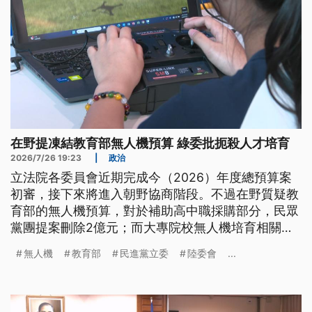
在野提凍結教育部無人機預算 綠委批扼殺人才培育
2026/7/26 19:23
|
政治
立法院各委員會近期完成今（2026）年度總預算案
初審，接下來將進入朝野協商階段。不過在野質疑教
育部的無人機預算，對於補助高中職採購部分，民眾
黨團提案刪除2億元；而大專院校無人機培育相關預
算，國民黨團則提案凍結。民進黨立委批評藍白做
無人機
教育部
民進黨立委
陸委會
...
法，形同扼殺無人機人才培育，不過藍委強調凍結並
非刪除，而是要教育部更清楚說明。