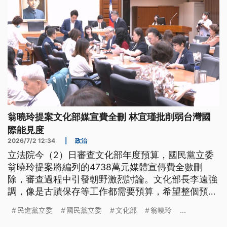
翁曉玲提案文化部媒宣費全刪 林宜瑾批削弱台灣國
際能見度
2026/7/2 12:34
|
政治
立法院今（2）日審查文化部年度預算，國民黨立委
翁曉玲提案將編列的4738萬元媒體宣傳費全數刪
除，審查過程中引發朝野激烈討論。文化部長李遠強
調，像是古蹟保存等工作都需要預算，希望整個預算
能盡快審查通過。
民進黨立委
國民黨立委
文化部
翁曉玲
...