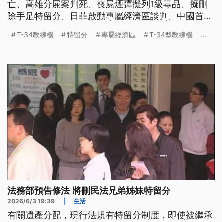
亡、高雄分屍案判死、喪屍煙彈擬列1級毒品、擬刪
除手足特留分、日菲啟動專屬經濟區談判、中國首禁
六四悼念儀式、南韓地方選舉選票短缺。
T-34教練機
特留分
專屬經濟區
T-34型教練機
...
法務部預告修法 將刪民法兄弟姊妹特留分
2026/6/3 19:39
|
生活
有關遺產分配，現行法規有特留分制度，即使被繼承