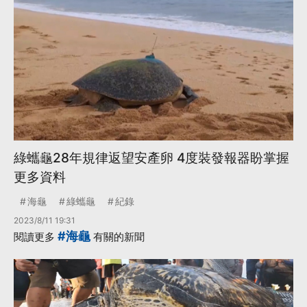
綠蠵龜28年規律返望安產卵 4度裝發報器盼掌握
更多資料
海龜
綠蠵龜
紀錄
2023/8/11 19:31
#海龜
閱讀更多
有關的新聞