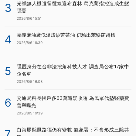
光纖無人機遺留纜線遍布森林 烏克蘭指控造成生態
3
隱憂
2026/8/6 15:51
嘉義麻油廠低溫焙炒苦茶油 仍驗出苯駢芘超標
4
2026/8/6 19:39
隱匿身分在台非法挖角科技人才 調查局公布17家中
5
企名單
2026/8/5 16:03
交通局科長帳戶多63萬遭疑收賄 為民眾代墊醫藥費
6
善舉曝光
2026/8/5 19:39
白海豚颱風路徑仍有變數 氣象署：不會形成三颱共
7