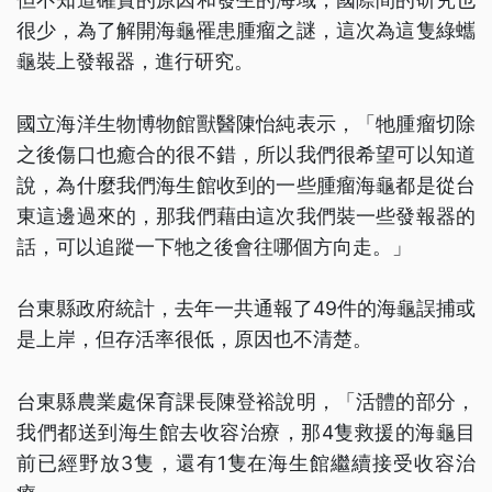
很少，為了解開海龜罹患腫瘤之謎，這次為這隻綠蠵
龜裝上發報器，進行研究。
國立海洋生物博物館獸醫陳怡純表示，「牠腫瘤切除
之後傷口也癒合的很不錯，所以我們很希望可以知道
說，為什麼我們海生館收到的一些腫瘤海龜都是從台
東這邊過來的，那我們藉由這次我們裝一些發報器的
話，可以追蹤一下牠之後會往哪個方向走。」
台東縣政府統計，去年一共通報了49件的海龜誤捕或
是上岸，但存活率很低，原因也不清楚。
台東縣農業處保育課長陳登裕說明，「活體的部分，
我們都送到海生館去收容治療，那4隻救援的海龜目
前已經野放3隻，還有1隻在海生館繼續接受收容治