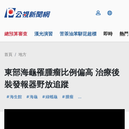
總預算審查
漢光演習
苦茶油苯駢芘超標
即時
熱門
首頁
地方
東部海龜罹腫瘤比例偏高 治療後
裝發報器野放追蹤
海生館
海龜
綠蠵龜
腫瘤
...