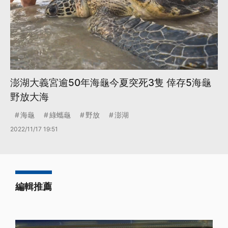
澎湖大義宮逾50年海龜今夏突死3隻 倖存5海龜
野放大海
海龜
綠蠵龜
野放
澎湖
2022/11/17 19:51
編輯推薦