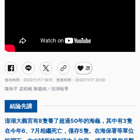
讚
發布時間：
2022/11/17 19:51
更新時間：
2022/11/17 22:50
陳奐宇 孟昭權 陳慶鍾／澎湖報導
澎湖大義宮有8隻養了超過50年的海龜，其中有3隻
在今年6、7月相繼死亡，僅存5隻。在海保署等單位