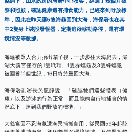
協調下，由水試所的海研中心收容，經過了幾個月觀
察和照顧，確認健康還有捕食能力，已經來到野放標
準，因此在昨天讓5隻海龜回到大海，海保署也在其
中2隻身上裝設發報器，定期追蹤移動路徑，還有環
境情況等數據。
海龜被眾人合力抬出箱子後，一步步往大海爬去，澎
湖大義宮僅存的1隻玳瑁、1隻赤蠵龜及3隻綠蠵龜，
被圈養半個世紀，16日終於重回大海。
海保署副署長吳龍靜說：「確認牠們這些體表（健
康）以及游泳的行為正常，而且能夠自行地捕食的情
況底下，達到我們野放的標準。」
大義宮因不忍海龜遭漁民捕抓食用，從民國59年起陸
續收養遭捕海龜，卻因數量多環境擁擠，及信眾投幣