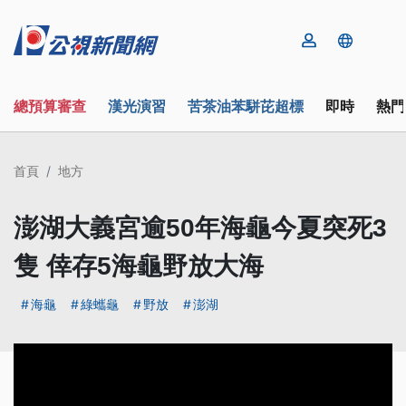
總預算審查
漢光演習
苦茶油苯駢芘超標
即時
熱門
首頁
地方
澎湖大義宮逾50年海龜今夏突死3
隻 倖存5海龜野放大海
海龜
綠蠵龜
野放
澎湖