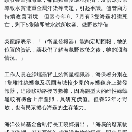
導致水質遭重金屬汙染等問題，引起爭議。儘管廟方
持續改善環境，但因今年6、7月有3隻海龜相繼死
亡，剩下5隻隨即被水試所收容、做野放準備。
吳龍靜表示，「（衛星發報器）能夠定期回報，牠的
位置的資訊，讓我們了解海龜野放後之後，牠的洄游
情況。」
工作人員在綠蠵龜背上裝衛星標識器，海保署分別在
1隻雌性綠蠵龜及我國海域較少見的赤蠵龜身上裝發
報器，追蹤移動路徑等數據，因為體型大的雌性綠蠵
龜較有機會上岸產卵，具研究價值。但養52年才野
放，也有民眾擔心海龜的生存能力。
海洋公民基金會執行長王曉嬋指出，「海底的廢棄物