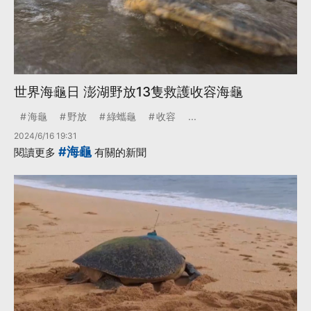
世界海龜日 澎湖野放13隻救護收容海龜
海龜
野放
綠蠵龜
收容
...
2024/6/16 19:31
#海龜
閱讀更多
有關的新聞