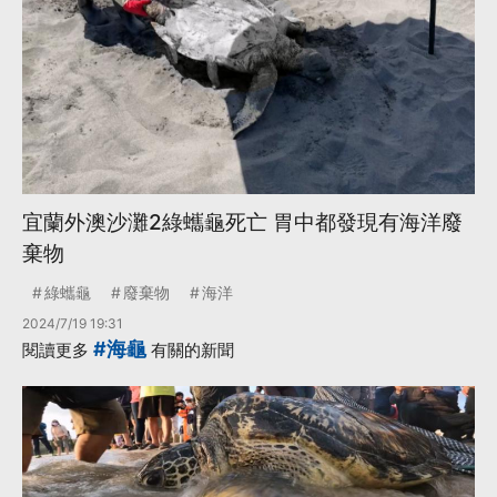
宜蘭外澳沙灘2綠蠵龜死亡 胃中都發現有海洋廢
棄物
綠蠵龜
廢棄物
海洋
2024/7/19 19:31
#海龜
閱讀更多
有關的新聞