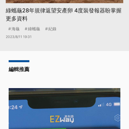
綠蠵龜28年規律返望安產卵 4度裝發報器盼掌握
更多資料
海龜
綠蠵龜
紀錄
2023/8/11 19:31
編輯推薦