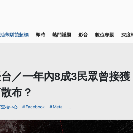
油苯駢芘超標
即時
熱門議題
影音
數位專題
深度
台／一年內8成3民眾曾接獲
何散布？
實查核中心
Facebook
Meta
...