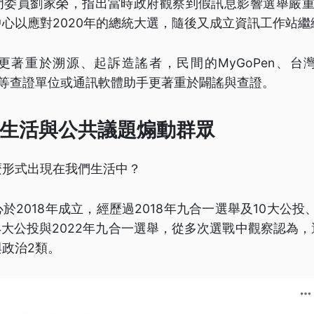
門委員劉家榮，指出當時政府觀察到假訊息影響選舉嚴重
心以應對2020年的總統大選，隨後又成立資訊工作站繼
更著重於溯源、起訴造謠者，民間的MyGoPen、台
美玉姨等查證單位或通訊軟體助手更著重於闢謠與查證。
生活與公共議題煽動群眾
麼形式出現在我們生活中？
於2018年成立，經歷過2018年九合一選舉及10大公投、
年4大公投與2022年九合一選舉，從多次選戰中觀察認為
政治2類。