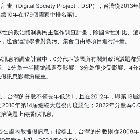
（Digital Society Project，DSP），台灣從20
續10年在179個國家中排名第1。
全球性的政治體制與民主運作調查計畫，除國會性別比、
外，也會邀請學者對貪污、集會自由等項目進行評量。
在假訊息的調查計畫中，0分代表該國所有關鍵政治議題都
響、2分為一半關鍵議題受影響、3分為很少受影響、4分
低假訊息影響愈嚴重。
，台灣的分數不僅長年低於1，且在2012年，即第13
2016年第14屆總統大選後再度惡化；2022年分數為0.
政治議題上傳播假訊息。
在國內散播假訊息」指標上，台灣的分數則從2009年的3