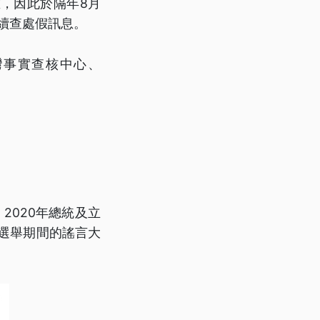
，因此於隔年8月
續查處假訊息。
灣事實查核中心、
2020年總統及立
，選舉期間的謠言大