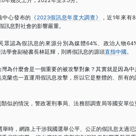
20年幾次上升，2022年至3.5分。
核中心發布的
《2023假訊息年度大調查》
，近1年來有
為假訊息對社會的影響嚴重。
民眾認為假訊息的來源分別為媒體64%、政治人物64
際法學會副秘書長林廷輝，則將假訊息的源頭
直指中國
。
台灣為什麼會是一個重要的被攻擊對象？其實就是因為中
烏克蘭也一直運用假訊息攻擊，所以它是整體的、所有的
到類似的情況，警政署刑事局、法務部調查局等國安單位
一選舉時，網路上干涉我國選舉公平、公正的假訊息太過