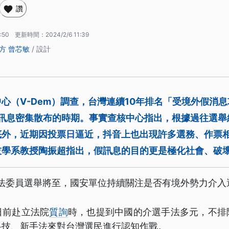
讚
:50
更新時間：
2024/2/6 11:39
方
曾芯敏
/ 設計
心（V-Dem）調查，台灣連續10年排名「受境外假消
假訊息密集散布的時期。事實查核中心指出，根據過往選舉
底外，近期因投票日逼近，抖音上也出現許多選務、作票
技學系教授陶振超指出，假訊息的目的更是極化社會、破
立法委員選舉將至，國安單位持續關注是否有境外勢力介入
日前赴立法院
質詢
時，也提到中國的介選手法多元，不排
科技、新手法來對台灣選民進行認知作戰。