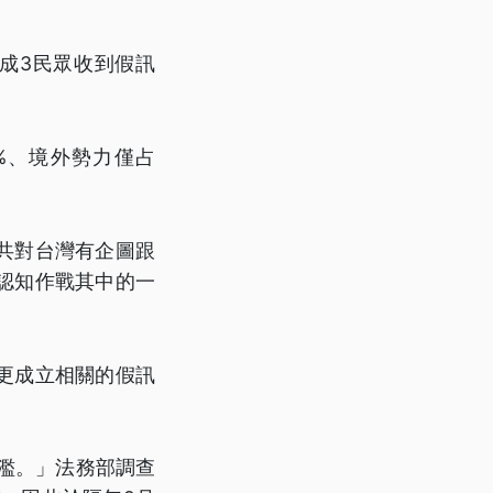
8成3民眾收到假訊
%、境外勢力僅占
共對台灣有企圖跟
認知作戰其中的一
更成立相關的假訊
氾濫。」法務部調查