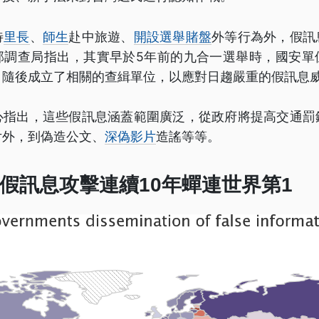
待
里長
、
師生
赴中旅遊、
開設選舉賭盤
外等行為外，假訊
部調查局指出，其實早於5年前的九合一選舉時，國安單
，隨後成立了相關的查緝單位，以應對日趨嚴重的假訊息
心指出，這些假訊息涵蓋範圍廣泛，從政府將提高交通罰
片外，到偽造公文、
深偽影片
造謠等等。
假訊息攻擊連續10年蟬連世界第1