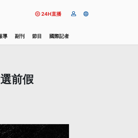
24H直播
報導
副刊
節目
國際記者
 選前假