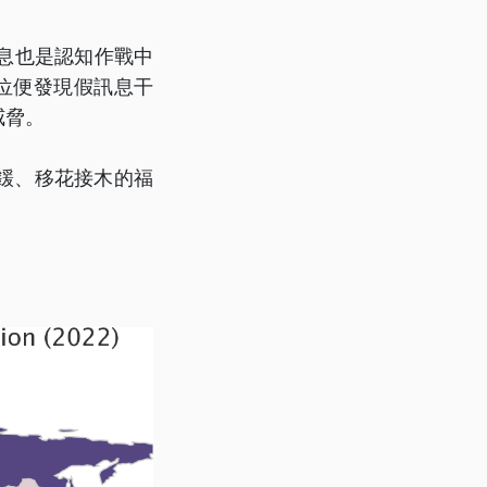
息也是認知作戰中
位便發現假訊息干
威脅。
鍰、移花接木的福