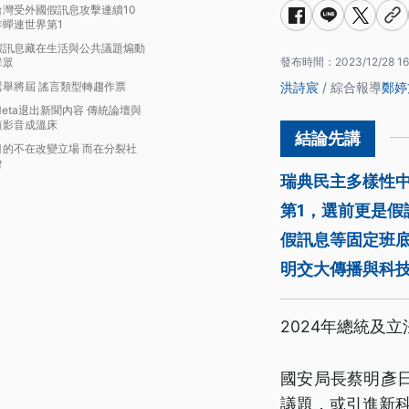
台灣受外國假訊息攻擊連續10
年蟬連世界第1
假訊息藏在生活與公共議題煽動
發布時間：
2023/12/28 16
群眾
選舉將屆 謠言類型轉趨作票
洪詩宸
/ 綜合報導
鄭婷
Meta退出新聞內容 傳統論壇與
短影音成溫床
目的不在改變立場 而在分裂社
會
瑞典民主多樣性中
第1，選前更是
假訊息等固定班
明交大傳播與科
2024年總統及
國安局長蔡明彥
議題，或引進新