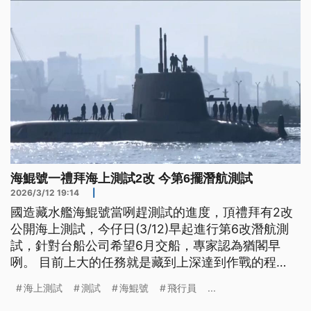
海鯤號一禮拜海上測試2改 今第6擺潛航測試
2026/3/12 19:14
|
國造藏水艦海鯤號當咧趕測試的進度，頂禮拜有2改
公開海上測試，今仔日(3/12)早起進行第6改潛航測
試，針對台船公司希望6月交船，專家認為猶閣早
咧。 目前上大的任務就是藏到上深達到作戰的程
度，這部分猶未做甲到。 抑若最近，中共擾台的數
海上測試
測試
海鯤號
飛行員
...
量有減少，學者認為：可能中共的軍心袂穩定，防止