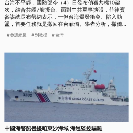
台海不平靜，國防部今（4）日發布偵獲共機10架
次，結合共艦7艘擾台。面對中共軍事擴張，菲律賓
參謀總長布勞納表示，一但台海爆發衝突、陷入動
盪，首要任務就是撤回在台菲僑。學者分析，撤僑需
要花上一段時間，台灣必須把握，化危機為轉機，做
參謀總長
副教授
台灣
好準備、反制中共。
中國海警船侵擾咱東沙海域 海巡監控驅離