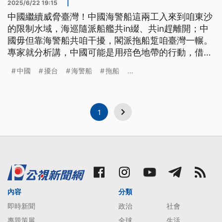
2025/6/22 19:15
|
中國繼續威脅臺灣！中國海警船這兩工入來到咱東沙
的限制水域，海巡隨派船艦共in綴、共in趕離開；中
國毋但靠海警船共咱干擾，閣派拖船踅咱臺灣一輾。
專家就分析講，中國可能是用殕色地帶的行動，借民
間船來破壞咱的海底電纜遮的基礎設施。
中國
擾台
海警船
拖船
...
1
內容
分類
即時新聞
政治
社會
專題策展
全球
生活