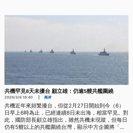
擾台頻次，不排除是中共軍心不穩，共軍防範飛行員
叛逃。
共機罕見8天未擾台 顧立雄：仍逾5艘共艦圍繞
2026/3/6 19:40
|
兩岸
共機近年來頻繁擾台，但從2月27日開始到今（6）
日早上6時為止，已經連續8日未出海，相當罕見。對
此，國防部長顧立雄指出，雖然共機未現蹤，但每日
仍有5艘以上的共艦圍繞台灣，顯示中方企圖將「台