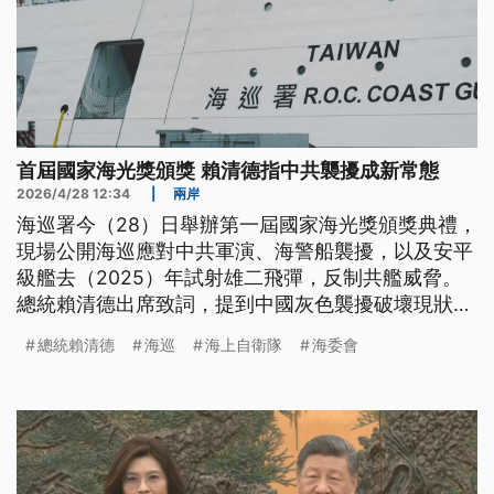
首屆國家海光獎頒獎 賴清德指中共襲擾成新常態
2026/4/28 12:34
|
兩岸
海巡署今（28）日舉辦第一屆國家海光獎頒獎典禮，
現場公開海巡應對中共軍演、海警船襲擾，以及安平
級艦去（2025）年試射雄二飛彈，反制共艦威脅。
總統賴清德出席致詞，提到中國灰色襲擾破壞現狀已
成新常態。另外，國防部昨日公監控照，偵獲中共旅
總統賴清德
海巡
海上自衛隊
海委會
洋2型飛彈驅逐艦，及江開2型護衛艦闖入澎湖西南海
域。