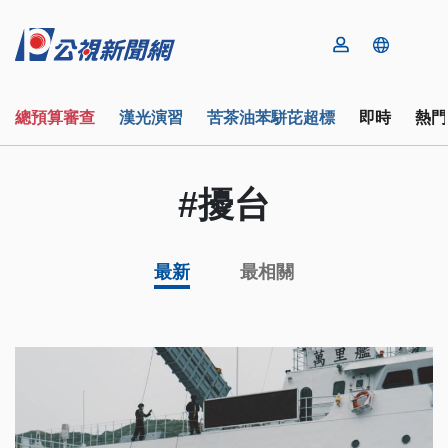
總預算審查
漢光演習
苦茶油苯駢芘超標
即時
熱門
#擾台
最新
最相關