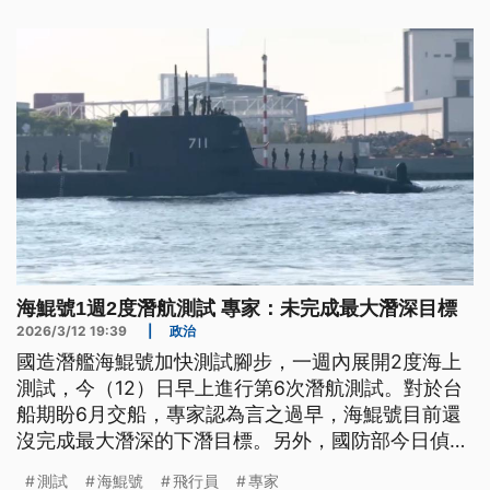
飛行員反背偷走。 （新聞標題、導言為台語文）
海鯤號1週2度潛航測試 專家：未完成最大潛深目標
2026/3/12 19:39
|
政治
國造潛艦海鯤號加快測試腳步，一週內展開2度海上
測試，今（12）日早上進行第6次潛航測試。對於台
船期盼6月交船，專家認為言之過早，海鯤號目前還
沒完成最大潛深的下潛目標。另外，國防部今日偵獲
共機5架次、共艦6艘擾台，學者分析，共機近期減少
測試
海鯤號
飛行員
專家