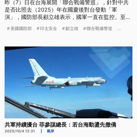
昨（7）日在台海展開「聯合戰備警巡」，針對中共
是否比照去（2025）年在國慶後對台發動「軍
演」，國防部長顧立雄表示，國軍一直在監控。至於
美國國防部印太安全助理部長提名人約翰．盧
美國國防部
印太安全
顧立雄
聯合戰備警巡
...
（John Noh）表態，支持美國總統川普提出台灣國
防預算應達到佔GDP10%，顧立雄強調，國防支出會
逐步增加，實踐總統賴清德承諾的5%。
共軍持續擾台 菲參謀總長：若台海動盪先撤僑
2025/10/4 12:31
|
兩岸