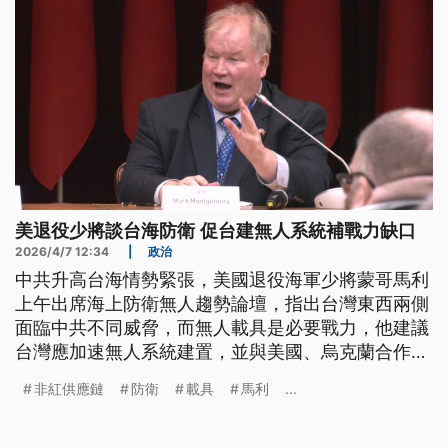
美退役少將談台海防衛 促台建無人系統補戰力缺口
2026/4/7 12:34
|
政治
中共升高台海情勢緊張，美國退役海軍少將蒙哥馬利
上午出席海上防衛無人趨勢論壇，指出台灣東西兩側
面臨中共不同威脅，而無人載具是必要戰力，他建議
台灣應加速無人系統建置，並與美國、烏克蘭合作，
打造非紅供應鏈。
非紅供應鏈
防衛
載具
馬利
...