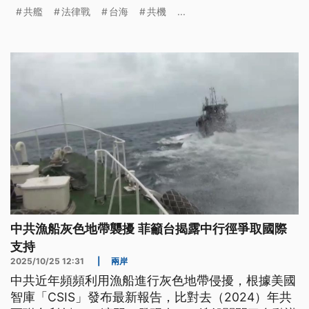
海內水化」的法律戰行動，並沒有退卻。專家則分
共艦
法律戰
台海
共機
...
析，包括即將到來的川習會、美以伊戰火，以及中共
兩會正在召開，都是可能原因。
中共漁船灰色地帶襲擾 菲籲台揭露中行徑爭取國際
支持
2025/10/25 12:31
|
兩岸
中共近年頻頻利用漁船進行灰色地帶侵擾，根據美國
智庫「CSIS」發布最新報告，比對去（2024）年共