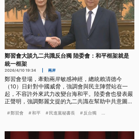
鄭習會大談九二共識反台獨 陸委會：和平框架就是
統一框架
2026/4/10 19:34
|
兩岸
鄭習會登場，牽動兩岸敏感神經，總統賴清德今
（10）日針對中國威脅，強調會與民主陣營站在一
起，不容許外來武力改變台海和平。陸委會也發表嚴
正聲明，強調鄭麗文提的九二共識在幫助中共意圖消
滅中華民國，和平框架實質上就是統一框架，鄭習會
鄭習會
和平
民進黨秘書長
反台獨
...
的內容違背台灣主流民意。