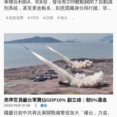
軍聯合利劍A、B演習，發現有209艘船關閉了自動識
別系統，甚至更改船名，刻意隱藏身分與行蹤。菲律
賓海岸防衛隊發言人就建議台灣比照菲國推動「揭露
灰色地帶
CSIS
訊號
身分
...
倡議」，主動公開中方的非法與脅迫行徑。學者則認
為，台灣除了加強國際合作，也要提升雷達偵測量
能。
美準官員籲台軍費佔GDP10% 顧立雄：朝5%邁進
2025/10/8 12:56
|
政治
國慶日前中共再次展開戰備警巡加大「擾台」力道。