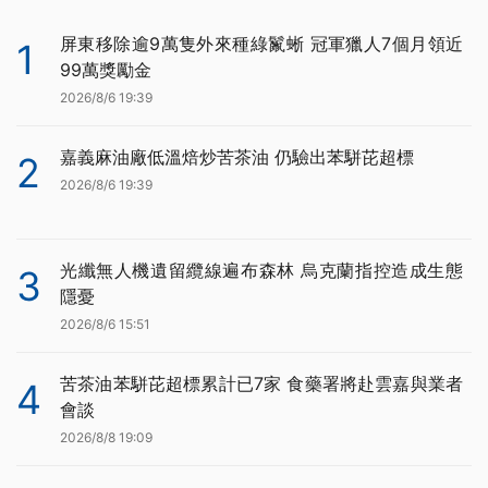
屏東移除逾9萬隻外來種綠鬣蜥 冠軍獵人7個月領近
1
99萬獎勵金
2026/8/6 19:39
嘉義麻油廠低溫焙炒苦茶油 仍驗出苯駢芘超標
2
2026/8/6 19:39
光纖無人機遺留纜線遍布森林 烏克蘭指控造成生態
3
隱憂
2026/8/6 15:51
苦茶油苯駢芘超標累計已7家 食藥署將赴雲嘉與業者
4
會談
2026/8/8 19:09