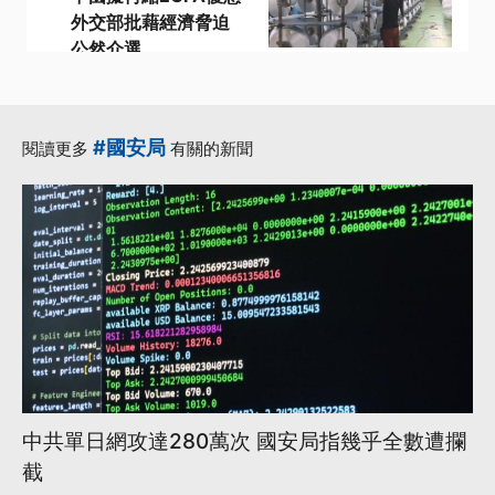
外交部批藉經濟脅迫
公然介選
·
·
·
ECFA
介選
商務部
·
·
外交部
機械
更多...
#國安局
閱讀更多
有關的新聞
中共單日網攻達280萬次 國安局指幾乎全數遭攔
截