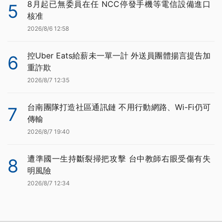
8月起已無委員在任 NCC停發手機等電信設備進口
5
核准
2026/8/6 12:58
控Uber Eats給薪未一單一計 外送員團體揚言提告加
6
重詐欺
2026/8/7 12:35
台南團隊打造社區通訊鏈 不用行動網路、Wi-Fi仍可
7
傳輸
2026/8/7 19:40
遭準國一生持斷裂掃把攻擊 台中教師右眼受傷有失
8
明風險
2026/8/7 12:34