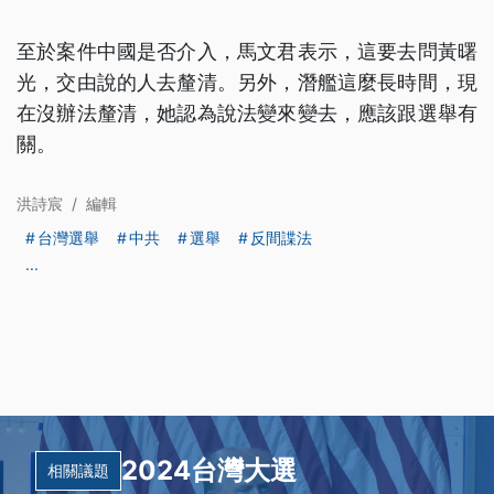
至於案件中國是否介入，馬文君表示，這要去問黃曙
光，交由說的人去釐清。另外，潛艦這麼長時間，現
在沒辦法釐清，她認為說法變來變去，應該跟選舉有
關。
洪詩宸
/
編輯
台灣選舉
中共
選舉
反間諜法
...
2024台灣大選
相關議題