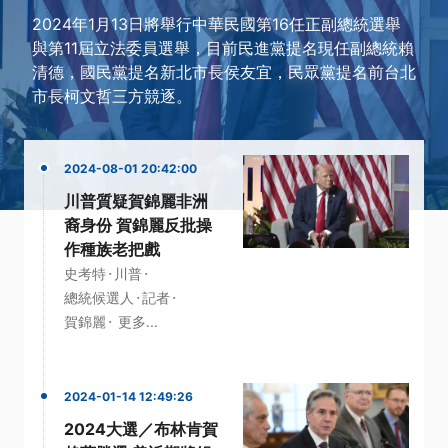
2024年1月13日將舉行中華民國第16任正副總統選舉
與第11屆立法委員選舉，目前民進黨提名現任副總統賴
清德，國民黨提名新北市長侯友宜，民眾黨提名前台北
市長柯文哲三方競逐。
2024-08-01 20:42:00
川普質疑賀錦麗非洲
裔身份 賀錦麗反批操
作種族老把戲
·
·
史考特
川普
·
·
總統候選人
記者
·
賀錦麗
更多...
2024-01-14 12:49:26
2024大選／布林肯賀