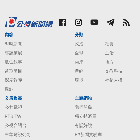
內容
分類
即時新聞
政治
社會
專題策展
全球
生活
數位敘事
兩岸
地方
當期節目
產經
文教科技
深度報導
環境
社福人權
觀點
公廣集團
主題網站
公共電視
我們的島
PTS TW
獨立特派員
公視台語台
有話好說
中華電視公司
P#新聞實驗室