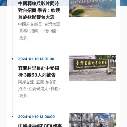
中國釋練兵影片同時
對台招商 學者：軟硬
兼施欲影響台大選
·
中國外交部長
台灣大選
·
·
·
·
影響
招商
一個中國
更多...
2024-01-10 13:01:00
宜蘭村里長赴中受招
待 3團53人列被告
·
·
兩岸交流
宜蘭地檢署
·
·
·
招待
立委候選人
行程
更多...
2024-01-10 13:06:00
中國擬再縮ECFA優惠