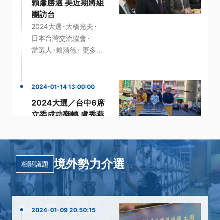
賴蕭勝選 美近期將組
團訪台
·
·
2024大選
大橋光夫
·
日本台灣交流協會
·
·
當選人
賴清德
更多...
2024-01-14 13:00:00
2024大選／台中6席
立委成功翻轉 盧秀燕
助攻好評
·
·
中二選區
區域立委
·
·
·
當選人
盧秀燕
立委
境外勢力介選
更多...
相關議題
2024-01-09 20:50:15