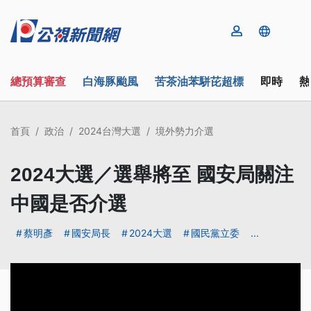
總預算審查
白海豚颱風
苦茶油苯駢芘超標
即時
熱
首頁
政治
2024台灣大選
境外勢力介選
2024大選／選舉將至 國安局關注
中國是否介選
蔡明彥
國安局長
2024大選
國民黨立委
...