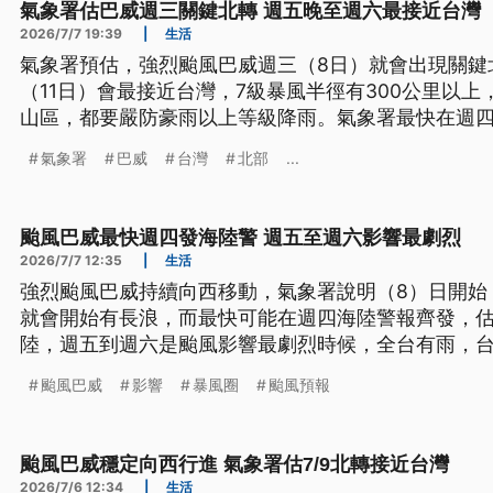
氣象署估巴威週三關鍵北轉 週五晚至週六最接近台灣
2026/7/7 19:39
|
生活
氣象署預估，強烈颱風巴威週三（8日）就會出現關鍵
（11日）會最接近台灣，7級暴風半徑有300公里以
山區，都要嚴防豪雨以上等級降雨。氣象署最快在週四
而巴威目前已經率先侵襲關島及北馬里亞納群島，造
氣象署
巴威
台灣
北部
...
情。
颱風巴威最快週四發海陸警 週五至週六影響最劇烈
2026/7/7 12:35
|
生活
強烈颱風巴威持續向西移動，氣象署說明（8）日開始
就會開始有長浪，而最快可能在週四海陸警報齊發，
陸，週五到週六是颱風影響最劇烈時候，全台有雨，
上降雨。
颱風巴威
影響
暴風圈
颱風預報
颱風巴威穩定向西行進 氣象署估7/9北轉接近台灣
2026/7/6 12:34
|
生活