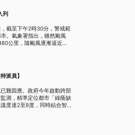
入列
，截至下午2時30分，警戒範
縣市。氣象署指出，雖然颱風
380公里，隨颱風逐漸逼近，
立特派員】
式已難因應。政府今年啟動跨部
候監測，精準定位都市「綠蔭缺
溫度達2至8度，同時結合智
擬與永續養護，始能建構具抗熱