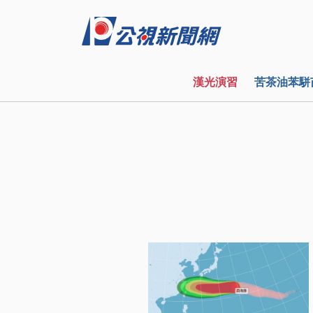
漢光演習
苦茶油苯駢