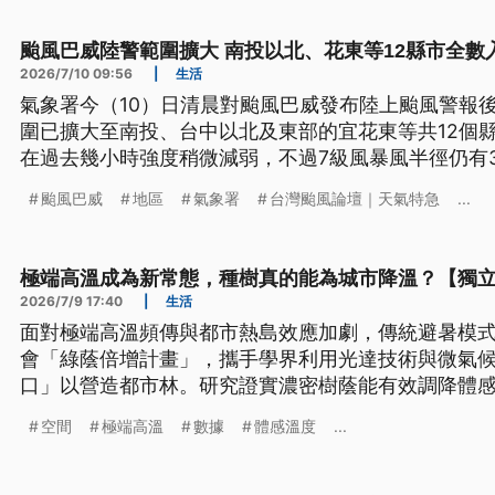
颱風巴威陸警範圍擴大 南投以北、花東等12縣市全數
2026/7/10 09:56
|
生活
氣象署今（10）日清晨對颱風巴威發布陸上颱風警報後
圍已擴大至南投、台中以北及東部的宜花東等共12個
在過去幾小時強度稍微減弱，不過7級風暴風半徑仍有
風雨會愈來愈大，但暴風圈壟罩全台的機率將偏低。
颱風巴威
地區
氣象署
台灣颱風論壇｜天氣特急
...
極端高溫成為新常態，種樹真的能為城市降溫？【獨
2026/7/9 17:40
|
生活
面對極端高溫頻傳與都市熱島效應加劇，傳統避暑模
會「綠蔭倍增計畫」，攜手學界利用光達技術與微氣
口」以營造都市林。研究證實濃密樹蔭能有效調降體感
慧科技防範路樹倒伏風險。透過科學化種樹、數位模
空間
極端高溫
數據
體感溫度
...
韌性的永續城市。