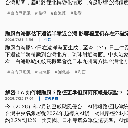
台灣期間，屆時路徑北轉變化情形，將是影響台灣程
布海上颱風警報。
白海豚颱風
路徑
白海豚
影響
...
颱風白海豚估下週後半靠近台灣 影響程度仍存在不確
2026/7/31 11:54
|
生活
颱風白海豚27日在遠洋海面生成，至今（31）日上午距
下週後半將移動到台灣北方、琉球附近海面。中央氣
看，白海豚颱風較高機率會從日本九州南方與台灣北
要看路徑是否偏南決定。
白海豚颱風
白海豚
謝佩芸
海面
...
解密！AI如何報颱風？路徑更準但風雨預報是弱點？
2026/7/22 17:01
|
文教科技
今（2026）年7月初巴威颱風侵台，AI預報路徑比
台灣中央氣象署從2024年起導入AI後，颱風路徑24
約2.7%到12%，比美國、日本等氣象單位還要準。AI
測風雨還是有困難？