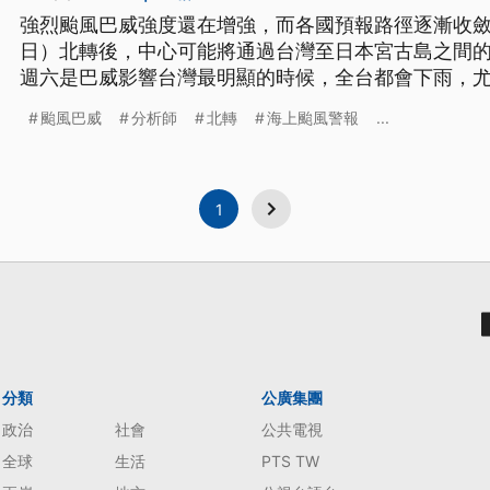
強烈颱風巴威強度還在增強，而各國預報路徑逐漸收斂
日）北轉後，中心可能將通過台灣至日本宮古島之間
週六是巴威影響台灣最明顯的時候，全台都會下雨，
以北山區也要留意豪雨等級以上降雨。
颱風巴威
分析師
北轉
海上颱風警報
...
1
分類
公廣集團
政治
社會
公共電視
全球
生活
PTS TW