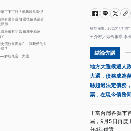
撒幣可不可行？債務鐘見端倪
預算有選舉週期 選後債務是否
現原形
發布時間：
2022/11/1 19:
六都舉債數字高 債務更藏危
機？
王介村／綜合報導 李
歷史債務長期存在，讓我們失去
什麼？
解析九合一大選
地方大選候選人政
大選，債務成為
縣超過法定債務
票，在現今債務
正當台灣各縣市
屆，9月5日再度
分4年償還。