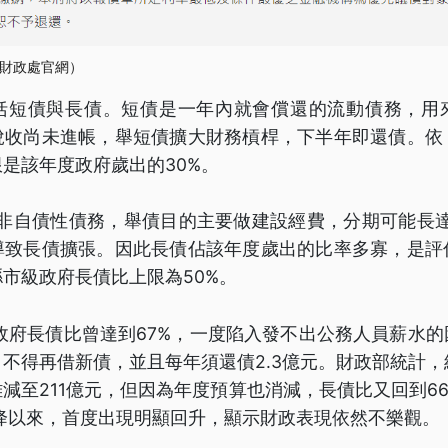
財政處官網）
括短債與長債。短債是一年內就會償還的流動債務，用
稅收尚未進帳，舉短債擴大財務槓桿，下半年即還債。依
是該年度政府歲出的30%。
非自債性債務，舉債目的主要做建設經費，分期可能長達
導致長債擴張。因此長債佔該年度歲出的比率多寡，是評
市級政府長債比上限為50%。
縣政府長債比曾達到67%，一度陷入發不出公務人員薪水
不得再借新債，並且每年須還債2.3億元。財政部統計，結
減至211億元，但因為年度預算也消減，長債比又回到6
下降以來，首度出現明顯回升，顯示財政表現依然不樂觀。