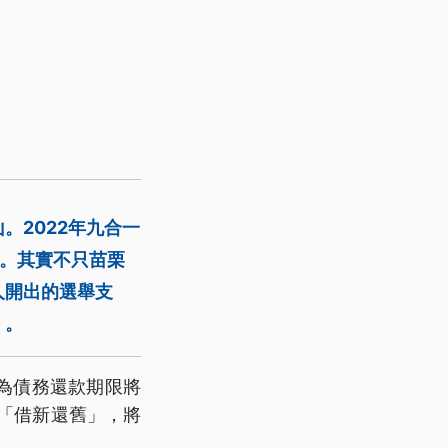
。2022年九合一
鋒。其實不只苗栗
人開出的選舉支
」。
為債務還款期限將
是「借新還舊」，將