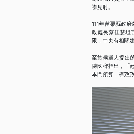
襟見肘。
111年苗栗縣政
政處長蔡佳慧坦
限，中央有相關
至於候選人提出
陳國樑指出，「
本門預算，導致