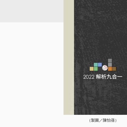
（製圖／陳怡蒨）