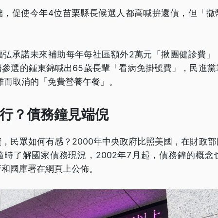
絀，促使今年4位苗栗縣長候選人都高喊拚還債，但「撒
福弘承諾未來補助每年每社區額外2萬元「揪團健診費」
籍參選的鍾東錦喊出65歲長輩「看病免掛號費」，民進黨
困難而取消的「免費營養午餐」。
行？債務鐘見端倪
，民眾如何有感？2000年中央政府比照美國，在財政
隨時了解國家債務現況，2002年7月起，債務鐘的概念
府和國庫署在網頁上公佈。