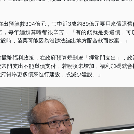
府歲出預算數304億元，其中近3成約89億元要用來償還
言，每年編預算時都很辛苦，「有的錢就是要還債，可
建設時，苗栗可能因為沒辦法編出地方配合款而放棄。」
的撒幣福利政策，在政府預算規劃屬「經常門支出」，政
經常門支出不能舉債支付，若稅收未增加，福利加碼就會
政府得舉更多債來進行建設，或減少建設。」