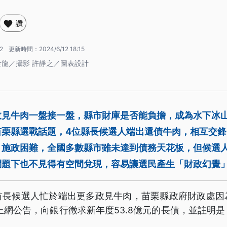
讚
12
更新時間：
2024/6/12 18:15
金龍／攝影 許靜之／圖表設計
見牛肉一盤接一盤，縣市財庫是否能負擔，成為水下冰山
苗栗縣選戰話題，4位縣長候選人端出還債牛肉，相互交
，施政困難，全國多數縣市雖未達到債務天花板，但候選
問題下也不見得有空間兌現，容易讓選民產生「財政幻覺
首長候選人忙於端出更多政見牛肉，苗栗縣政府財政處因
上網公告，向銀行徵求新年度53.8億元的長債，並註明