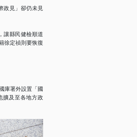
幣政見」卻仍未見
，讓縣民健檢順道
籍徐定禎則要恢復
部國庫署外設置「國
也擴及至各地方政