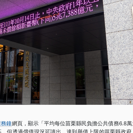
債務鐘
網頁，顯示「平均每位苗栗縣民負擔公共債務6.8
高，但透過償債現況可讀出，達到舉債上限的苗栗縣政府