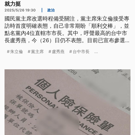
就力挺
2025/5/26 19:30
|
政治
國民黨主席改選時程備受關注，黨主席朱立倫接受專
訪時首度明確表態，自己非常期盼「順利交棒」，並
點名黨內4位直轄市市長。其中，呼聲最高的台中市
長盧秀燕，今（26）日仍不表態。目前已宣布參選黨
主席的，有孫文學校總校長張亞中，和前彰化縣長卓
朱立倫
黨主席
盧秀燕
台中市長
...
伯源。