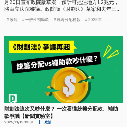
月20日宣布政院版草案，預計可挹注地方1.2兆元，
將由立法院審議。政院版《財劃法》草案和去年三讀
的版本有何不同？與立院最新三讀通過的版本又有哪
政院
一般性補助款
統籌分配稅款
2025年
...
些差別？
財劃法這次又吵什麼？ 一次看懂統籌分配款、補助
款爭議【新聞實驗室】
2025/11/19 13:31
|
政治