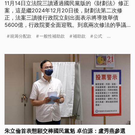
11月14日立法院三讀通過國民黨版的《財劃法》修正
案，這是繼2024年12月20日後，財劃法第二次修
正，法案三讀後行政院立刻出面表示將導致舉債
5600億，行政院要全面迎戰。到底兩次修法的爭議
中心「統籌分配款」、「一般性補助款」、「計畫型
統籌分配款
一般性補助款
補助款
公式
...
補助款」是什麼？修法衍生哪些問題？財劃法未來應
該怎麼改才合理？
朱立倫首表態願交棒國民黨魁 卓伯源：盧秀燕參選