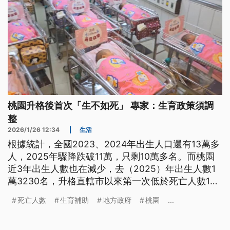
桃園升格後首次「生不如死」 專家：生育政策須調
整
2026/1/26 12:34
|
生活
根據統計，全國2023、2024年出生人口還有13萬多
人，2025年驟降跌破11萬，只剩10萬多名。而桃園
近3年出生人數也在減少，去（2025）年出生人數1
萬3230名，升格直轄市以來第一次低於死亡人數1萬
6166名。專家認為數字是警訊，不論中央或地方政
死亡人數
生育補助
地方政府
桃園
...
府都該思考生育政策是否該調整。