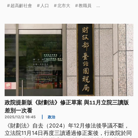
嘉義縣和南投縣。而在全球已經有多國進入「超高齡
超高齡社會
人口
北市大
教職員
...
社會」，包括日本、德國、義大利都是早期代表，鄰
近的南韓以及新加坡也都面臨勞動力減少、扶養比增
加等共同挑戰。
政院提新版《財劃法》修正草案 與11月立院三讀版
差別一次看
2025/12/2 16:45
|
政治
《財劃法》自去（2024）年12月修法後爭議不斷，
立法院11月14日再度三讀通過修正案後，行政院於同