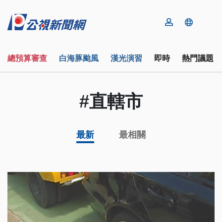
總預算審查
白海豚颱風
漢光演習
即時
熱門議題
#直轄市
最新
最相關