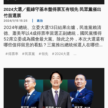
2024大選／藍綠守基本盤得票互有領先 民眾黨催出
竹苗選票
2024/1/15 15:25
|
政治
2024年總統、立委大選13日結果出爐，民進黨賴清
德、蕭美琴以4成得票率當選正副總統，國民黨獲得
52席立委成為國會最大黨。除此之外，本次大選還有
哪些值得留意的看點？三黨推出總統候選人在哪些地
方取得領先？國會各黨席次又出現哪些變化？
得票率
民眾黨
領先
2024大選
...