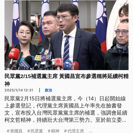
民眾黨2/15補選黨主席 黃國昌宣布參選稱將延續柯精
神
2025/1/14 12:31
|
政治
民眾黨2月15日將補選黨主席，今（14）日起開始線
上參選登記，代理黨主席黃國昌上午率先在臉書發
文，宣布投入台灣民眾黨黨主席的補選，強調會延續
柯文哲精神，持續壯大台灣第三勢力。至於前立委蔡
壁如請辭台中市政府有給職顧問後，外界解讀是劍指
黃國昌
民眾黨
精神
代理主席
...