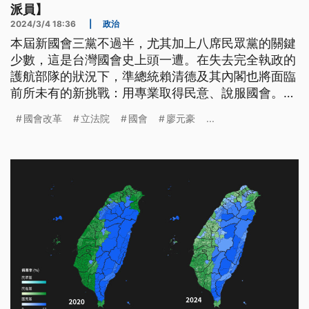
派員】
2024/3/4 18:36
|
政治
本屆新國會三黨不過半，尤其加上八席民眾黨的關鍵
少數，這是台灣國會史上頭一遭。在失去完全執政的
護航部隊的狀況下，準總統賴清德及其內閣也將面臨
前所未有的新挑戰：用專業取得民意、說服國會。因
此，這也是台灣人民看清政治人物究竟是為黨、為己
國會改革
立法院
國會
廖元豪
...
還是為人民利益的最佳時機。