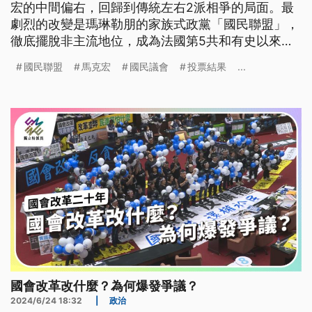
宏的中間偏右，回歸到傳統左右2派相爭的局面。最
劇烈的改變是瑪琳勒朋的家族式政黨「國民聯盟」，
徹底擺脫非主流地位，成為法國第5共和有史以來首
度在大選中獲勝的極右派政黨。而為了斬斷國民聯盟
國民聯盟
馬克宏
國民議會
投票結果
...
的執政之路，第2輪投票參選截止前有221名候選人
退選，以集中選票阻止極右派候選人勝出。
國會改革改什麼？為何爆發爭議？
2024/6/24 18:32
|
政治