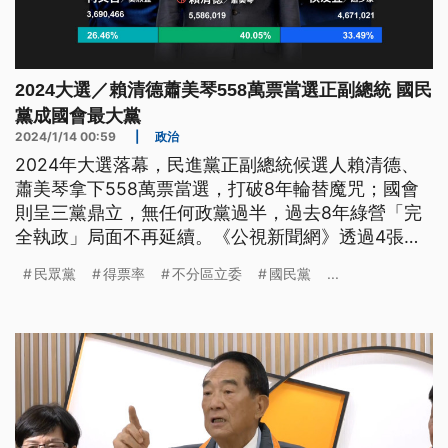
2024大選／賴清德蕭美琴558萬票當選正副總統 國民
黨成國會最大黨
2024/1/14 00:59
|
政治
2024年大選落幕，民進黨正副總統候選人賴清德、
蕭美琴拿下558萬票當選，打破8年輪替魔咒；國會
則呈三黨鼎立，無任何政黨過半，過去8年綠營「完
全執政」局面不再延續。《公視新聞網》透過4張圖
表，帶你快速看懂大選結果。
民眾黨
得票率
不分區立委
國民黨
...