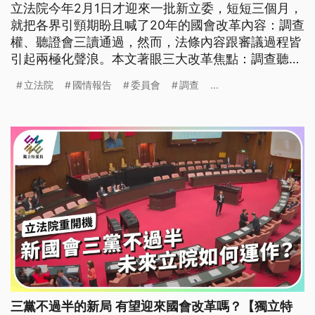
立法院今年2月1日才迎來一批新立委，短短三個月，
就把各界引頸期盼且喊了20年的國會改革內容：調查
權、聽證會三讀通過，然而，法條內容跟審議過程皆
引起兩極化聲浪。本文著眼三大改革焦點：調查聽
證、增修反質詢與藐視國會、總統赴立法院國情報告
立法院
國情報告
委員會
調查
...
常態化來討論。
三黨不過半的新局 有望迎來國會改革嗎？【獨立特