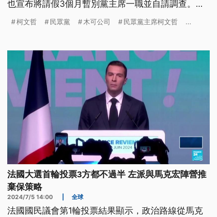
也宣布將請假3個月暫別黨主席一職並自請調查。民
眾黨也在記者會中公布與木可公司的爭議合約，表示
柯文哲
民眾黨
木可公司
民眾黨主席柯文哲
...
雙方對授權金理解有非常大的落差，主張木可應歸還
1360萬元，後續將委由律師處理。至於花費4300萬
元購買的商辦是否交付信託，柯文哲則說將交由律師
評估，但強調商辦和租金就是要給民眾黨用的。記者
會最後，柯文哲也率領全體黨公職上台鞠躬致歉，強
調雖然犯了錯，但第三勢力的火苗不會熄滅。
法國大選首輪投票3方都不過半 左派與馬克宏陣營推
棄保策略
2024/7/5 14:00
|
全球
法國國民議會第1輪投票結果顯示，政治路線從馬克