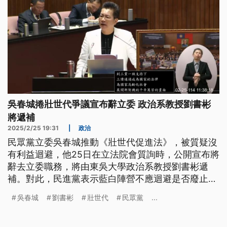
吳春城捲壯世代爭議宣布辭立委 政治系教授劉書彬
將遞補
2025/2/25 19:31
|
政治
民眾黨立委吳春城推動《壯世代促進法》，被質疑沒
有利益迴避，他25日在立法院會質詢時，公開宣布將
辭去立委職務，將由東吳大學政治系教授劉書彬遞
補。對此，民進黨表示藍白陣營不應迴避是否廢止
《壯促法》的態度，民眾黨則強調「壯世代」不該遭
吳春城
劉書彬
壯世代
民眾黨
...
污名化，會持續關心、推動。