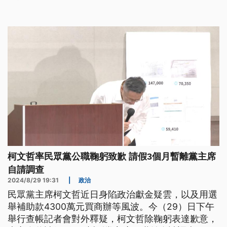
主席補選。不過蔡壁如澄清，沒有非選不可，如果與
黃國昌溝通好了，就會全力支持他。
柯文哲率民眾黨公職鞠躬致歉 請假3個月暫離黨主席
自請調查
2024/8/29 19:31
|
政治
民眾黨主席柯文哲近日身陷政治獻金疑雲，以及用選
舉補助款4300萬元買商辦等風波。今（29）日下午
舉行查帳記者會對外釋疑，柯文哲除鞠躬表達歉意，