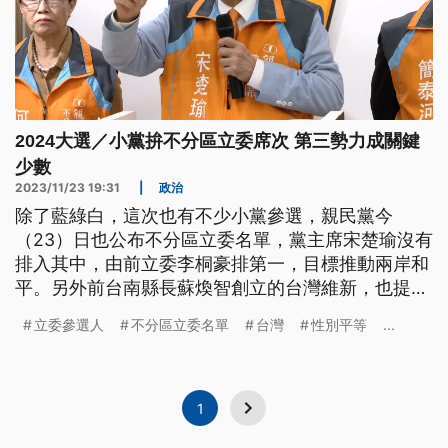
2024大選／小黨拚不分區立委席次 第三勢力成關鍵
少數
2023/11/23 19:31
|
政治
除了藍綠白，這次也有不少小黨參選，親民黨今
（23）日也公布不分區立委名單，黨主席宋楚瑜沒有
排入其中，由前立委李桐豪排第一，目標推動兩岸和
平。另外前台南縣長蘇煥智創立的台灣維新，也提出
不分區名單。更有前香港區議員投入新北市立委選
立委參選人
不分區立委名單
台灣
性別平等
...
舉，小民參政歐巴桑聯盟也將提出不分區立委名單，
爭取支持。
1