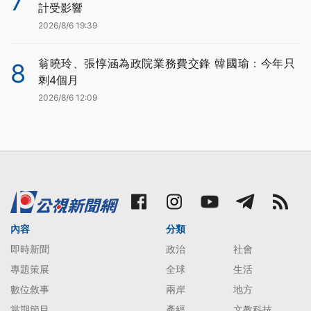
7
計受影響
2026/8/6 19:39
翁曉玲、張惇涵為政院業務費交鋒 韓國瑜：今年只
8
剩4個月
2026/8/6 12:09
內容
分類
即時新聞
政治
社會
專題策展
全球
生活
數位敘事
兩岸
地方
當期節目
產經
文教科技