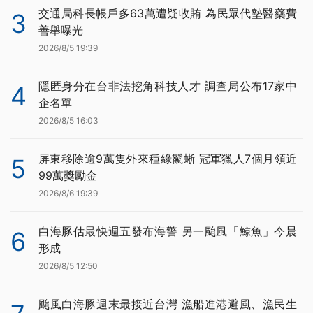
交通局科長帳戶多63萬遭疑收賄 為民眾代墊醫藥費
3
善舉曝光
2026/8/5 19:39
隱匿身分在台非法挖角科技人才 調查局公布17家中
4
企名單
2026/8/5 16:03
屏東移除逾9萬隻外來種綠鬣蜥 冠軍獵人7個月領近
5
99萬獎勵金
2026/8/6 19:39
白海豚估最快週五發布海警 另一颱風「鯨魚」今晨
6
形成
2026/8/5 12:50
颱風白海豚週末最接近台灣 漁船進港避風、漁民生