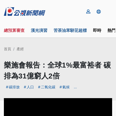
總預算審查
漢光演習
苦茶油苯駢芘超標
即時
熱門
首頁
產經
樂施會報告：全球1%最富裕者 碳
排為31億窮人2倍
碳排放
人口
二氧化碳
氣候
...