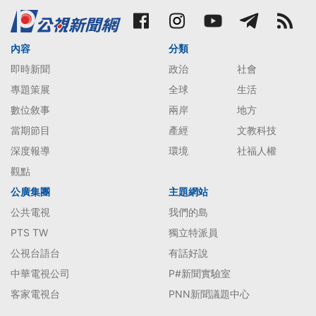
內容
分類
即時新聞
政治
社會
專題策展
全球
生活
數位敘事
兩岸
地方
當期節目
產經
文教科技
深度報導
環境
社福人權
觀點
公廣集團
主題網站
公共電視
我們的島
PTS TW
獨立特派員
公視台語台
有話好說
中華電視公司
P#新聞實驗室
客家電視台
PNN新聞議題中心