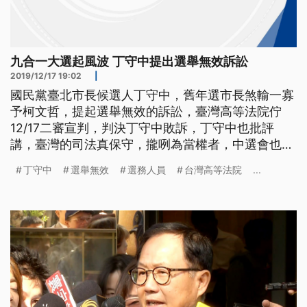
九合一大選起風波 丁守中提出選舉無效訴訟
2019/12/17 19:02
|
國民黨臺北市長候選人丁守中，舊年選市長煞輸一寡
予柯文哲，提起選舉無效的訴訟，臺灣高等法院佇
12/17二審宣判，判決丁守中敗訴，丁守中也批評
講，臺灣的司法真保守，攏咧為當權者，中選會也表
示尊重法院判決，也會檢討改進，共2020年的選舉
丁守中
選舉無效
選務人員
台灣高等法院
...
辦好勢 步出台灣高等法院，國民黨台北市長候選人
丁守中面對二審敗訴判決，心情難掩失落，痛批台灣
的民主還在掙扎，司法應該是民主法治，卻維護當權
者，憂心台灣的未來。 ==中