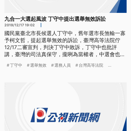
九合一大選起風波 丁守中提出選舉無效訴訟
2019/12/17 19:02
|
國民黨臺北市長候選人丁守中，舊年選市長煞輸一寡
予柯文哲，提起選舉無效的訴訟，臺灣高等法院佇
12/17二審宣判，判決丁守中敗訴，丁守中也批評
講，臺灣的司法真保守，攏咧為當權者，中選會也表
示尊重法院判決，也會檢討改進，共2020年的選舉
丁守中
選舉無效
選務人員
台灣高等法院
...
辦好勢 步出台灣高等法院，國民黨台北市長候選人
丁守中面對二審敗訴判決，心情難掩失落，痛批台灣
的民主還在掙扎，司法應該是民主法治，卻維護當權
者，憂心台灣的未來。 ==中