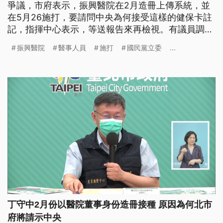
爭議，市府表示，振興醫院在2月造冊上傳系統，並
在5月26施打，要請問中央為何接受這樣的健保卡註
記，指揮中心表示，等送報告來再檢視。有議員調閱
資料發現，振興醫院有高達2千4多劑打在非醫事人員
振興醫院
醫事人員
施打
國民黨立委
...
身上，其中，市府在5月24日、27日、和28日三天再
給振興100瓶疫苗，要求市府說清楚。前國民黨立委
丁守中坦承施打AZ疫苗，傳出和丁守中同批施打的
有上百人，市府追查發
丁守中2月份以醫院董事身份造冊接種 原因為何北市
府將請示中央