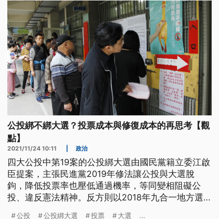
公投綁不綁大選？投票成本與修復成本的再思考【觀
點】
2021/11/24 10:11
|
政治
四大公投中第19案的公投綁大選由國民黨籍立委江啟
臣提案，主張民進黨2019年修法讓公投與大選脫
鉤，降低投票率也壓低通過機率，等同變相阻礙公
投、違反憲法精神。反方則以2018年九合一地方選
舉併公投造成的排隊亂象為由，認為公投併大選無論
公投
公投綁大選
投票
大選
...