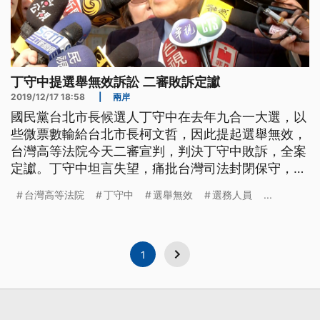
丁守中提選舉無效訴訟 二審敗訴定讞
2019/12/17 18:58
|
兩岸
國民黨台北市長候選人丁守中在去年九合一大選，以
些微票數輸給台北市長柯文哲，因此提起選舉無效，
台灣高等法院今天二審宣判，判決丁守中敗訴，全案
定讞。丁守中坦言失望，痛批台灣司法封閉保守，維
護當權者。中選會則表示尊重法院判決，也會檢討改
台灣高等法院
丁守中
選舉無效
選務人員
...
進，辦好明年2020大選的選務工作。 步出台灣高等
法院，國民黨台北市長候選人丁守中面對二審敗訴判
決，心情難掩失落，痛批台灣的民主還在掙扎，司法
應該是民主法治，卻維護當權者
1