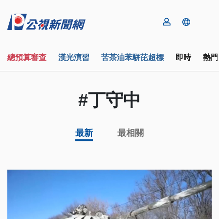
總預算審查
漢光演習
苦茶油苯駢芘超標
即時
熱門
#丁守中
最新
最相關