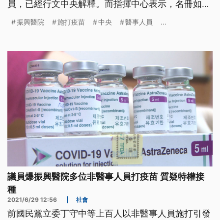
員，已經行文中央解釋。而指揮中心表示，名冊如有
偽造，由衛生局調查懲處，中央地方各有說法。振興
振興醫院
施打疫苗
中央
醫事人員
...
醫院替前立委丁守中等上百人，以非醫事人員施打疫
苗引發特權疫苗爭議，北市府追查發現，振興在2月
造冊時，以丁守中是醫院董事，屬於非醫事人員，上
傳到全國性預防接種資訊管理系統，
議員爆振興醫院多位非醫事人員打疫苗 質疑特權接
種
2021/6/29 12:56
|
社會
前國民黨立委丁守中等上百人以非醫事人員施打引發