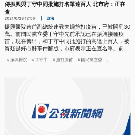
傳振興與丁守中同批施打名單達百人 北市府：正在
查
2021/6/28 12:56
|
政治
振興醫院替前副總統連戰夫婦施打疫苗，已被開罰30
萬。前國民黨立委丁守中先前承認已在振興接種疫
苗，現在傳出，和丁守中同批施打的高達上百人，被
質疑是好心肝事件翻版，市府表示正在查名單。前國
民黨立委丁守中5月12日曾在臉書上呼籲政府開放中
振興醫院
丁守中
施打疫苗
國民黨立委
...
國疫苗，甚至揚言願意帶頭施打，沒想到6月23日卻
在臉書坦承，已經施打AZ疫苗，還說5月26日醫院通
知他屬於第一類優先施打對象，院內有剩下的AZ疫
苗，要他儘快完成注射，丁