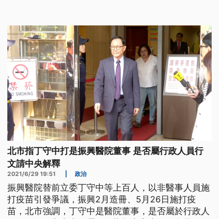
在選務辦理或對選民選擇上都有不利影響。年底四公
投將於12月18日登場，本文從「投票成本」與「修復
成本」思考孰為優先考量。
北市指丁守中打是振興醫院董事 是否屬行政人員行
文請中央解釋
2021/6/29 19:51
|
政治
振興醫院替前立委丁守中等上百人，以非醫事人員施
打疫苗引發爭議，振興2月造冊、5月26日施打疫
苗，北市強調，丁守中是醫院董事，是否屬於行政人