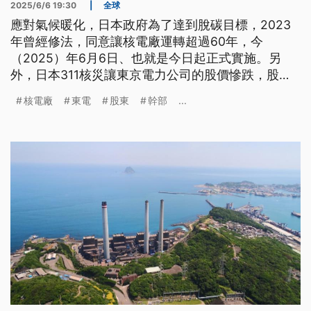
2025/6/6 19:30
|
全球
應對氣候暖化，日本政府為了達到脫碳目標，2023
年曾經修法，同意讓核電廠運轉超過60年，今
（2025）年6月6日、也就是今日起正式實施。另
外，日本311核災讓東京電力公司的股價慘跌，股東
聯合向東電前幹部5人提出賠償訴訟，東京高等法院
核電廠
東電
股東
幹部
...
今日逆轉一審判決，改判股東敗訴。