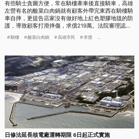
有些騎士貪圖方便，常在騎樓牽車後直接騎車，高雄
左營有名的酸菜白肉鍋就有顧客外帶完東西在騎樓騎
車自摔，更提告店家沒有做好地上紅色塑膠地毯的防
護，導致顧客打滑摔傷，求償219萬。法院審理認
定，顧客在騎樓騎車違規在先，一審判店家免賠，全
騎樓
酸菜白肉鍋
高雄市民
求償
...
案還可上訴。
日修法延長核電廠運轉期限 6日起正式實施