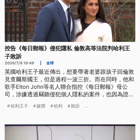
控告《每日郵報》侵犯隱私 倫敦高等法院判哈利王
子敗訴
2026/7/8 19:49
|
全球
英國哈利王子最近傳出，想要帶著老婆跟孩子回倫敦
見查爾斯國王，但是過程一波三折。而在同時，他和
歌手Elton John等名人聯合指控《每日郵報》母公
司，涉嫌透過竊聽侵犯個人隱私的案件，也因為證據
不足而被法官駁回，恐怕還要支付對方天價的訴訟費
哈利王子
媒體
哈利
敗訴
...
用。