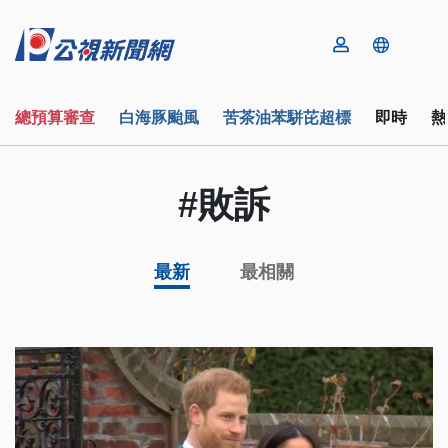
總預算審查
白海豚颱風
苦茶油苯駢芘超標
即時
熱
#敗訴
最新
最相關