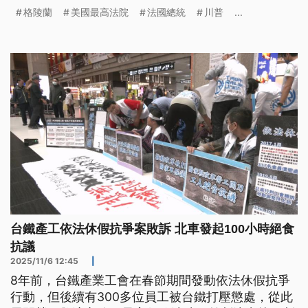
煩。面對歐洲盟友反對他收購格陵蘭，川普在社群媒
格陵蘭
美國最高法院
法國總統
川普
...
體上公開他與法國總統馬克宏的私人簡訊，還語帶玄
機地暗示，除了關稅，他還有其他手段。
台鐵產工依法休假抗爭案敗訴 北車發起100小時絕食
抗議
2025/11/6 12:45
|
8年前，台鐵產業工會在春節期間發動依法休假抗爭
行動，但後續有300多位員工被台鐵打壓懲處，從此