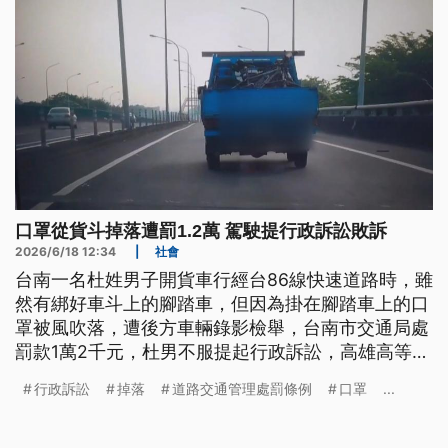
口罩從貨斗掉落遭罰1.2萬 駕駛提行政訴訟敗訴
2026/6/18 12:34
|
社會
台南一名杜姓男子開貨車行經台86線快速道路時，雖
然有綁好車斗上的腳踏車，但因為掛在腳踏車上的口
罩被風吹落，遭後方車輛錄影檢舉，台南市交通局處
罰款1萬2千元，杜男不服提起行政訴訟，高雄高等行
政法院判敗訴。
行政訴訟
掉落
道路交通管理處罰條例
口罩
...