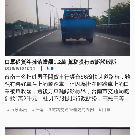
口罩從貨斗掉落遭罰1.2萬 駕駛提行政訴訟敗訴
2026/6/18 12:34
|
社會
台南一名杜姓男子開貨車行經台86線快速道路時，雖
然有綁好車斗上的腳踏車，但因為掛在腳踏車上的口
罩被風吹落，遭後方車輛錄影檢舉，台南市交通局處
罰款1萬2千元，杜男不服提起行政訴訟，高雄高等行
政法院判敗訴。
行政訴訟
掉落
道路交通管理處罰條例
口罩
...