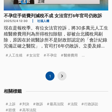
不孕症手術費列減稅不成 女法官打6年官司仍敗訴
2025/5/4 12:30
|
社福人權
現在是報稅季。有位女法官控訴，將30多萬元人工生
殖醫療費用列為所得稅扣除額，卻被台北國稅局剔
除，原因在於就醫診所不是財政部認定的「會計紀錄
完備正確之醫院」，官司打6年仍敗訴。立委及婦女
團體批評，行政院應重新檢討生育補助政策，衛福部
人工生殖
女法官
不孕症
醫療費用
...
國健署則強調，持開放態度，可再與稅務單位討論。
1
相關標籤
上訴
判決
敗訴
最高法院
法院
行政訴訟
賠償
高等法院