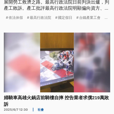
展開勞工救濟之路。最高行政法院日前判決出爐，判
產工敗訴。產工批評最高行政法院明顯偏向資方、打
壓勞工，因此從今（6）日起在台北車站發起為期
依法休假
最高行政法院
國定假日
台鐵產業工會
...
100小時的絕食抗議行動。
婦騎車高雄火鍋店前騎樓自摔 控告業者求償219萬敗
訴
2025/6/7 12:30
|
社會