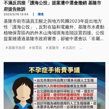
不滿反四接「護海公投」提案遭中選會撤銷 基隆市
府提告敗訴
2025/5/16 13:54
|
環境
基隆市前市議員王醒之與地方民團2023年提出地方
性「護海公投」，反對在協和電廠外、基隆市水產動
植物保育區內的外木山海域填海造陸設置四接。公投
提案雖通過基隆市政府審查，卻被中選會以「非屬地
方自治事項」為由撤銷，王醒之與基隆市政府不服提
基隆市政府
保育區
基隆市
北高行
...
起行政訴訟，北高行15日判決王醒之與基隆市府敗
訴，全案仍可上訴。