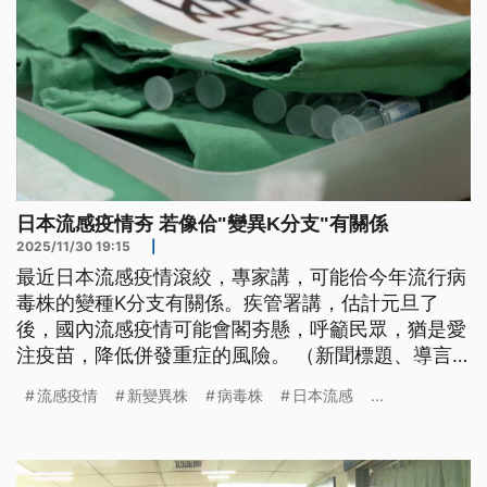
日本流感疫情夯 若像佮"變異K分支"有關係
2025/11/30 19:15
|
最近日本流感疫情滾絞，專家講，可能佮今年流行病
毒株的變種K分支有關係。疾管署講，估計元旦了
後，國內流感疫情可能會閣夯懸，呼籲民眾，猶是愛
注疫苗，降低併發重症的風險。 （新聞標題、導言
為台語文）
流感疫情
新變異株
病毒株
日本流感
...