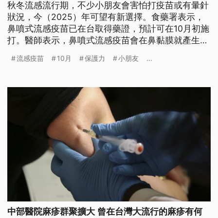
秋冬流感流行期，不少小朋友會害怕打疫苗或有暈針
狀況，今（2025）年可望有新選擇。食藥署表示，
鼻噴式流感疫苗已在台取得藥證，預計可在10月初施
打。醫師表示，鼻噴式流感疫苗會在鼻黏膜就產生黏
膜抗體，保護力高於傳統注射針劑型疫苗。不過這類
流感疫苗
10月
保護力
小朋友
...
型疫苗是活性減毒病毒，僅適用於2到18歲以下使
用，孕婦、免疫力低下、多重慢性病等族群使用恐有
罹病風險。
中部醫院麻疹群聚擴大 曾在台灣大流行的麻疹有何