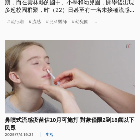
期，而在雲林縣的國中、小學和幼兒園，開學後出現
多起校園群聚，昨（22）日甚至有一名未接種流感疫
苗的幼兒園大班幼童，因為流感重症不治死亡。
流行期
流感
兒科醫師
幼兒園
...
鼻噴式流感疫苗估10月可施打 對象僅限2到18歲以下
民眾
2025/7/4 19:31
|
生活