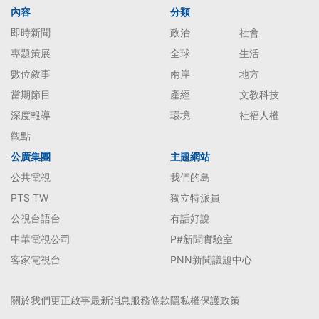
內容
分類
即時新聞
政治
社會
專題策展
全球
生活
數位敘事
兩岸
地方
當期節目
產經
文教科技
深度報導
環境
社福人權
觀點
公廣集團
主題網站
公共電視
我們的島
PTS TW
獨立特派員
公視台語台
有話好說
中華電視公司
P#新聞實驗室
客家電視台
PNN新聞議題中心
關於我們
更正啟事
最新消息
服務條款
隱私權保護政策