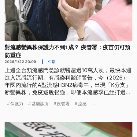
對流感變異株保護力不到1成？ 疾管署：疫苗仍可預
防重症
2026/1/22 20:09
|
生活
上週全台類流感門急診就醫超過10萬人次，最快本週
進入流感流行期。有感染科醫師警告，今（2026）
年國內流行的A型流感H3N2病毒中，出現「K分支」
新變異株，免疫逃脫很強，即使本流感季已經打過流
感疫苗還是可能感染，保護力恐怕不到10%。不過疾
保護力
基層診所
疾管署
流感
...
管署強調，疫苗仍具交叉保護、預防重症的效果，建
議高風險族群儘快接種流感疫苗；預估流感高峰將落
在春節前後，單週就診上看14萬人次。