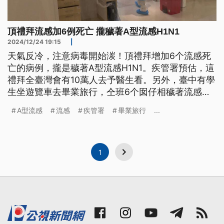
頂禮拜流感加6例死亡 攏穢著A型流感H1N1
2024/12/24 19:15
|
天氣反冷，注意病毒開始湠！頂禮拜增加6个流感死
亡的病例，攏是穢著A型流感H1N1。疾管署預估，這
禮拜全臺灣會有10萬人去予醫生看。另外，臺中有學
生坐遊覽車去畢業旅行，仝班6个囡仔相穢著流感。
（這條新聞標題、前言是臺語文。）
A型流感
流感
疾管署
畢業旅行
...
1