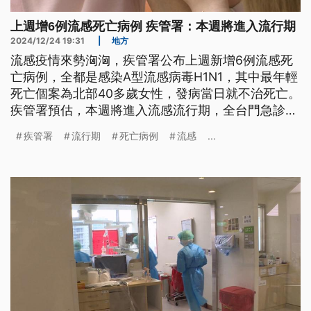
上週增6例流感死亡病例 疾管署：本週將進入流行期
2024/12/24 19:31
|
地方
流感疫情來勢洶洶，疾管署公布上週新增6例流感死
亡病例，全都是感染A型流感病毒H1N1，其中最年輕
死亡個案為北部40多歲女性，發病當日就不治死亡。
疾管署預估，本週將進入流感流行期，全台門急診就
醫上看10萬人次，台中有基層診所醫師發現，有學生
疾管署
流行期
死亡病例
流感
...
搭遊覽車參加畢業旅行，疑似造成群聚感染現象。