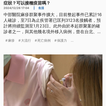
症狀？可以接種疫苗嗎？
2024/12/26 17:04
|
生活
中部醫院麻疹群聚事件擴大，目前整起事件已累計16
人確診，至7日為止疾管署已匡列3123名接觸者，預
計將持續監測至1月23日。此外由於本起群聚案的確
診者之一，與其他幾名境外移入病例，曾在台北、台
中、高雄等處搭乘大眾運輸工具，甚至搭乘高鐵跨縣
麻疹
大流行
死亡病例
保護力
...
市移動，相關縣市都已公布活動足跡，呼籲民眾留
意。麻疹是高傳染性疾病，台灣過去曾發生大流行，
確診症狀為何？可以接種疫苗嗎？