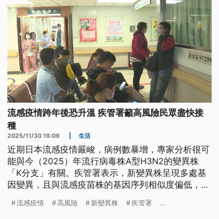
流感疫情跨年後恐升溫 疾管署籲高風險民眾盡快接
種
2025/11/30 19:09
|
生活
近期日本流感疫情嚴峻，病例數暴增，專家分析很可
能與今（2025）年流行病毒株A型H3N2的變異株
「K分支」有關。疾管署表示，新變異株呈現多處基
因變異，且與流感疫苗株的基因序列相似度偏低，即
使打了疫苗也可能有突破性感染，但是疫苗對於降低
流感疫情
高風險
新變異株
疾管署
...
重症與住院風險上仍有明顯效益，預估跨年後流感疫