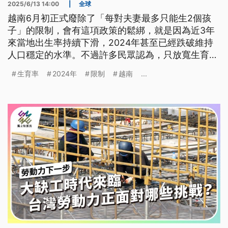
2025/6/13 14:00
|
全球
越南6月初正式廢除了「每對夫妻最多只能生2個孩
子」的限制，會有這項政策的鬆綁，就是因為近3年
來當地出生率持續下滑，2024年甚至已經跌破維持
人口穩定的水準。不過許多民眾認為，只放寬生育限
制也難以提高生育意願，政府應該提高薪資、擴充免
生育率
2024年
限制
越南
...
費教育資源，才能真正鼓勵家庭多生孩子。