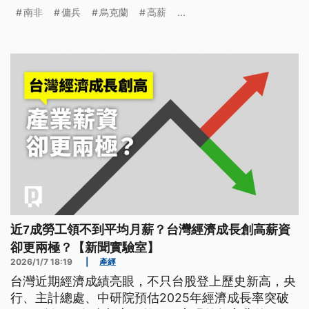
才在昨（25）日平安回國。而根據烏克蘭政府的說
南非
傭兵
烏克蘭
高薪
...
法，類似的情況已經發生在30幾個非洲國家的人民身
上。
近7成勞工領不到平均月薪？台灣經濟成長創高薪資
卻更兩極？【新聞實驗室】
2026/1/7 18:19
|
產經
台灣近期經濟成績亮眼，不只台股登上歷史新高，央
行、主計總處、中研院預估2025年經濟成長率突破