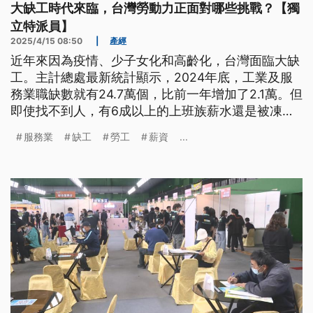
大缺工時代來臨，台灣勞動力正面對哪些挑戰？【獨
立特派員】
2025/4/15 08:50
|
產經
近年來因為疫情、少子女化和高齡化，台灣面臨大缺
工。主計總處最新統計顯示，2024年底，工業及服
務業職缺數就有24.7萬個，比前一年增加了2.1萬。但
即使找不到人，有6成以上的上班族薪水還是被凍漲3
年，勞工薪資滿意度創新低。究竟缺工有多嚴重？勞
服務業
缺工
勞工
薪資
...
工薪資不如預期的問題到底出在哪裡？