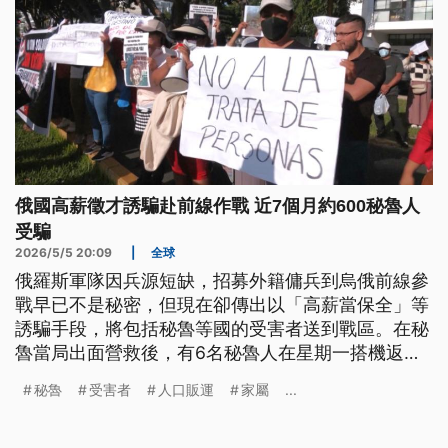
俄國高薪徵才誘騙赴前線作戰 近7個月約600秘魯人
受騙
2026/5/5 20:09
|
全球
俄羅斯軍隊因兵源短缺，招募外籍傭兵到烏俄前線參
戰早已不是秘密，但現在卻傳出以「高薪當保全」等
誘騙手段，將包括秘魯等國的受害者送到戰區。在秘
魯當局出面營救後，有6名秘魯人在星期一搭機返
國，有關當局目前已經以人口販運針對這類案件展開
秘魯
受害者
人口販運
家屬
...
調查。