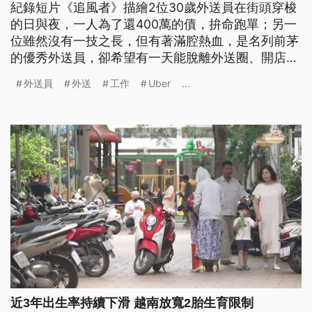
紀錄短片《追風者》描繪2位30歲外送員在街頭穿梭
的日與夜，一人為了還400萬的債，拚命跑單；另一
位雖然沒有一技之長，但有著滿腔熱血，是名列前茅
的優秀外送員，卻希望有一天能脫離外送圈、開店創
業。導演周禹丞記錄下他們時而堅定，同時又充滿著
外送員
外送
工作
Uber
...
徬徨的外送員人生。
近3年出生率持續下滑 越南放寬2胎生育限制