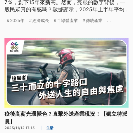
7％，創下15年來新高。然而，亮眼的數字背後，一
般民眾真的有感嗎？數據顯示，2025年上半年平均
月薪雖達4.7萬元，但同時也有近7成勞工領不到平均
2025年
經濟成長
半導體產業
傳統產業
...
月薪，人數也是有統計以來新高。
疫後高薪光環褪色？直擊外送產業現況！【獨立特派
員】
2025/11/12 17:15
|
生活