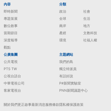
內容
分類
即時新聞
政治
社會
專題策展
全球
生活
數位敘事
兩岸
地方
當期節目
產經
文教科技
深度報導
環境
社福人權
觀點
公廣集團
主題網站
公共電視
我們的島
PTS TW
獨立特派員
公視台語台
有話好說
中華電視公司
P#新聞實驗室
客家電視台
PNN新聞議題中心
關於我們
更正啟事
最新消息
服務條款
隱私權保護政策