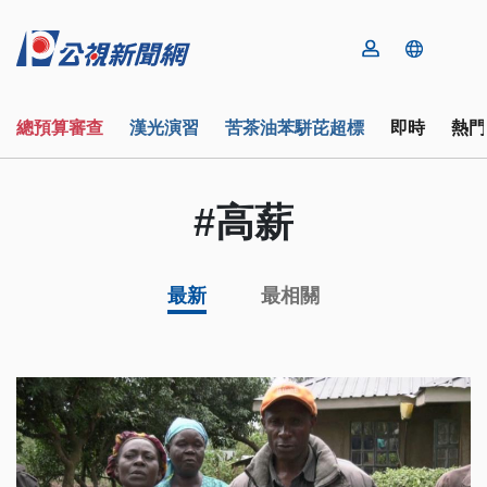
總預算審查
漢光演習
苦茶油苯駢芘超標
即時
熱門
#高薪
最新
最相關