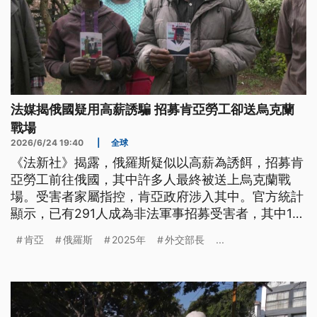
法媒揭俄國疑用高薪誘騙 招募肯亞勞工卻送烏克蘭
戰場
2026/6/24 19:40
|
全球
《法新社》揭露，俄羅斯疑似以高薪為誘餌，招募肯
亞勞工前往俄國，其中許多人最終被送上烏克蘭戰
場。受害者家屬指控，肯亞政府涉入其中。官方統計
顯示，已有291人成為非法軍事招募受害者，其中19
人死亡；但情報報告指出，實際受害人數可能超過千
肯亞
俄羅斯
2025年
外交部長
...
人，引發外界高度關注。