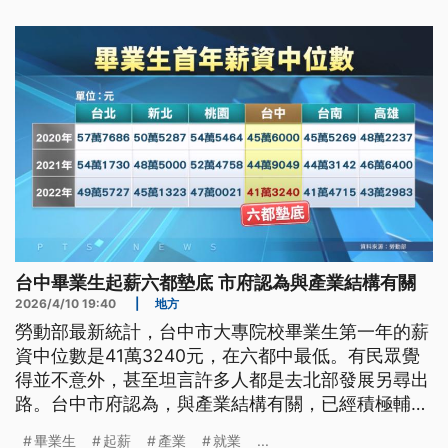
外期間包吃包住，卻成運送毒品的媒介，目前已有7
名嫌犯遭檢方起訴，最重可處無期徒刑。
台中畢業生起薪六都墊底 市府認為與產業結構有關
2026/4/10 19:40
|
地方
勞動部最新統計，台中市大專院校畢業生第一年的薪
資中位數是41萬3240元，在六都中最低。有民眾覺
得並不意外，甚至坦言許多人都是去北部發展另尋出
路。台中市府認為，與產業結構有關，已經積極輔導
開發高薪職缺、舉辦徵才活動。
畢業生
起薪
產業
就業
...