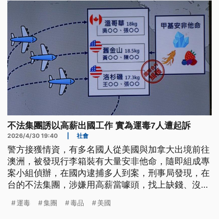
不法集團誘以高薪出國工作 實為運毒7人遭起訴
2026/4/30 19:40
|
社會
警方接獲情資，有多名國人從美國與加拿大出境前往
澳洲，被發現行李箱裝有大量安非他命，隨即組成專
案小組偵辦，在國內逮捕多人到案，刑事局發現，在
台的不法集團，涉嫌用高薪當噱頭，找上缺錢、沒有
前科的朋友，讓他們前往美加地區，協助把保健食品
運毒
集團
毒品
美國
帶去澳洲，只要出國10天，每趟最高賺10萬，而且在