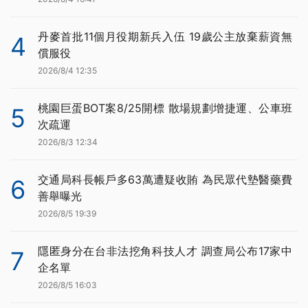
丹麥首批11個月役期新兵入伍 19歲公主放棄薪資無
4
償服役
2026/8/4 12:35
桃園巨蛋BOT案8/25開標 散場規劃增捷運、公車班
5
次疏運
2026/8/3 12:34
交通局科長帳戶多63萬遭疑收賄 為民眾代墊醫藥費
6
善舉曝光
2026/8/5 19:39
隱匿身分在台非法挖角科技人才 調查局公布17家中
7
企名單
2026/8/5 16:03