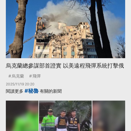
烏克蘭總參謀部首證實 以美遠程飛彈系統打擊俄
烏克蘭
飛彈
2025/11/19 20:20
#秘魯
閱讀更多
有關的新聞