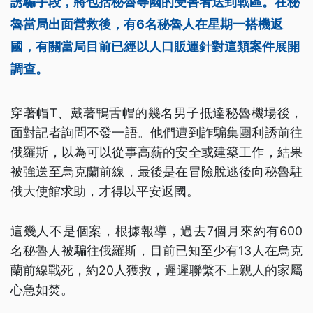
誘騙手段，將包括秘魯等國的受害者送到戰區。在秘
魯當局出面營救後，有6名秘魯人在星期一搭機返
國，有關當局目前已經以人口販運針對這類案件展開
調查。
穿著帽T、戴著鴨舌帽的幾名男子抵達秘魯機場後，
面對記者詢問不發一語。他們遭到詐騙集團利誘前往
俄羅斯，以為可以從事高薪的安全或建築工作，結果
被強送至烏克蘭前線，最後是在冒險脫逃後向秘魯駐
俄大使館求助，才得以平安返國。
這幾人不是個案，根據報導，過去7個月來約有600
名秘魯人被騙往俄羅斯，目前已知至少有13人在烏克
蘭前線戰死，約20人獲救，遲遲聯繫不上親人的家屬
心急如焚。