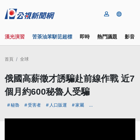
漢光演習
苦茶油苯駢芘超標
即時
熱門議題
影音
首頁
全球
俄國高薪徵才誘騙赴前線作戰 近7
個月約600秘魯人受騙
秘魯
受害者
人口販運
家屬
...