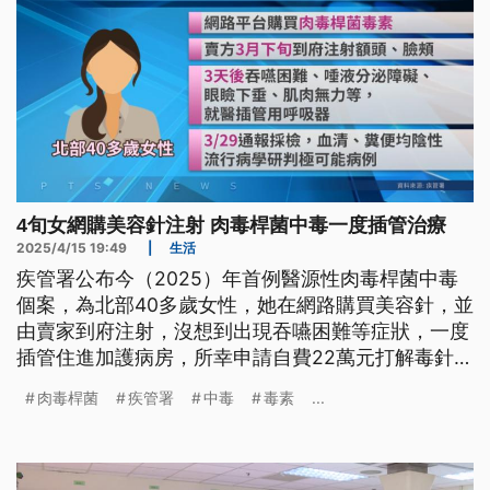
4旬女網購美容針注射 肉毒桿菌中毒一度插管治療
2025/4/15 19:49
|
生活
疾管署公布今（2025）年首例醫源性肉毒桿菌中毒
個案，為北部40多歲女性，她在網路購買美容針，並
由賣家到府注射，沒想到出現吞嚥困難等症狀，一度
插管住進加護病房，所幸申請自費22萬元打解毒針，
目前已拔管轉到一般病房，還在住院中。而這也是國
肉毒桿菌
疾管署
中毒
毒素
...
內2019年以來，首例因醫美中毒重症自費施打解毒
針的個案，衛生局跟警方已針對賣家及藥品來源調查
中。