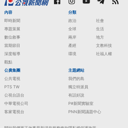
內容
分類
即時新聞
政治
社會
專題策展
全球
生活
數位敘事
兩岸
地方
當期節目
產經
文教科技
深度報導
環境
社福人權
觀點
公廣集團
主題網站
公共電視
我們的島
PTS TW
獨立特派員
公視台語台
有話好說
中華電視公司
P#新聞實驗室
客家電視台
PNN新聞議題中心
關於我們
更正啟事
最新消息
服務條款
隱私權保護政策