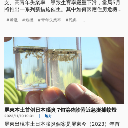
支、高青年失業率，導致生育率嚴重下滑，當局5月
將推出一系列新措施催生。其中如何因應住房危機就
是一大關鍵，長期過度觀光導致首都雅典房價高漲，
希臘
危機
青年失業率
雅典
...
短租房排擠一般租客，迫使在地人住不起而出走，已
經讓人民對政府發出改革的怒吼。
屏東本土首例日本腦炎 7旬翁確診附近急掛捕蚊燈
2023/11/10 19:31
|
地方
屏東出現本土日本腦炎個案是屏東今（2023）年首