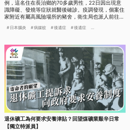
例，這名住在長治鄉的70多歲男性，22日因出現意
識障礙、發燒等症狀就醫後確診。疫調發現，個案住
家附近有屬高風險場所的豬舍，衛生局也派人前往懸
掛捕蚊燈防治。
日本腦炎
病媒蚊
後遺症
後遺症
...
退休礦工為何要求安養津貼？回望煤礦業艱辛日常
【獨立特派員】