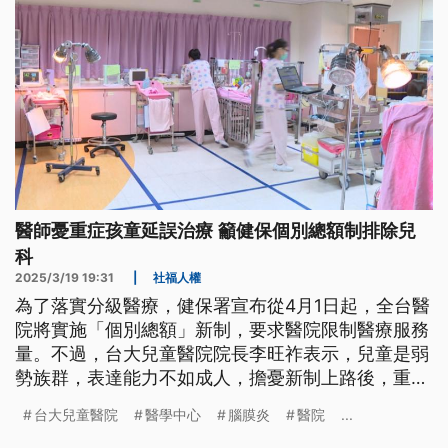
醫師憂重症孩童延誤治療 籲健保個別總額制排除兒
科
2025/3/19 19:31
|
社福人權
為了落實分級醫療，健保署宣布從4月1日起，全台醫
院將實施「個別總額」新制，要求醫院限制醫療服務
量。不過，台大兒童醫院院長李旺祚表示，兒童是弱
勢族群，表達能力不如成人，擔憂新制上路後，重症
孩童治療被延誤，希望能排除兒童醫療。對此，衛福
台大兒童醫院
醫學中心
腦膜炎
醫院
...
部回應表示，台北區個別醫院總額制度已拍板保障項