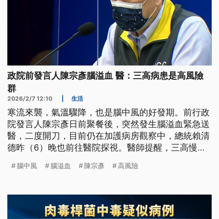
政院前發言人陳宗彥腦溢血 醫：三高病患是高風險
群
2026/2/7 12:10
|
生活
寒流來襲，氣溫驟降，也是腦中風的好發期。前行政
院發言人陳宗彥日前聚餐後，突然發生腦溢血緊急送
醫，二度開刀，目前仍在加護病房觀察中，總統賴清
德昨（6）晚也前往醫院探視。醫師提醒，三高慢性
病患者是腦中風高危險群，一定要提高警覺。
腦中風
腦溢血
陳宗彥
高風險