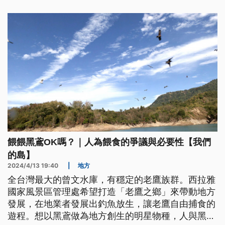
目，包括各式急重難罕治療，總計有22項，不用納入
總額，民眾就醫權益不受影響。
餵餵黑鳶OK嗎？｜人為餵食的爭議與必要性【我們
的島】
2024/4/13 19:40
|
地方
全台灣最大的曾文水庫，有穩定的老鷹族群。西拉雅
國家風景區管理處希望打造「老鷹之鄉」來帶動地方
發展，在地業者發展出釣魚放生，讓老鷹自由捕食的
遊程。想以黑鳶做為地方創生的明星物種，人與黑鳶